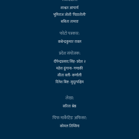
शाश्वत आचार्य
भूमिराज जोशी 'पिठातोली'
बबिता तामाङ
फोटो पत्रकार:
कबेन्द्रकुमार रावल
प्रदेश संयोजक:
दीपेन्द्रप्रसाद सिंह- प्रदेश २
महेश ढुंगाना- गण्डकी
सीता वली- कर्णाली
दिनेश बिष्ट- सुदूरपश्चिम
लेखा:
सरिता श्रेष्ठ
चिफ मार्केटिङ अफिसर:
कोमल तिम्सिना