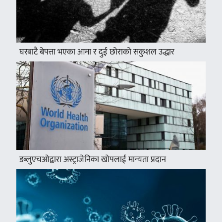
घरबाटै बेपत्ता भएका आमा र दुई छोराको सकुशल उद्धार
डब्लुएचओद्वारा अस्ट्राजेनिका खोपलाई मान्यता प्रदान