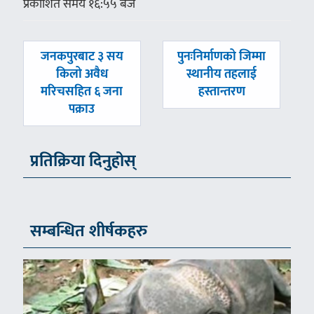
प्रकाशित समय १६:५५ बजे
पछिल्लाे
अघिल्लाे
जनकपुरबाट ३ सय
पुनःनिर्माणको जिम्मा
-
-
किलो अवैध
स्थानीय तहलाई
मरिचसहित ६ जना
हस्तान्तरण
पक्राउ
प्रतिक्रिया दिनुहोस्
सम्बन्धित शीर्षकहरु