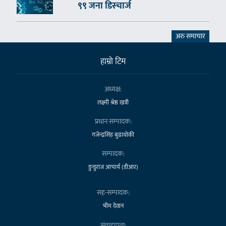
९९ जना डिस्चार्ज
अरु समाचार
हाम्राे टिम
अध्यक्ष:
लक्ष्मी श्रेष्ठ खत्री
प्रधान सम्पादक:
गजेन्द्रसिंह बुढाथोकी
सम्पादक:
डुन्डुराज आचार्य (डीआर)
सह-सम्पादक:
भीम देवान
संवाददाता: