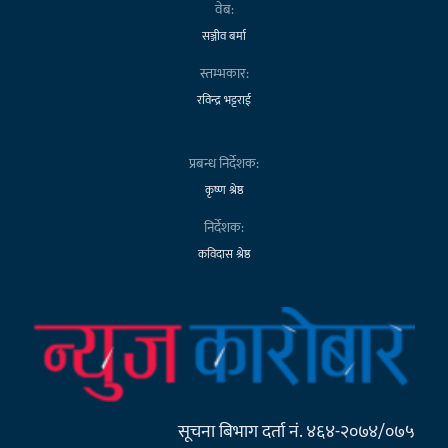
वेब:
सञ्जीव बर्मा
स्तम्भकार:
रविन्द्र भट्टराई
प्रबन्ध निर्देशक:
कृष्ण श्रेष्ठ
निर्देशक:
कविदास श्रेष्ठ
सूचना बिभाग दर्ता नं. ४६४-२०७४/०७५