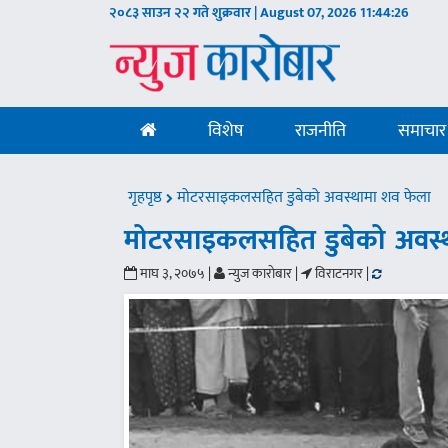
२०८३ साउन २२ गते शुक्रवार | August 07, 2026
11:44:27
विशेष
राजनीति
समाचार
गृहपृष्ठ
मोटरसाइकलसहित डुबेको अवस्थामा शव फेला
मोटरसाइकलसहित डुबेको अवस्
माघ ३, २०७५ |
न्युज काराेबार |
विराटनगर |