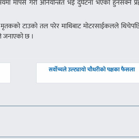
ा मापसे गरी अनियन्त्रित भई दुर्घटना भएको हुनसक्ने प्र
मृतकको टाउको तल परेर माथिबाट मोटरसाईकलले थिचेपछि म
ीले जनाएको छ ।
अघिल्लाे
सर्वोच्चले उल्ट्यायो चौधरीको पक्षका फैसला
-