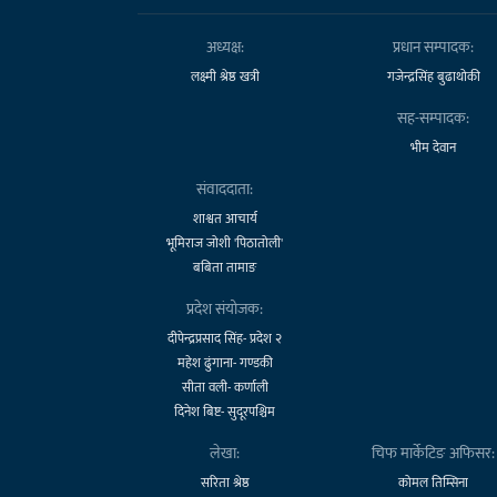
अध्यक्ष:
प्रधान सम्पादक:
लक्ष्मी श्रेष्ठ खत्री
गजेन्द्रसिंह बुढाथोकी
सह-सम्पादक:
भीम देवान
संवाददाता:
शाश्वत आचार्य
भूमिराज जोशी 'पिठातोली'
बबिता तामाङ
प्रदेश संयोजक:
दीपेन्द्रप्रसाद सिंह- प्रदेश २
महेश ढुंगाना- गण्डकी
सीता वली- कर्णाली
दिनेश बिष्ट- सुदूरपश्चिम
लेखा:
चिफ मार्केटिङ अफिसर:
सरिता श्रेष्ठ
कोमल तिम्सिना