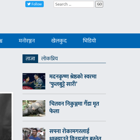
Follow
GO
्व
मनोरञ्जन
खेलकुद
भिडियो
ताजा
लाेकप्रिय
मदनकृष्ण श्रेष्ठको स्वरमा
‘फुलबुट्टे सारी’
चितवन निकुञ्जमा गैँडा मृत
फेला
सपना रोकामगरलाई
धम्क्याउने विनयजंग बस्नेत