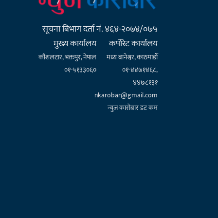
सूचना बिभाग दर्ता नं. ४६४-२०७४/०७५
मुख्य कार्यालय
कर्पाेरेट कार्यालय
कौशलटार, भक्तपुर, नेपाल
मध्य बानेश्वर, काठमाडौँ
०१-५१३३०६०
०१-४४७१४६८,
४४७८१३१
nkarobar@gmail.com
न्युज कारोबार डट कम