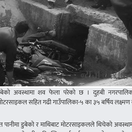
बेको अवस्थामा शव फेला परेको छ । दुहबी नगरपालि
ोटरसाइकल सहित गढी गाउँपालिका-५ का ३५ बर्षिय लक्ष्मण 
पानीमा डुबेको र माथिबाट मोटरसाइकलले थिचेको अवस्था