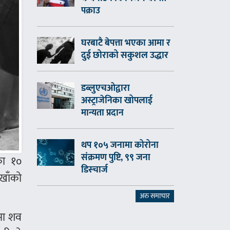
पक्राउ
घरबाटै बेपत्ता भएका आमा र
दुई छोराको सकुशल उद्धार
डब्लुएचओद्वारा
अस्ट्राजेनिका खोपलाई
मान्यता प्रदान
थप १०५ जनामा कोरोना
संक्रमण पुष्टि, ९९ जना
का १०
डिस्चार्ज
खाँको
अरु समाचार
मा शव