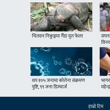
चितवन निकुञ्जमा गैँडा मृत फेला
सपना
विनयज
थप १०५ जनामा कोरोना संक्रमण
भागर
पुष्टि, ९९ जना डिस्चार्ज
महेन्
हाम्राे टिम