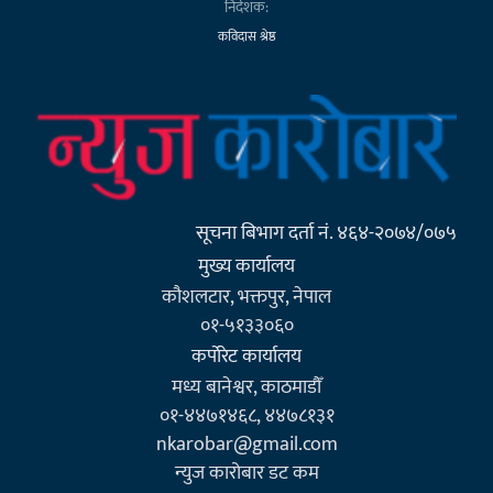
निर्देशक:
कविदास श्रेष्ठ
सूचना बिभाग दर्ता नं. ४६४-२०७४/०७५
मुख्य कार्यालय
कौशलटार, भक्तपुर, नेपाल
०१-५१३३०६०
कर्पाेरेट कार्यालय
मध्य बानेश्वर, काठमाडौँ
०१-४४७१४६८, ४४७८१३१
nkarobar@gmail.com
न्युज कारोबार डट कम