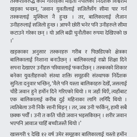
तस्करीविरुद्ध काम गरिरहेको माइती नेपालका निर्देशक विश्वराम
खड्का भन्छन्, ‘जवान युवतीलाई सजिलैसँग सीमा पार गर्न
तस्करलाई मुस्किल नै हुन्छ । तर, बालिकालाई लैजान
उनीहरुलाई सजिलो हुन्छ । आफ्नै छोरी भनेर पनि उनीहरुले सीमा
कटाउने गरेका छन् । यो अलि बढी चुनौतीका रुपमा देखिएको छ
।’
खड्काका अनुसार तस्करहरु गरीब र पिछडिएको क्षेत्रका
बालिकालाई निशाना बनाउँछन् । बालिकालाई राम्रो शिक्षा दिने
सपना देखाएर उनीहरु परिवारलाई फकाउँछन् । तस्करको शिकार
बनेका युवतीहरुको संस्था शक्ति समूहकी संस्थापक निर्देशक
सुनिता दनुवार भन्छिन्, ‘मैले पनि यस्ता बालिकाहरु देखेँ, जसलाई
चाँडै जवान हुने हर्मोन दिने गरिएको थियो । म जहाँ थिएँ, त्यहाँबाट
एक बालिकालाई करीब दुई महिनाका लागि लगिँदै थियो ।
त्यतिबेला उनी निकै सानी थिइन् । तर, जब उनी फर्किन्, हामी सबै
छक्क पर्यौँ । उनी त कति चाँडो जवान भइसकिछन् । शरीर जवान
भएपनि आवाज चाहिँ बच्चीजस्तै थियो ।’
खासगरी ९ देखि १२ वर्ष उमेर समूहका बालिकालाई यस्तो हर्मोन