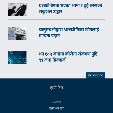
घरबाटै बेपत्ता भएका आमा र दुई छोराको
सकुशल उद्धार
डब्लुएचओद्वारा अस्ट्राजेनिका खोपलाई
मान्यता प्रदान
थप १०५ जनामा कोरोना संक्रमण पुष्टि,
९९ जना डिस्चार्ज
अरु समाचार
हाम्राे टिम
अध्यक्ष:
लक्ष्मी श्रेष्ठ खत्री