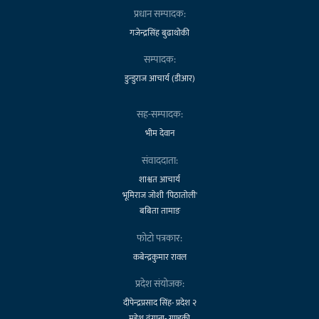
प्रधान सम्पादक:
गजेन्द्रसिंह बुढाथोकी
सम्पादक:
डुन्डुराज आचार्य (डीआर)
सह-सम्पादक:
भीम देवान
संवाददाता:
शाश्वत आचार्य
भूमिराज जोशी 'पिठातोली'
बबिता तामाङ
फोटो पत्रकार:
कबेन्द्रकुमार रावल
प्रदेश संयोजक:
दीपेन्द्रप्रसाद सिंह- प्रदेश २
महेश ढुंगाना- गण्डकी