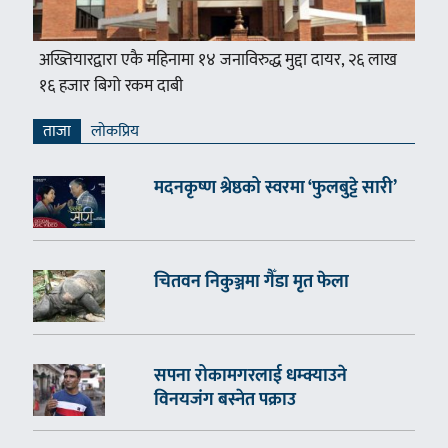
अख्तियारद्वारा एकै महिनामा १४ जनाविरुद्ध मुद्दा दायर, २६ लाख
१६ हजार बिगो रकम दाबी
ताजा
लाेकप्रिय
मदनकृष्ण श्रेष्ठको स्वरमा ‘फुलबुट्टे सारी’
चितवन निकुञ्जमा गैँडा मृत फेला
सपना रोकामगरलाई धम्क्याउने
विनयजंग बस्नेत पक्राउ