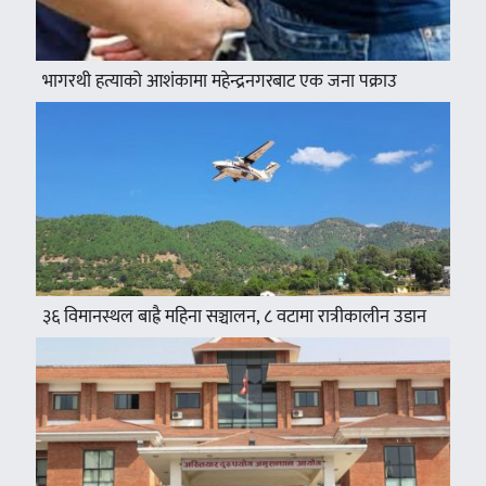
भागरथी हत्याको आशंकामा महेन्द्रनगरबाट एक जना पक्राउ
३६ विमानस्थल बाह्रै महिना सञ्चालन, ८ वटामा रात्रीकालीन उडान