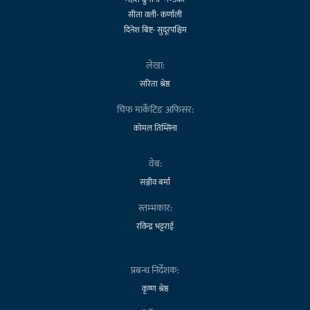
सीता वली- कर्णाली
दिनेश बिष्ट- सुदूरपश्चिम
लेखा:
सरिता श्रेष्ठ
चिफ मार्केटिङ अफिसर:
कोमल तिम्सिना
वेब:
सञ्जीव बर्मा
स्तम्भकार:
रविन्द्र भट्टराई
प्रबन्ध निर्देशक:
कृष्ण श्रेष्ठ