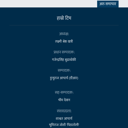
अरु समाचार
हाम्राे टिम
अध्यक्ष:
लक्ष्मी श्रेष्ठ खत्री
प्रधान सम्पादक:
गजेन्द्रसिंह बुढाथोकी
सम्पादक:
डुन्डुराज आचार्य (डीआर)
सह-सम्पादक:
भीम देवान
संवाददाता:
शाश्वत आचार्य
भूमिराज जोशी 'पिठातोली'