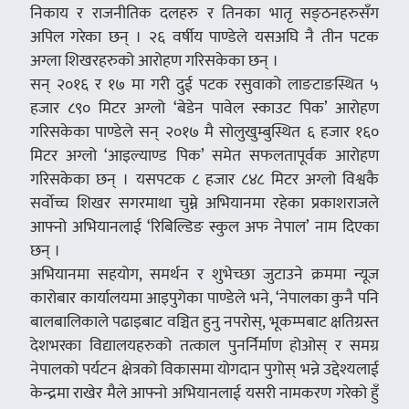
निकाय र राजनीतिक दलहरु र तिनका भातृ सङ्ठनहरुसँग
अपिल गरेका छन् । २६ वर्षीय पाण्डेले यसअघि नै तीन पटक
अग्ला शिखरहरुको आरोहण गरिसकेका छन् ।
सन् २०१६ र १७ मा गरी दुई पटक रसुवाको लाङटाङस्थित ५
हजार ८९० मिटर अग्लो ‘बेडेन पावेल स्काउट पिक’ आरोहण
गरिसकेका पाण्डेले सन् २०१७ मै सोलुखुम्बुस्थित ६ हजार १६०
मिटर अग्लो ‘आइल्याण्ड पिक’ समेत सफलतापूर्वक आरोहण
गरिसकेका छन् । यसपटक ८ हजार ८४८ मिटर अग्लो विश्वकै
सर्वोच्च शिखर सगरमाथा चुम्ने अभियानमा रहेका प्रकाशराजले
आफ्नो अभियानलाई ‘रिबिल्डिङ स्कुल अफ नेपाल’ नाम दिएका
छन् ।
अभियानमा सहयोग, समर्थन र शुभेच्छा जुटाउने क्रममा न्यूज
कारोबार कार्यालयमा आइपुगेका पाण्डेले भने, ‘नेपालका कुनै पनि
बालबालिकाले पढाइबाट वञ्चित हुनु नपरोस्, भूकम्पबाट क्षतिग्रस्त
देशभरका विद्यालयहरुको तत्काल पुनर्निर्माण होओस् र समग्र
नेपालको पर्यटन क्षेत्रको विकासमा योगदान पुगोस् भन्ने उद्देश्यलाई
केन्द्रमा राखेर मैले आफ्नो अभियानलाई यसरी नामकरण गरेको हुँ