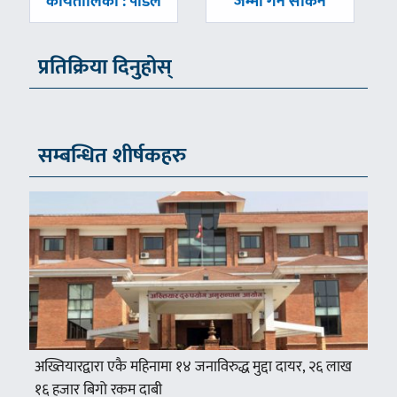
कार्यतालिका : पौडेल
जम्मा गर्न सकिने
प्रतिक्रिया दिनुहोस्
सम्बन्धित शीर्षकहरु
अख्तियारद्वारा एकै महिनामा १४ जनाविरुद्ध मुद्दा दायर, २६ लाख
१६ हजार बिगो रकम दाबी