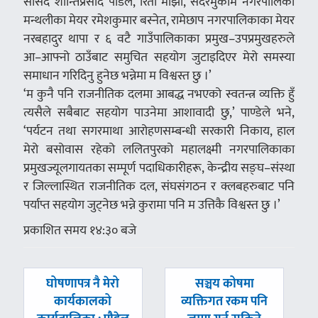
सांसद शान्तिप्रसाद पौडेल, रिता माझी, सदरमुकाम नगरपालिका
मन्थलीका मेयर रमेशकुमार बस्नेत, रामेछाप नगरपालिकाका मेयर
नरबहादुर थापा र ६ वटै गाउँपालिकाका प्रमुख–उपप्रमुखहरुले
आ–आफ्नो ठाउँबाट समुचित सहयोग जुटाइदिएर मेरो समस्या
समाधान गरिदिनु हुनेछ भन्नेमा म विश्वस्त छु ।’
‘म कुनै पनि राजनीतिक दलमा आबद्ध नभएको स्वतन्त्र व्यक्ति हुँ
त्यसैले सबैबाट सहयोग पाउनेमा आशावादी छु,’ पाण्डेले भने,
‘पर्यटन तथा सगरमाथा आरोहणसम्बन्धी सरकारी निकाय, हाल
मेरो बसोवास रहेको ललितपुरको महालक्ष्मी नगरपालिकाका
प्रमुखज्यूलगायतका सम्पूर्ण पदाधिकारीहरू, केन्द्रीय सङ्घ–संस्था
र जिल्लास्थित राजनीतिक दल, संघसंगठन र क्लबहरुबाट पनि
पर्याप्त सहयोग जुट्नेछ भन्ने कुरामा पनि म उत्तिकै विश्वस्त छु ।’
प्रकाशित समय १४:३० बजे
पछिल्लाे
अघिल्लाे
घोषणापत्र नै मेरो
सञ्चय कोषमा
-
-
कार्यकालको
व्यक्तिगत रकम पनि