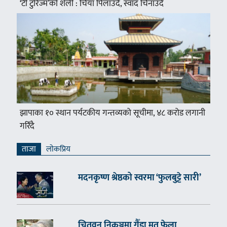
‘टी टुरिज्म’को शैली : चिया पिलाउँदै, स्वाद चिनाउँदै
झापाका १० स्थान पर्यटकीय गन्तव्यको सूचीमा, ४८ करोड लगानी
गरिँदै
ताजा
लाेकप्रिय
मदनकृष्ण श्रेष्ठको स्वरमा ‘फुलबुट्टे सारी’
चितवन निकुञ्जमा गैँडा मृत फेला