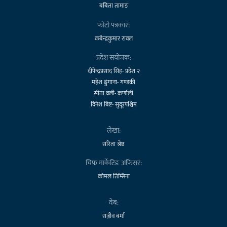
बबिता तामाङ
फोटो पत्रकार:
कबेन्द्रकुमार रावल
प्रदेश संयोजक:
दीपेन्द्रप्रसाद सिंह- प्रदेश २
महेश ढुंगाना- गण्डकी
सीता वली- कर्णाली
दिनेश बिष्ट- सुदूरपश्चिम
लेखा:
सरिता श्रेष्ठ
चिफ मार्केटिङ अफिसर:
कोमल तिम्सिना
वेब:
सञ्जीव बर्मा