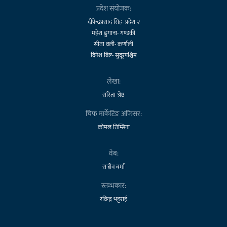
प्रदेश संयोजक:
दीपेन्द्रप्रसाद सिंह- प्रदेश २
महेश ढुंगाना- गण्डकी
सीता वली- कर्णाली
दिनेश बिष्ट- सुदूरपश्चिम
लेखा:
सरिता श्रेष्ठ
चिफ मार्केटिङ अफिसर:
कोमल तिम्सिना
वेब:
सञ्जीव बर्मा
स्तम्भकार:
रविन्द्र भट्टराई