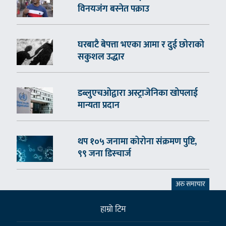
विनयजंग बस्नेत पक्राउ
घरबाटै बेपत्ता भएका आमा र दुई छोराको
सकुशल उद्धार
डब्लुएचओद्वारा अस्ट्राजेनिका खोपलाई
मान्यता प्रदान
थप १०५ जनामा कोरोना संक्रमण पुष्टि,
९९ जना डिस्चार्ज
अरु समाचार
हाम्राे टिम