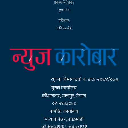
प्रबन्ध निर्देशक:
कृष्ण श्रेष्ठ
निर्देशक:
कविदास श्रेष्ठ
सूचना बिभाग दर्ता नं. ४६४-२०७४/०७५
मुख्य कार्यालय
कौशलटार, भक्तपुर, नेपाल
०१-५१३३०६०
कर्पाेरेट कार्यालय
मध्य बानेश्वर, काठमाडौँ
०१-४४७१४६८, ४४७८१३१