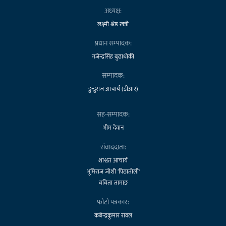
अध्यक्ष:
लक्ष्मी श्रेष्ठ खत्री
प्रधान सम्पादक:
गजेन्द्रसिंह बुढाथोकी
सम्पादक:
डुन्डुराज आचार्य (डीआर)
सह-सम्पादक:
भीम देवान
संवाददाता:
शाश्वत आचार्य
भूमिराज जोशी 'पिठातोली'
बबिता तामाङ
फोटो पत्रकार:
कबेन्द्रकुमार रावल