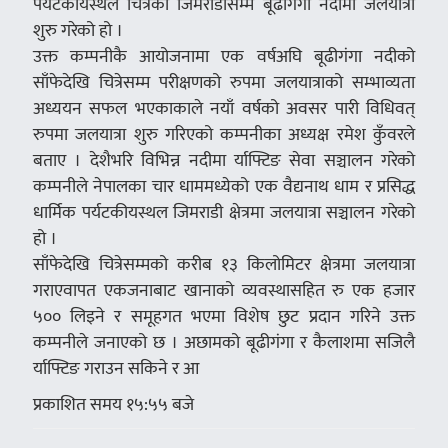
पर्यटकीयस्थल चित्रेको जिमराडीसम्म बूढीगंगा नदीमा जलयात्रा
शुरु गरेको हो ।
उक्त कम्पनीकै आयोजनामा एक वर्षअघि बूढीगंगा नदीको
साँफेदेखि चित्रेसम्म परीक्षणको रुपमा जलयात्राको सम्भाव्यता
अध्ययन सफल भएकाकाले नयाँ वर्षको अवसर पारी विधिवत्
रुपमा जलयात्रा शुरु गरिएको कम्पनीका अध्यक्ष रमेश कुँवरले
बताए । देशैभरि विभिन्न नदीमा र्याफ्टिङ सेवा सञ्चालन गरेको
कम्पनीले नेपालका चार धाममध्येको एक वैद्यनाथ धाम र प्रसिद्ध
धार्मिक पर्यटकीयस्थल जिमराडी क्षेत्रमा जलयात्रा सञ्चालन गरेको
हो ।
साँफेदेखि चित्रेसम्मको करीब १३ किलोमिटर क्षेत्रमा जलयात्रा
गराएवापत एकजनाबाट खानाको व्यवस्थासहित रु एक हजार
५०० लिइने र समूहगत भएमा विशेष छुट प्रदान गरिने उक्त
कम्पनीले जनाएको छ । अछामको बूढीगंगा र कैलाशमा सजिलै
र्याफ्टिङ गराउन सकिने र आ
प्रकाशित समय १५:५५ बजे