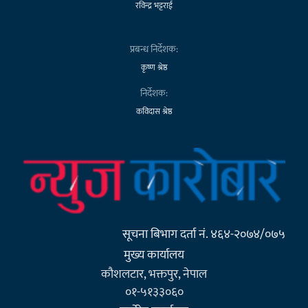
रविन्द्र भट्टराई
प्रबन्ध निर्देशक:
कृष्ण श्रेष्ठ
निर्देशक:
कविदास श्रेष्ठ
सूचना बिभाग दर्ता नं. ४६४-२०७४/०७५
मुख्य कार्यालय
कौशलटार, भक्तपुर, नेपाल
०१-५१३३०६०