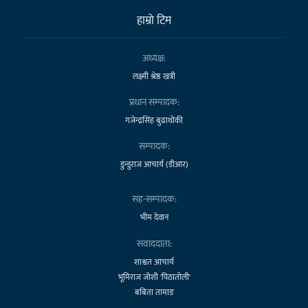
हाम्राे टिम
अध्यक्ष:
लक्ष्मी श्रेष्ठ खत्री
प्रधान सम्पादक:
गजेन्द्रसिंह बुढाथोकी
सम्पादक:
डुन्डुराज आचार्य (डीआर)
सह-सम्पादक:
भीम देवान
संवाददाता:
शाश्वत आचार्य
भूमिराज जोशी 'पिठातोली'
बबिता तामाङ