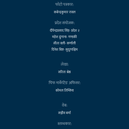
फोटो पत्रकार:
कबेन्द्रकुमार रावल
प्रदेश संयोजक:
दीपेन्द्रप्रसाद सिंह- प्रदेश २
महेश ढुंगाना- गण्डकी
सीता वली- कर्णाली
दिनेश बिष्ट- सुदूरपश्चिम
लेखा:
सरिता श्रेष्ठ
चिफ मार्केटिङ अफिसर:
कोमल तिम्सिना
वेब:
सञ्जीव बर्मा
स्तम्भकार: