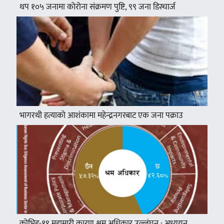
थप १०५ जनामा कोरोना संक्रमण पुष्टि, ९९ जना डिस्चार्ज
भागरथी हत्याको आशंकामा महेन्द्रनगरबाट एक जना पक्राउ
कोभिड-१९ महामारी कारण श्रम अधिकार उल्लंघन : अध्ययन