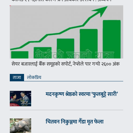
सेयर बजारलाई बैँक समूहको सपोर्ट, नेप्सेले पार गर्‍यो २६०० अंक
ताजा
लाेकप्रिय
मदनकृष्ण श्रेष्ठको स्वरमा ‘फुलबुट्टे सारी’
चितवन निकुञ्जमा गैँडा मृत फेला