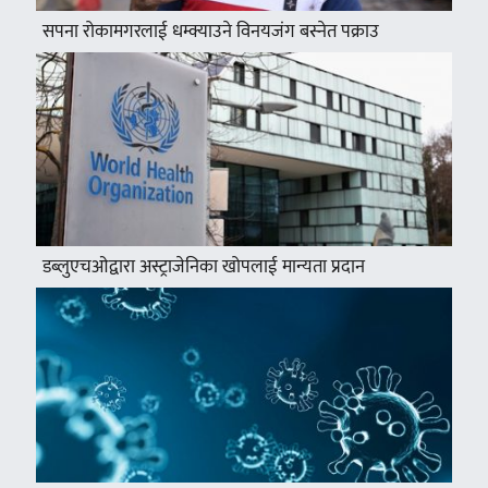
सपना रोकामगरलाई धम्क्याउने विनयजंग बस्नेत पक्राउ
डब्लुएचओद्वारा अस्ट्राजेनिका खोपलाई मान्यता प्रदान