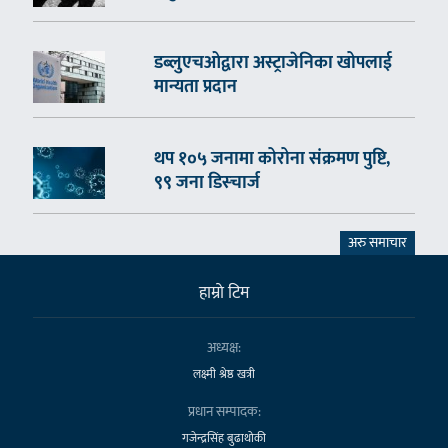
डब्लुएचओद्वारा अस्ट्राजेनिका खोपलाई
मान्यता प्रदान
थप १०५ जनामा कोरोना संक्रमण पुष्टि,
९९ जना डिस्चार्ज
अरु समाचार
हाम्राे टिम
अध्यक्ष:
लक्ष्मी श्रेष्ठ खत्री
प्रधान सम्पादक:
गजेन्द्रसिंह बुढाथोकी