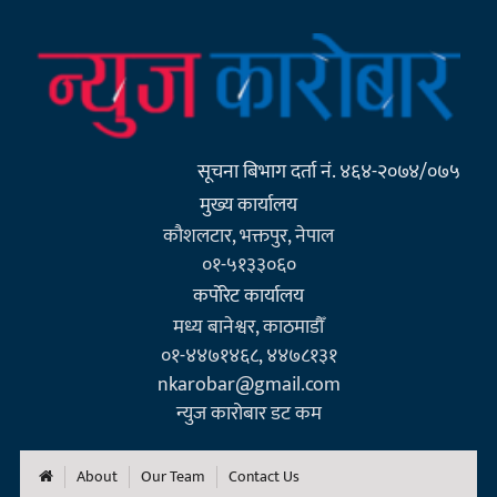
सूचना बिभाग दर्ता नं. ४६४-२०७४/०७५
मुख्य कार्यालय
कौशलटार, भक्तपुर, नेपाल
०१-५१३३०६०
कर्पाेरेट कार्यालय
मध्य बानेश्वर, काठमाडौँ
०१-४४७१४६८, ४४७८१३१
nkarobar@gmail.com
न्युज कारोबार डट कम
About
Our Team
Contact Us