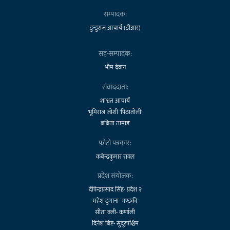
सम्पादक:
डुन्डुराज आचार्य (डीआर)
सह-सम्पादक:
भीम देवान
संवाददाता:
शाश्वत आचार्य
भूमिराज जोशी 'पिठातोली'
बबिता तामाङ
फोटो पत्रकार:
कबेन्द्रकुमार रावल
प्रदेश संयोजक:
दीपेन्द्रप्रसाद सिंह- प्रदेश २
महेश ढुंगाना- गण्डकी
सीता वली- कर्णाली
दिनेश बिष्ट- सुदूरपश्चिम