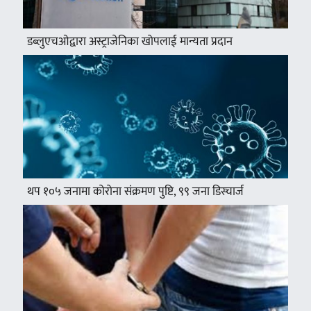
डब्लुएचओद्वारा अस्ट्राजेनिका खोपलाई मान्यता प्रदान
थप १०५ जनामा कोरोना संक्रमण पुष्टि, ९९ जना डिस्चार्ज