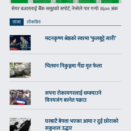
सेयर बजारलाई बैँक समूहको सपोर्ट, नेप्सेले पार गर्‍यो २६०० अंक
ताजा
लाेकप्रिय
मदनकृष्ण श्रेष्ठको स्वरमा ‘फुलबुट्टे सारी’
चितवन निकुञ्जमा गैँडा मृत फेला
सपना रोकामगरलाई धम्क्याउने
विनयजंग बस्नेत पक्राउ
घरबाटै बेपत्ता भएका आमा र दुई छोराको
सकुशल उद्धार