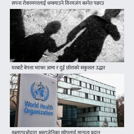
सपना रोकामगरलाई धम्क्याउने विनयजंग बस्नेत पक्राउ
घरबाटै बेपत्ता भएका आमा र दुई छोराको सकुशल उद्धार
डब्लुएचओद्वारा अस्ट्राजेनिका खोपलाई मान्यता प्रदान