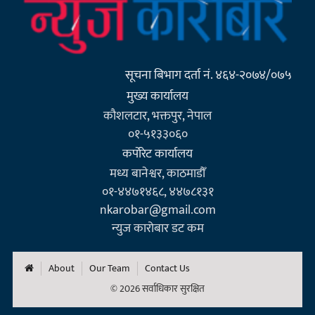
सूचना बिभाग दर्ता नं. ४६४-२०७४/०७५
मुख्य कार्यालय
कौशलटार, भक्तपुर, नेपाल
०१-५१३३०६०
कर्पाेरेट कार्यालय
मध्य बानेश्वर, काठमाडौँ
०१-४४७१४६८, ४४७८१३१
nkarobar@gmail.com
न्युज कारोबार डट कम
About
Our Team
Contact Us
© 2026 सर्वाधिकार सुरक्षित