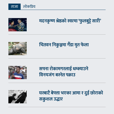
ताजा
लाेकप्रिय
मदनकृष्ण श्रेष्ठको स्वरमा ‘फुलबुट्टे सारी’
चितवन निकुञ्जमा गैँडा मृत फेला
सपना रोकामगरलाई धम्क्याउने
विनयजंग बस्नेत पक्राउ
घरबाटै बेपत्ता भएका आमा र दुई छोराको
सकुशल उद्धार