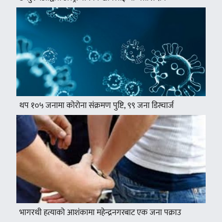
थप १०५ जनामा कोरोना संक्रमण पुष्टि, ९९ जना डिस्चार्ज
भागरथी हत्याको आशंकामा महेन्द्रनगरबाट एक जना पक्राउ