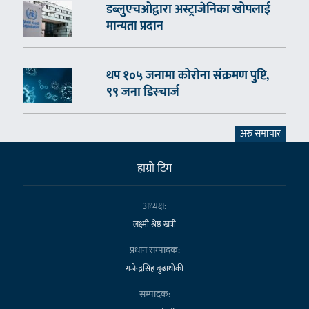
डब्लुएचओद्वारा अस्ट्राजेनिका खोपलाई
मान्यता प्रदान
थप १०५ जनामा कोरोना संक्रमण पुष्टि,
९९ जना डिस्चार्ज
अरु समाचार
हाम्राे टिम
अध्यक्ष:
लक्ष्मी श्रेष्ठ खत्री
प्रधान सम्पादक:
गजेन्द्रसिंह बुढाथोकी
सम्पादक: