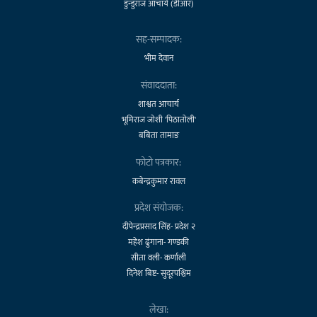
डुन्डुराज आचार्य (डीआर)
सह-सम्पादक:
भीम देवान
संवाददाता:
शाश्वत आचार्य
भूमिराज जोशी 'पिठातोली'
बबिता तामाङ
फोटो पत्रकार:
कबेन्द्रकुमार रावल
प्रदेश संयोजक:
दीपेन्द्रप्रसाद सिंह- प्रदेश २
महेश ढुंगाना- गण्डकी
सीता वली- कर्णाली
दिनेश बिष्ट- सुदूरपश्चिम
लेखा: