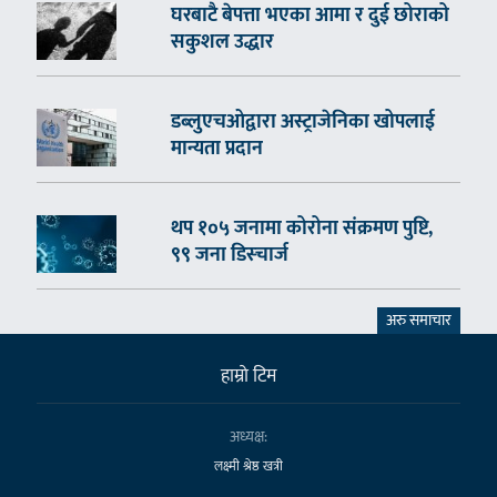
घरबाटै बेपत्ता भएका आमा र दुई छोराको
सकुशल उद्धार
डब्लुएचओद्वारा अस्ट्राजेनिका खोपलाई
मान्यता प्रदान
थप १०५ जनामा कोरोना संक्रमण पुष्टि,
९९ जना डिस्चार्ज
अरु समाचार
हाम्राे टिम
अध्यक्ष:
लक्ष्मी श्रेष्ठ खत्री