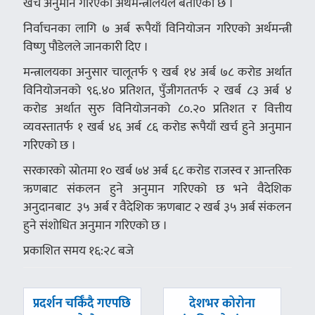
खर्च अनुमान गरिएको अर्थमन्त्रालयले बताएको छ ।
निर्वाचनका लागि ७ अर्ब रूपैयाँ विनियोजन गरिएको अर्थमन्त्री
विष्णु पौडेलले जानकारी दिए ।
मन्त्रालयका अनुसार चालूतर्फ ९ खर्ब १४ अर्ब ७८ करोड अर्थात
विनियोजनको ९६.४० प्रतिशत, पुँजीगततर्फ २ खर्ब ८३ अर्ब ४
करोड अर्थात सुरु विनियोजनको ८०.२० प्रतिशत र वित्तीय
व्यवस्तातर्फ १ खर्ब ४६ अर्ब ८६ करोड रूपैयाँ खर्च हुने अनुमान
गरिएको छ ।
सरकारको स्रोतमा १० खर्ब ७४ अर्ब ६८ करोड राजस्व र आन्तरिक
ऋणबाट संकलन हुने अनुमान गरिएको छ भने वैदेशिक
अनुदानबाट ३५ अर्ब र वैदेशिक ऋणबाट २ खर्ब ३५ अर्ब संकलन
हुने संशोधित अनुमान गरिएको छ ।
प्रकाशित समय १६:२८ बजे
पछिल्लाे
अघिल्लाे
प्रदर्शन चर्किँदै गएपछि
देशभर कोरोना