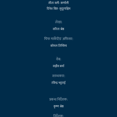
सीता वली- कर्णाली
दिनेश बिष्ट- सुदूरपश्चिम
लेखा:
सरिता श्रेष्ठ
चिफ मार्केटिङ अफिसर:
कोमल तिम्सिना
वेब:
सञ्जीव बर्मा
स्तम्भकार:
रविन्द्र भट्टराई
प्रबन्ध निर्देशक:
कृष्ण श्रेष्ठ
निर्देशक: