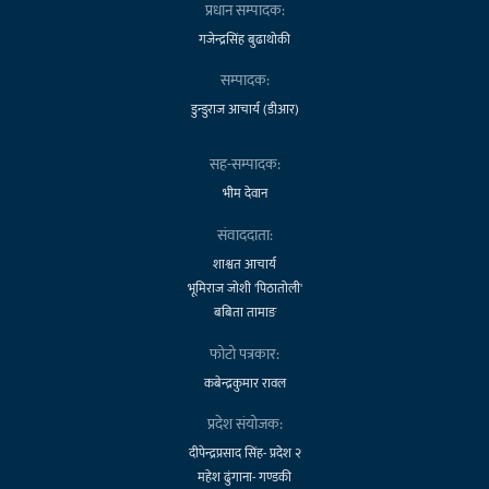
प्रधान सम्पादक:
गजेन्द्रसिंह बुढाथोकी
सम्पादक:
डुन्डुराज आचार्य (डीआर)
सह-सम्पादक:
भीम देवान
संवाददाता:
शाश्वत आचार्य
भूमिराज जोशी 'पिठातोली'
बबिता तामाङ
फोटो पत्रकार:
कबेन्द्रकुमार रावल
प्रदेश संयोजक:
दीपेन्द्रप्रसाद सिंह- प्रदेश २
महेश ढुंगाना- गण्डकी