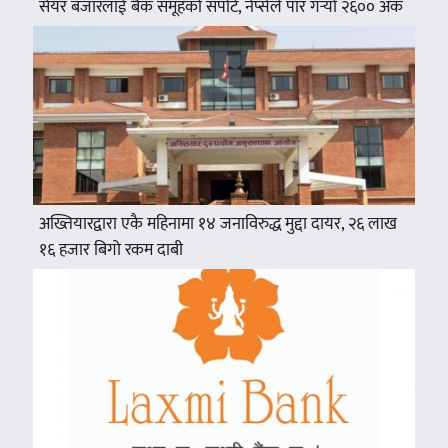
सेयर बजारलाई बैँक समूहको सपोर्ट, नेप्सेले पार गर्‍यो २६०० अंक
अख्तियारद्वारा एकै महिनामा १४ जनाविरुद्ध मुद्दा दायर, २६ लाख
१६ हजार बिगो रकम दाबी