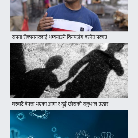
सपना रोकामगरलाई धम्क्याउने विनयजंग बस्नेत पक्राउ
घरबाटै बेपत्ता भएका आमा र दुई छोराको सकुशल उद्धार