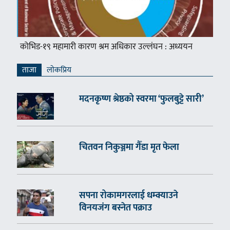
कोभिड-१९ महामारी कारण श्रम अधिकार उल्लंघन : अध्ययन
ताजा
लाेकप्रिय
मदनकृष्ण श्रेष्ठको स्वरमा ‘फुलबुट्टे सारी’
चितवन निकुञ्जमा गैँडा मृत फेला
सपना रोकामगरलाई धम्क्याउने
विनयजंग बस्नेत पक्राउ