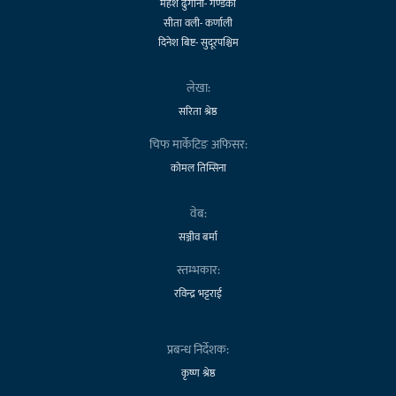
महेश ढुंगाना- गण्डकी
सीता वली- कर्णाली
दिनेश बिष्ट- सुदूरपश्चिम
लेखा:
सरिता श्रेष्ठ
चिफ मार्केटिङ अफिसर:
कोमल तिम्सिना
वेब:
सञ्जीव बर्मा
स्तम्भकार:
रविन्द्र भट्टराई
प्रबन्ध निर्देशक:
कृष्ण श्रेष्ठ