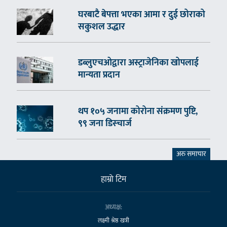
घरबाटै बेपत्ता भएका आमा र दुई छोराको
सकुशल उद्धार
डब्लुएचओद्वारा अस्ट्राजेनिका खोपलाई
मान्यता प्रदान
थप १०५ जनामा कोरोना संक्रमण पुष्टि,
९९ जना डिस्चार्ज
अरु समाचार
हाम्राे टिम
अध्यक्ष:
लक्ष्मी श्रेष्ठ खत्री