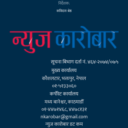
निर्देशक:
कविदास श्रेष्ठ
सूचना बिभाग दर्ता नं. ४६४-२०७४/०७५
मुख्य कार्यालय
कौशलटार, भक्तपुर, नेपाल
०१-५१३३०६०
कर्पाेरेट कार्यालय
मध्य बानेश्वर, काठमाडौँ
०१-४४७१४६८, ४४७८१३१
nkarobar@gmail.com
न्युज कारोबार डट कम