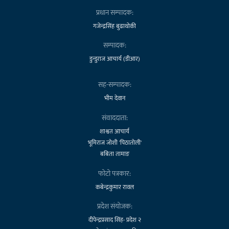
प्रधान सम्पादक:
गजेन्द्रसिंह बुढाथोकी
सम्पादक:
डुन्डुराज आचार्य (डीआर)
सह-सम्पादक:
भीम देवान
संवाददाता:
शाश्वत आचार्य
भूमिराज जोशी 'पिठातोली'
बबिता तामाङ
फोटो पत्रकार:
कबेन्द्रकुमार रावल
प्रदेश संयोजक:
दीपेन्द्रप्रसाद सिंह- प्रदेश २