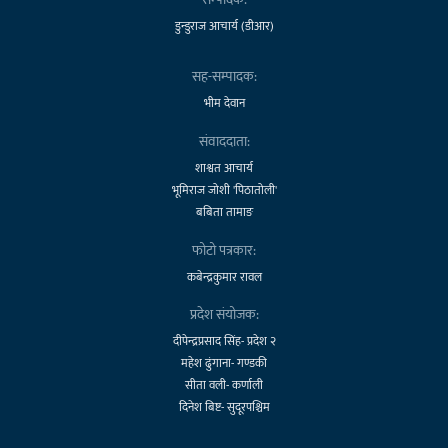
डुन्डुराज आचार्य (डीआर)
सह-सम्पादक:
भीम देवान
संवाददाता:
शाश्वत आचार्य
भूमिराज जोशी 'पिठातोली'
बबिता तामाङ
फोटो पत्रकार:
कबेन्द्रकुमार रावल
प्रदेश संयोजक:
दीपेन्द्रप्रसाद सिंह- प्रदेश २
महेश ढुंगाना- गण्डकी
सीता वली- कर्णाली
दिनेश बिष्ट- सुदूरपश्चिम