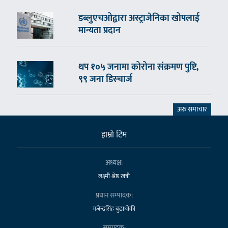
डब्लुएचओद्वारा अस्ट्राजेनिका खोपलाई
मान्यता प्रदान
थप १०५ जनामा कोरोना संक्रमण पुष्टि,
९९ जना डिस्चार्ज
अरु समाचार
हाम्राे टिम
अध्यक्ष:
लक्ष्मी श्रेष्ठ खत्री
प्रधान सम्पादक:
गजेन्द्रसिंह बुढाथोकी
सम्पादक: