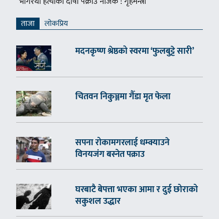
भागरथी हत्याका दोषी पक्राउ नजिक : गृहमन्त्री
ताजा
लाेकप्रिय
मदनकृष्ण श्रेष्ठको स्वरमा ‘फुलबुट्टे सारी’
चितवन निकुञ्जमा गैँडा मृत फेला
सपना रोकामगरलाई धम्क्याउने
विनयजंग बस्नेत पक्राउ
घरबाटै बेपत्ता भएका आमा र दुई छोराको
सकुशल उद्धार