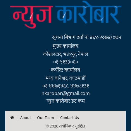
सूचना बिभाग दर्ता नं. ४६४-२०७४/०७५
मुख्य कार्यालय
कौशलटार, भक्तपुर, नेपाल
०१-५१३३०६०
कर्पाेरेट कार्यालय
मध्य बानेश्वर, काठमाडौँ
०१-४४७१४६८, ४४७८१३१
nkarobar@gmail.com
न्युज कारोबार डट कम
About
Our Team
Contact Us
© 2026 सर्वाधिकार सुरक्षित