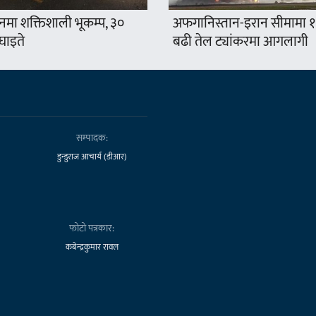
नमा शक्तिशाली भूकम्प, ३०
अफगानिस्तान-इरान सीमामा 
घाइते
बढी तेल ट्यांकरमा आगलागी
सम्पादक:
डुन्डुराज आचार्य (डीआर)
फोटो पत्रकार:
कबेन्द्रकुमार रावल