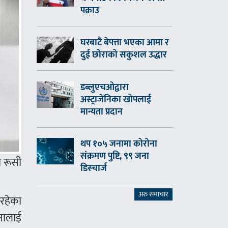
पक्राउ
घरबाटै बेपत्ता भएका आमा र
दुई छोराको सकुशल उद्धार
डब्लुएचओद्वारा
अस्ट्राजेनिका खोपलाई
मान्यता प्रदान
थप १०५ जनामा कोरोना
संक्रमण पुष्टि, ९९ जना
ो रूसी
डिस्चार्ज
अरु समाचार
इरहेका
टनालाई