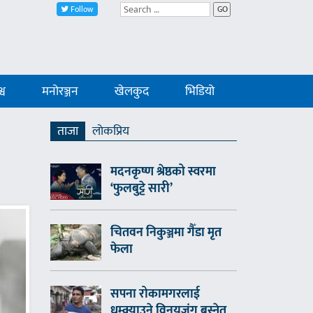
Follow
GO
्व
मनोरञ्जन
खेलकुद
भिडियो
ताजा
लाेकप्रिय
मदनकृष्ण श्रेष्ठको स्वरमा
‘फुलबुट्टे सारी’
चितवन निकुञ्जमा गैँडा मृत
फेला
सपना रोकामगरलाई
धम्क्याउने विनयजंग बस्नेत