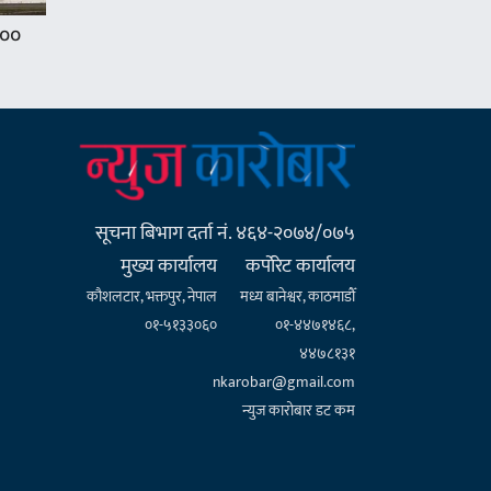
१००
सूचना बिभाग दर्ता नं. ४६४-२०७४/०७५
मुख्य कार्यालय
कर्पाेरेट कार्यालय
कौशलटार, भक्तपुर, नेपाल
मध्य बानेश्वर, काठमाडौँ
०१-५१३३०६०
०१-४४७१४६८,
४४७८१३१
nkarobar@gmail.com
न्युज कारोबार डट कम