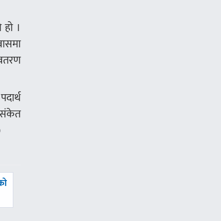
ो हो ।
वासमा
अवतरण
पदार्थ
संकेत
)
को