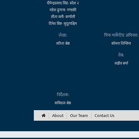
दीपेन्द्रप्रसाद सिंह- प्रदेश २
महेश ढुंगाना- गण्डकी
सीता वली- कर्णाली
दिनेश बिष्ट- सुदूरपश्चिम
लेखा:
चिफ मार्केटिङ अफिसर:
सरिता श्रेष्ठ
कोमल तिम्सिना
वेब:
सञ्जीव बर्मा
निर्देशक:
कविदास श्रेष्ठ
About
Our Team
Contact Us