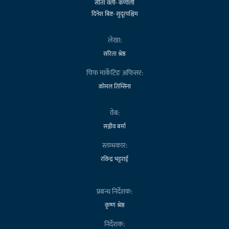
सीता वली- कर्णाली
दिनेश बिष्ट- सुदूरपश्चिम
लेखा:
सरिता श्रेष्ठ
चिफ मार्केटिङ अफिसर:
कोमल तिम्सिना
वेब:
सञ्जीव बर्मा
स्तम्भकार:
रविन्द्र भट्टराई
प्रबन्ध निर्देशक:
कृष्ण श्रेष्ठ
निर्देशक: