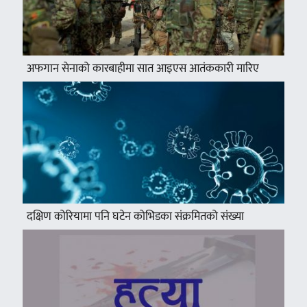
अफगान सेनाको कारबाहीमा सात आइएस आतंककारी मारिए
दक्षिण कोरियामा पनि घटेन कोभिडका संक्रमितको संख्या