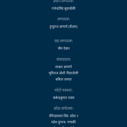
प्रधान सम्पादक:
गजेन्द्रसिंह बुढाथोकी
सम्पादक:
डुन्डुराज आचार्य (डीआर)
सह-सम्पादक:
भीम देवान
संवाददाता:
शाश्वत आचार्य
भूमिराज जोशी 'पिठातोली'
बबिता तामाङ
फोटो पत्रकार:
कबेन्द्रकुमार रावल
प्रदेश संयोजक:
दीपेन्द्रप्रसाद सिंह- प्रदेश २
महेश ढुंगाना- गण्डकी