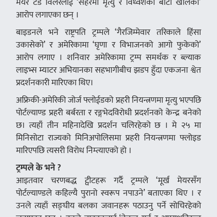
मेयर टेड विलरलाई ‘सहरमा मृत्यु र विध्वंशको बाटो खोलेको’
आरोप लगाएका छन् ।
बाइडनले भने राष्ट्रपति ट्रम्पले ‘गैरजिम्मेवार तरिकाले हिंसा
उकासेको’ र अमेरिकामा ‘घृणा र विभाजनको आगो फुकेको’
आरोप लगाए । शनिवार अमेरिकामा ट्रम्प समर्थक र ब्ल्याक
लाइभ्स म्याटर अभियानका सहभागीबीच झडप हुँदा एकजना श्वेत
प्रदर्शनकारी मारिएका थिए।
अफ्रिकी-अमेरिकी जोर्ज फ्लोईडको प्रहरी नियन्त्रणमा मृत्यु भएपछि
पोर्टल्याण्ड प्रहरी बर्बरता र रङ्गभेदविरोधी प्रदर्शनको केन्द्र बनेको
छ। त्यहाँ तीन महिनादेखि प्रदर्शन चलिरहेको छ । मे २५ मा
मिनिसोटा राज्यको मिनिअपोलिसमा प्रहरी नियन्त्रणमा फ्लोइड
मारिएपछि त्यसरी विरोध निम्त्याएको हो ।
ट्रम्पले के भने ?
आइतवार चरणबद्ध ट्वीटहरू गर्दै ट्रम्पले ‘मूर्ख मेयरसँग
पोर्टल्याण्डले कहिल्यै पुरानो स्वरूप नपाउने’ बताएका थिए । र
उनले त्यहाँ सङ्घीय बलका जवानहरू पठाउनु पर्ने सोचिरहेको