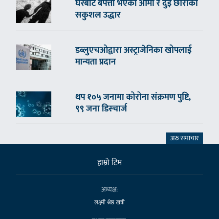
घरबाटै बेपत्ता भएका आमा र दुई छोराको
सकुशल उद्धार
डब्लुएचओद्वारा अस्ट्राजेनिका खोपलाई
मान्यता प्रदान
थप १०५ जनामा कोरोना संक्रमण पुष्टि,
९९ जना डिस्चार्ज
अरु समाचार
हाम्राे टिम
अध्यक्ष:
लक्ष्मी श्रेष्ठ खत्री