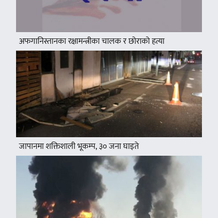
अफगानिस्तानका रक्षामन्त्रीका चालक र छोराको हत्या
जापानमा शक्तिशाली भूकम्प, ३० जना घाइते