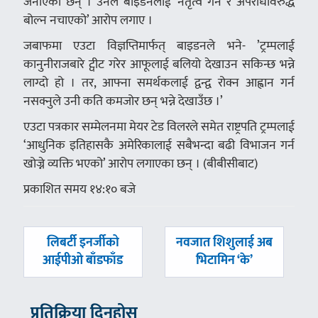
जनाएका छन् । उनले बाइडनलाई ‘नेतृत्व गर्न र अपराधविरुद्ध
बोल्न नचाएको’ आरोप लगाए ।
जबाफमा एउटा विज्ञप्तिमार्फत् बाइडनले भने- ‍’ट्रम्पलाई
कानुनीराजबारे ट्वीट गरेर आफूलाई बलियो देखाउन सकिन्छ भन्ने
लाग्दो हो । तर, आफ्ना समर्थकलाई द्वन्द्व रोक्न आह्वान गर्न
नसक्नुले उनी कति कमजोर छन् भन्ने देखाउँछ ।’
एउटा पत्रकार सम्मेलनमा मेयर टेड विलरले समेत राष्ट्रपति ट्रम्पलाई
‘आधुनिक इतिहासकै अमेरिकालाई सबैभन्दा बढी विभाजन गर्न
खोज्ने व्यक्ति भएको’ आरोप लगाएका छन् । (बीबीसीबाट)
प्रकाशित समय १४:१० बजे
पछिल्लाे
अघिल्लाे
लिबर्टी इनर्जीको
नवजात शिशुलाई अब
-
-
आईपीओ बाँडफाँड
भिटामिन ‘के’
प्रतिक्रिया दिनुहोस्