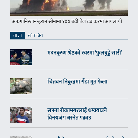
अफगानिस्तान-इरान सीमामा १०० बढी तेल ट्यांकरमा आगलागी
ताजा
लाेकप्रिय
मदनकृष्ण श्रेष्ठको स्वरमा ‘फुलबुट्टे सारी’
चितवन निकुञ्जमा गैँडा मृत फेला
सपना रोकामगरलाई धम्क्याउने
विनयजंग बस्नेत पक्राउ