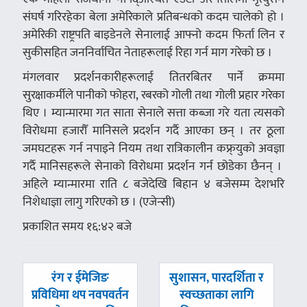
संघर्ष गरिरहेका बेला अमेरिकाले प्रतिबन्धको कदम चालेको हो ।
अमेरिकी राष्ट्रपति बाइडेनले सेनालाई आफ्नो कदम फिर्ता लिन र
सुकीसहित जननिर्वाचित नेताहरूलाई रिहा गर्न माग गरेको छ ।
मंगलवार प्रदर्शनकारीहरूलाई तितरबितर पार्ने क्रममा
सुरक्षाकर्मीले पानीको फोहरा, रबरको गोली तथा गोली प्रहार गरेका
थिए । म्यान्मारमा गत साता सेनाले सत्ता कब्जा गरे यता त्यसको
विरोधमा हजारौँ मानिसले प्रदर्शन गर्दै आएका छन् । तर ठूला
जमघटहरू गर्न नपाइने नियम तथा रात्रिकालीन कफ्र्युको अवज्ञा
गर्दै मानिसहरूले सेनाको विरोधमा प्रदर्शन गर्न छोडेका छैनन् ।
अहिले म्यान्मारमा राति ८ बजेदेखि बिहान ४ बजेसम्म देशभरि
निशेधाज्ञा लागु गरिएको छ । (एजेन्सी)
प्रकाशित समय १६:४२ बजे
पछिल्लाे
अघिल्लाे
रंग र ईमेजिङ
सुशासन, पारदर्शिता र
-
-
प्रविधिमा थप नवपवर्तन
स्वच्छताका लागि