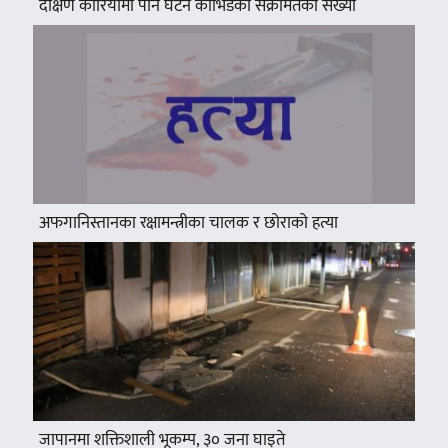
दक्षिण कोरियामा पनि घटेन कोभिडका संक्रमितको संख्या
अफगानिस्तानका रक्षामन्त्रीका चालक र छोराको हत्या
जापानमा शक्तिशाली भूकम्प, ३० जना घाइते