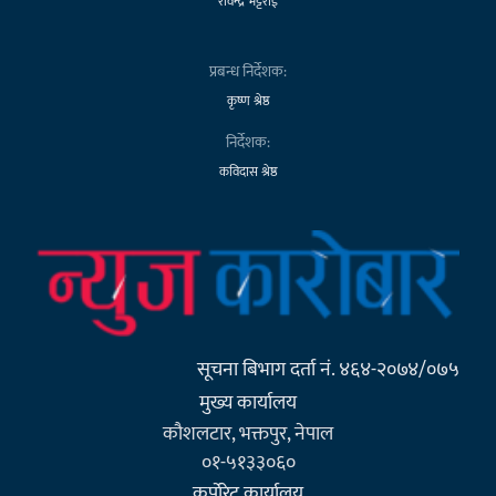
रविन्द्र भट्टराई
प्रबन्ध निर्देशक:
कृष्ण श्रेष्ठ
निर्देशक:
कविदास श्रेष्ठ
सूचना बिभाग दर्ता नं. ४६४-२०७४/०७५
मुख्य कार्यालय
कौशलटार, भक्तपुर, नेपाल
०१-५१३३०६०
कर्पाेरेट कार्यालय