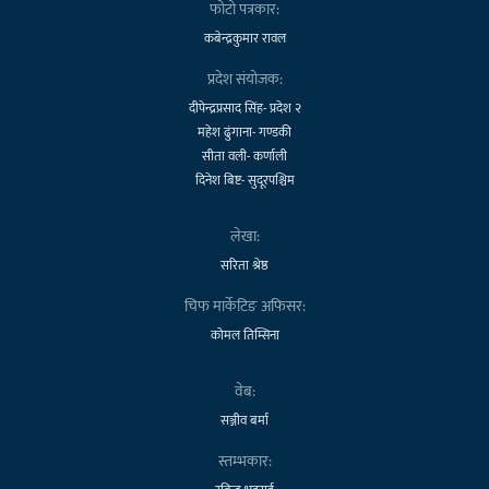
फोटो पत्रकार:
कबेन्द्रकुमार रावल
प्रदेश संयोजक:
दीपेन्द्रप्रसाद सिंह- प्रदेश २
महेश ढुंगाना- गण्डकी
सीता वली- कर्णाली
दिनेश बिष्ट- सुदूरपश्चिम
लेखा:
सरिता श्रेष्ठ
चिफ मार्केटिङ अफिसर:
कोमल तिम्सिना
वेब:
सञ्जीव बर्मा
स्तम्भकार: