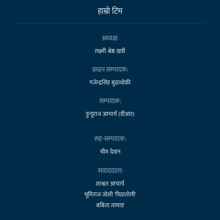
हाम्राे टिम
अध्यक्ष:
लक्ष्मी श्रेष्ठ खत्री
प्रधान सम्पादक:
गजेन्द्रसिंह बुढाथोकी
सम्पादक:
डुन्डुराज आचार्य (डीआर)
सह-सम्पादक:
भीम देवान
संवाददाता:
शाश्वत आचार्य
भूमिराज जोशी 'पिठातोली'
बबिता तामाङ