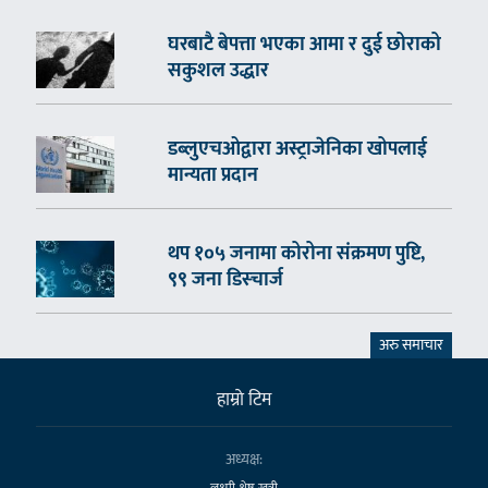
घरबाटै बेपत्ता भएका आमा र दुई छोराको
सकुशल उद्धार
डब्लुएचओद्वारा अस्ट्राजेनिका खोपलाई
मान्यता प्रदान
थप १०५ जनामा कोरोना संक्रमण पुष्टि,
९९ जना डिस्चार्ज
अरु समाचार
हाम्राे टिम
अध्यक्ष:
लक्ष्मी श्रेष्ठ खत्री