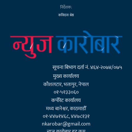
निर्देशक:
कविदास श्रेष्ठ
सूचना बिभाग दर्ता नं. ४६४-२०७४/०७५
मुख्य कार्यालय
कौशलटार, भक्तपुर, नेपाल
०१-५१३३०६०
कर्पाेरेट कार्यालय
मध्य बानेश्वर, काठमाडौँ
०१-४४७१४६८, ४४७८१३१
nkarobar@gmail.com
न्युज कारोबार डट कम