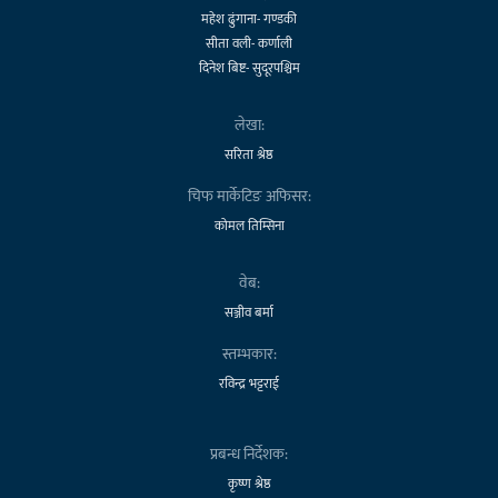
महेश ढुंगाना- गण्डकी
सीता वली- कर्णाली
दिनेश बिष्ट- सुदूरपश्चिम
लेखा:
सरिता श्रेष्ठ
चिफ मार्केटिङ अफिसर:
कोमल तिम्सिना
वेब:
सञ्जीव बर्मा
स्तम्भकार:
रविन्द्र भट्टराई
प्रबन्ध निर्देशक:
कृष्ण श्रेष्ठ