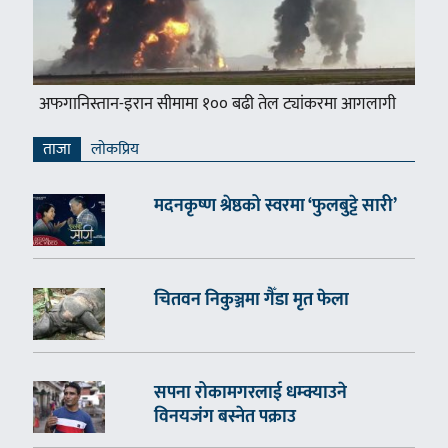
अफगानिस्तान-इरान सीमामा १०० बढी तेल ट्यांकरमा आगलागी
ताजा
लाेकप्रिय
मदनकृष्ण श्रेष्ठको स्वरमा ‘फुलबुट्टे सारी’
चितवन निकुञ्जमा गैँडा मृत फेला
सपना रोकामगरलाई धम्क्याउने
विनयजंग बस्नेत पक्राउ