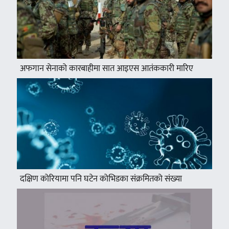
अफगान सेनाको कारबाहीमा सात आइएस आतंककारी मारिए
दक्षिण कोरियामा पनि घटेन कोभिडका संक्रमितको संख्या