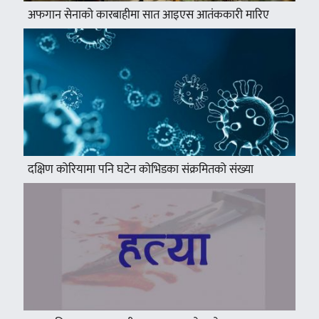
अफगान सेनाको कारबाहीमा सात आइएस आतंककारी मारिए
दक्षिण कोरियामा पनि घटेन कोभिडका संक्रमितको संख्या