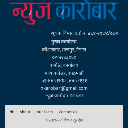
सूचना बिभाग दर्ता नं. ४६४-२०७४/०७५
मुख्य कार्यालय
कौशलटार, भक्तपुर, नेपाल
०१-५१३३०६०
कर्पाेरेट कार्यालय
मध्य बानेश्वर, काठमाडौँ
०१-४४७१४६८, ४४७८१३१
nkarobar@gmail.com
न्युज कारोबार डट कम
About
Our Team
Contact Us
© 2026 सर्वाधिकार सुरक्षित