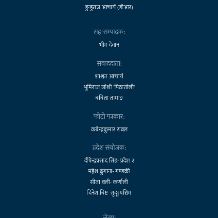
डुन्डुराज आचार्य (डीआर)
सह-सम्पादक:
भीम देवान
संवाददाता:
शाश्वत आचार्य
भूमिराज जोशी 'पिठातोली'
बबिता तामाङ
फोटो पत्रकार:
कबेन्द्रकुमार रावल
प्रदेश संयोजक:
दीपेन्द्रप्रसाद सिंह- प्रदेश २
महेश ढुंगाना- गण्डकी
सीता वली- कर्णाली
दिनेश बिष्ट- सुदूरपश्चिम
लेखा: