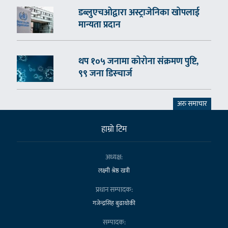
डब्लुएचओद्वारा अस्ट्राजेनिका खोपलाई
मान्यता प्रदान
थप १०५ जनामा कोरोना संक्रमण पुष्टि,
९९ जना डिस्चार्ज
अरु समाचार
हाम्राे टिम
अध्यक्ष:
लक्ष्मी श्रेष्ठ खत्री
प्रधान सम्पादक:
गजेन्द्रसिंह बुढाथोकी
सम्पादक: