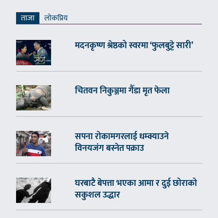
ताजा
लाेकप्रिय
मदनकृष्ण श्रेष्ठको स्वरमा ‘फुलबुट्टे सारी’
चितवन निकुञ्जमा गैँडा मृत फेला
सपना रोकामगरलाई धम्क्याउने
विनयजंग बस्नेत पक्राउ
घरबाटै बेपत्ता भएका आमा र दुई छोराको
सकुशल उद्धार