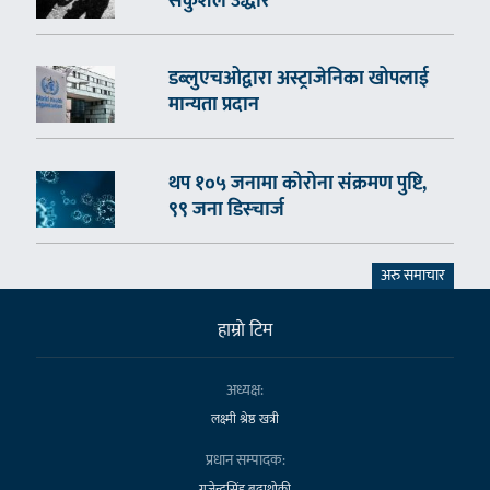
सकुशल उद्धार
डब्लुएचओद्वारा अस्ट्राजेनिका खोपलाई
मान्यता प्रदान
थप १०५ जनामा कोरोना संक्रमण पुष्टि,
९९ जना डिस्चार्ज
अरु समाचार
हाम्राे टिम
अध्यक्ष:
लक्ष्मी श्रेष्ठ खत्री
प्रधान सम्पादक:
गजेन्द्रसिंह बुढाथोकी