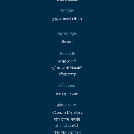
सम्पादक:
डुन्डुराज आचार्य (डीआर)
सह-सम्पादक:
भीम देवान
संवाददाता:
शाश्वत आचार्य
भूमिराज जोशी 'पिठातोली'
बबिता तामाङ
फोटो पत्रकार:
कबेन्द्रकुमार रावल
प्रदेश संयोजक:
दीपेन्द्रप्रसाद सिंह- प्रदेश २
महेश ढुंगाना- गण्डकी
सीता वली- कर्णाली
दिनेश बिष्ट- सुदूरपश्चिम