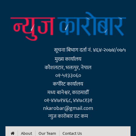
सूचना बिभाग दर्ता नं. ४६४-२०७४/०७५
मुख्य कार्यालय
कौशलटार, भक्तपुर, नेपाल
०१-५१३३०६०
कर्पाेरेट कार्यालय
मध्य बानेश्वर, काठमाडौँ
०१-४४७१४६८, ४४७८१३१
nkarobar@gmail.com
न्युज कारोबार डट कम
About
Our Team
Contact Us