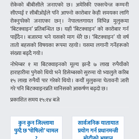
रोकेको बीबीसीले जनाएको छ । अमेरिकी एक्सचेन्ज कम्पनी
सीएमई र सीबीओईले पनि आफ्नो कारोबार केही समयका लागि
रोक्नुपरेको जनाएका छन् । नेपाललगायत विभिन्न मुलुकमा
‘बिटक्वाइन’ प्रतिबन्धित छ । यहाँ ‘बिटक्वाइन’ को कारोबार गर्न
पाइँदैन । बजारमा भने यसको माग धेरै छ । ‘बिटक्वाइन’ यो वर्ष
तातो बहसको विषयका रूपमा रहयो । यसमा लगानी गर्नेहरूको
संख्या बढ्दै गयो ।
नोभेम्बर १ मा बिटक्वाइनको मूल्य झन्डै ७ लाख रुपैयाँको
हाराहारीमा पुगेको थियो भने डिसेम्बरको सुरुमा यो भ्यालुले करिब
१५ लाख रुपैयाँ पार गरेको थियो । कयौं मुलुकमा चेतावनी जारी
गरे पनि बिटक्वाइनप्रति मानिसको आकर्षण बढ्दो छ ।
प्रकाशित समय १५:१४ बजे
पछिल्लाे
अघिल्लाे
कुन कुन जिल्लामा
सार्वजनिक यातायात
-
-
पुग्दै छ ‘पोषिलो’ चामल
प्रयोग गर्न प्रधानमन्त्री
?
मोदीको आह्वान