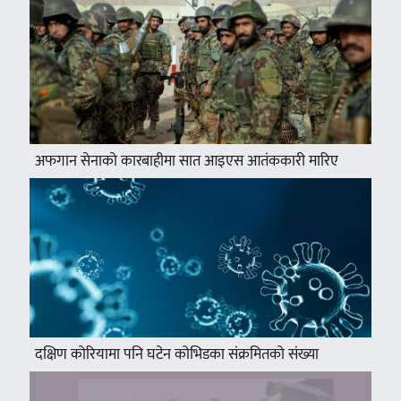
अफगान सेनाको कारबाहीमा सात आइएस आतंककारी मारिए
दक्षिण कोरियामा पनि घटेन कोभिडका संक्रमितको संख्या