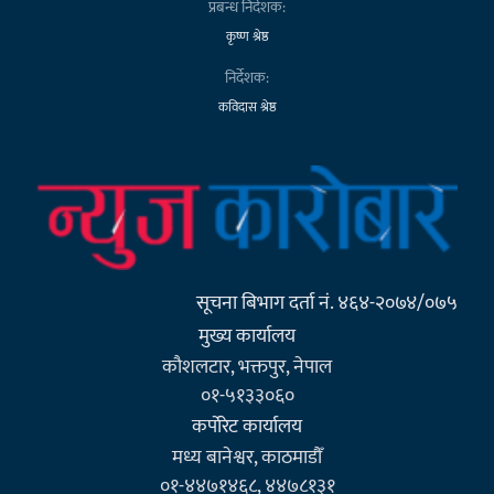
प्रबन्ध निर्देशक:
कृष्ण श्रेष्ठ
निर्देशक:
कविदास श्रेष्ठ
सूचना बिभाग दर्ता नं. ४६४-२०७४/०७५
मुख्य कार्यालय
कौशलटार, भक्तपुर, नेपाल
०१-५१३३०६०
कर्पाेरेट कार्यालय
मध्य बानेश्वर, काठमाडौँ
०१-४४७१४६८, ४४७८१३१