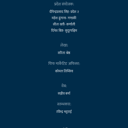
प्रदेश संयोजक:
दीपेन्द्रप्रसाद सिंह- प्रदेश २
महेश ढुंगाना- गण्डकी
सीता वली- कर्णाली
दिनेश बिष्ट- सुदूरपश्चिम
लेखा:
सरिता श्रेष्ठ
चिफ मार्केटिङ अफिसर:
कोमल तिम्सिना
वेब:
सञ्जीव बर्मा
स्तम्भकार:
रविन्द्र भट्टराई