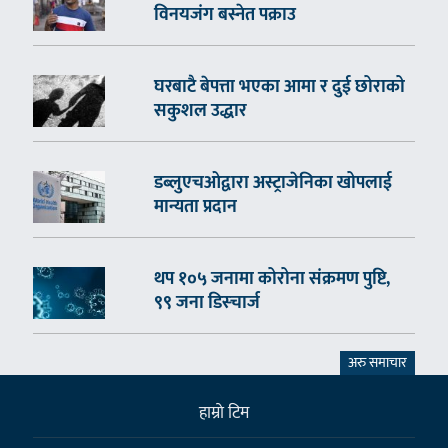
विनयजंग बस्नेत पक्राउ
घरबाटै बेपत्ता भएका आमा र दुई छोराको
सकुशल उद्धार
डब्लुएचओद्वारा अस्ट्राजेनिका खोपलाई
मान्यता प्रदान
थप १०५ जनामा कोरोना संक्रमण पुष्टि,
९९ जना डिस्चार्ज
अरु समाचार
हाम्राे टिम