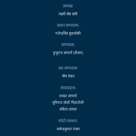
अध्यक्ष:
लक्ष्मी श्रेष्ठ खत्री
प्रधान सम्पादक:
गजेन्द्रसिंह बुढाथोकी
सम्पादक:
डुन्डुराज आचार्य (डीआर)
सह-सम्पादक:
भीम देवान
संवाददाता:
शाश्वत आचार्य
भूमिराज जोशी 'पिठातोली'
बबिता तामाङ
फोटो पत्रकार:
कबेन्द्रकुमार रावल