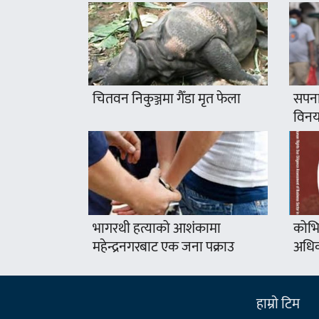
चितवन निकुञ्जमा गैँडा मृत फेला
सपना
विनयज
भागरथी हत्याको आशंकामा
कोभि
महेन्द्रनगरबाट एक जना पक्राउ
अधिक
हाम्राे टिम