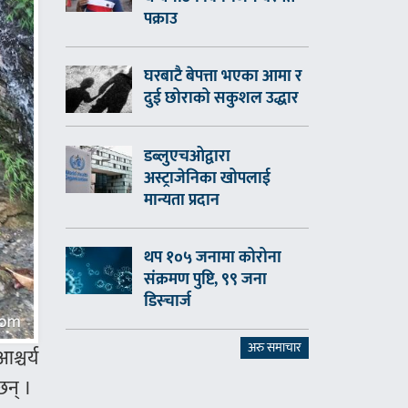
पक्राउ
घरबाटै बेपत्ता भएका आमा र
दुई छोराको सकुशल उद्धार
डब्लुएचओद्वारा
अस्ट्राजेनिका खोपलाई
मान्यता प्रदान
थप १०५ जनामा कोरोना
संक्रमण पुष्टि, ९९ जना
डिस्चार्ज
अरु समाचार
श्चर्य
छन् ।