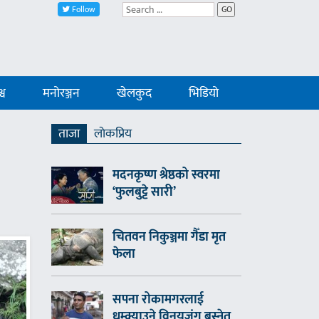
Follow
GO
्व
मनोरञ्जन
खेलकुद
भिडियो
ताजा
लाेकप्रिय
मदनकृष्ण श्रेष्ठको स्वरमा
‘फुलबुट्टे सारी’
चितवन निकुञ्जमा गैँडा मृत
फेला
सपना रोकामगरलाई
धम्क्याउने विनयजंग बस्नेत