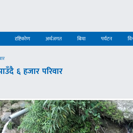
दृष्टिकोण
अर्थजगत
बिमा
पर्यटन
विश
वार
ाउँदै ६ हजार परिवार