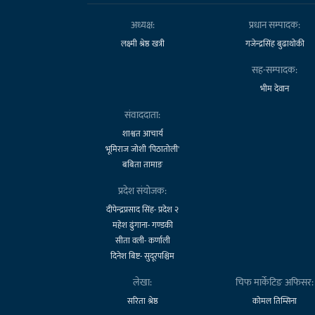
अध्यक्ष:
प्रधान सम्पादक:
लक्ष्मी श्रेष्ठ खत्री
गजेन्द्रसिंह बुढाथोकी
सह-सम्पादक:
भीम देवान
संवाददाता:
शाश्वत आचार्य
भूमिराज जोशी 'पिठातोली'
बबिता तामाङ
प्रदेश संयोजक:
दीपेन्द्रप्रसाद सिंह- प्रदेश २
महेश ढुंगाना- गण्डकी
सीता वली- कर्णाली
दिनेश बिष्ट- सुदूरपश्चिम
लेखा:
चिफ मार्केटिङ अफिसर:
सरिता श्रेष्ठ
कोमल तिम्सिना