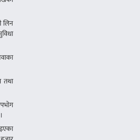
नी लिन
ुविधा
सेवाका
ान तथा
 उपभोग
्।
ाइएका
६ हजार