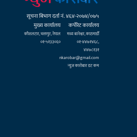
सूचना बिभाग दर्ता नं. ४६४-२०७४/०७५
मुख्य कार्यालय
कर्पाेरेट कार्यालय
कौशलटार, भक्तपुर, नेपाल
मध्य बानेश्वर, काठमाडौँ
०१-५१३३०६०
०१-४४७१४६८,
४४७८१३१
nkarobar@gmail.com
न्युज कारोबार डट कम