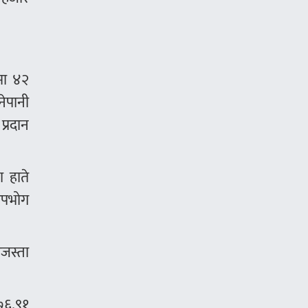
मा ४२
ेपानी
्रदान
 हाते
उपभोग
जस्ता
 ७६.९१