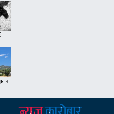
ई
्चालन,