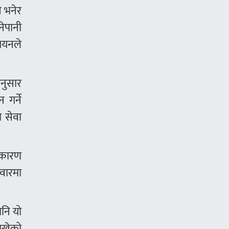
े भनेर
ेपानी
्ययनले
अनुसार
गर्ने
ा सेवा
 कारण
िवारमा
पनि यो
राखेको