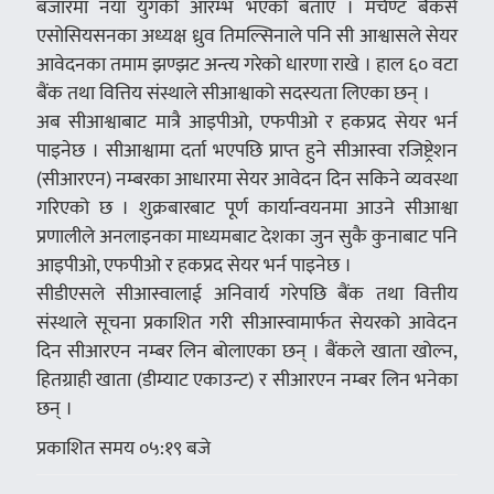
बजारमा नयाँ युगको आरम्भ भएको बताए । मर्चेण्ट बैंकर्स
एसोसियसनका अध्यक्ष ध्रुव तिमल्सिनाले पनि सी आश्वासले सेयर
आवेदनका तमाम झण्झट अन्त्य गरेको धारणा राखे । हाल ६० वटा
बैंक तथा वित्तिय संस्थाले सीआश्वाको सदस्यता लिएका छन् ।
अब सीआश्वाबाट मात्रै आइपीओ, एफपीओ र हकप्रद सेयर भर्न
पाइनेछ । सीआश्वामा दर्ता भएपछि प्राप्त हुने सीआस्वा रजिष्ट्रेशन
(सीआरएन) नम्बरका आधारमा सेयर आवेदन दिन सकिने व्यवस्था
गरिएको छ । शुक्रबारबाट पूर्ण कार्यान्वयनमा आउने सीआश्वा
प्रणालीले अनलाइनका माध्यमबाट देशका जुन सुकै कुनाबाट पनि
आइपीओ, एफपीओ र हकप्रद सेयर भर्न पाइनेछ ।
सीडीएसले सीआस्वालाई अनिवार्य गरेपछि बैंक तथा वित्तीय
संस्थाले सूचना प्रकाशित गरी सीआस्वामार्फत सेयरको आवेदन
दिन सीआरएन नम्बर लिन बोलाएका छन् । बैंकले खाता खोल्न,
हितग्राही खाता (डीम्याट एकाउन्ट) र सीआरएन नम्बर लिन भनेका
छन् ।
प्रकाशित समय ०५:१९ बजे