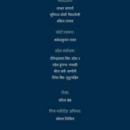
संवाददाता:
शाश्वत आचार्य
भूमिराज जोशी 'पिठातोली'
बबिता तामाङ
फोटो पत्रकार:
कबेन्द्रकुमार रावल
प्रदेश संयोजक:
दीपेन्द्रप्रसाद सिंह- प्रदेश २
महेश ढुंगाना- गण्डकी
सीता वली- कर्णाली
दिनेश बिष्ट- सुदूरपश्चिम
लेखा:
सरिता श्रेष्ठ
चिफ मार्केटिङ अफिसर:
कोमल तिम्सिना