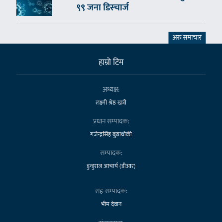
९९ जना डिस्चार्ज
अरु समाचार
हाम्राे टिम
अध्यक्ष:
लक्ष्मी श्रेष्ठ खत्री
प्रधान सम्पादक:
गजेन्द्रसिंह बुढाथोकी
सम्पादक:
डुन्डुराज आचार्य (डीआर)
सह-सम्पादक:
भीम देवान