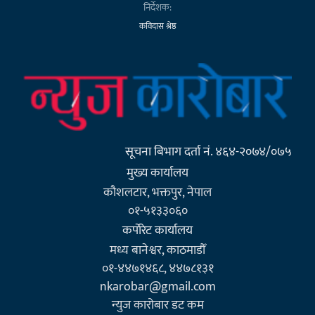
निर्देशक:
कविदास श्रेष्ठ
सूचना बिभाग दर्ता नं. ४६४-२०७४/०७५
मुख्य कार्यालय
कौशलटार, भक्तपुर, नेपाल
०१-५१३३०६०
कर्पाेरेट कार्यालय
मध्य बानेश्वर, काठमाडौँ
०१-४४७१४६८, ४४७८१३१
nkarobar@gmail.com
न्युज कारोबार डट कम