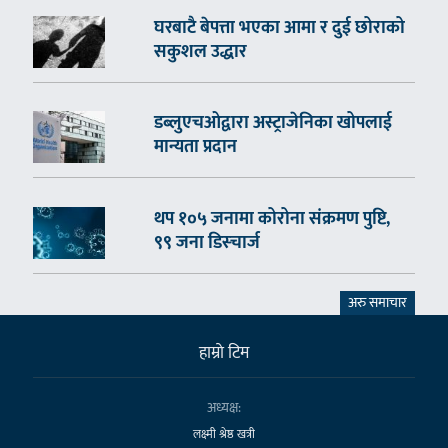
घरबाटै बेपत्ता भएका आमा र दुई छोराको
सकुशल उद्धार
डब्लुएचओद्वारा अस्ट्राजेनिका खोपलाई
मान्यता प्रदान
थप १०५ जनामा कोरोना संक्रमण पुष्टि,
९९ जना डिस्चार्ज
अरु समाचार
हाम्राे टिम
अध्यक्ष:
लक्ष्मी श्रेष्ठ खत्री