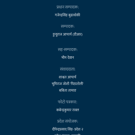
प्रधान सम्पादक:
गजेन्द्रसिंह बुढाथोकी
सम्पादक:
डुन्डुराज आचार्य (डीआर)
सह-सम्पादक:
भीम देवान
संवाददाता:
शाश्वत आचार्य
भूमिराज जोशी 'पिठातोली'
बबिता तामाङ
फोटो पत्रकार:
कबेन्द्रकुमार रावल
प्रदेश संयोजक:
दीपेन्द्रप्रसाद सिंह- प्रदेश २