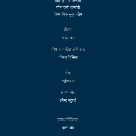
महेश ढुंगाना- गण्डकी
सीता वली- कर्णाली
दिनेश बिष्ट- सुदूरपश्चिम
लेखा:
सरिता श्रेष्ठ
चिफ मार्केटिङ अफिसर:
कोमल तिम्सिना
वेब:
सञ्जीव बर्मा
स्तम्भकार:
रविन्द्र भट्टराई
प्रबन्ध निर्देशक:
कृष्ण श्रेष्ठ