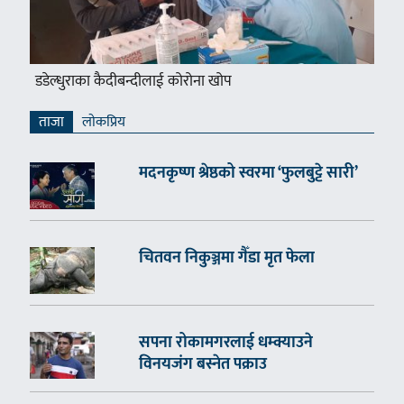
डडेल्धुराका कैदीबन्दीलाई कोरोना खोप
ताजा
लाेकप्रिय
मदनकृष्ण श्रेष्ठको स्वरमा ‘फुलबुट्टे सारी’
चितवन निकुञ्जमा गैँडा मृत फेला
सपना रोकामगरलाई धम्क्याउने
विनयजंग बस्नेत पक्राउ