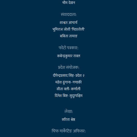
भीम देवान
संवाददाता:
शाश्वत आचार्य
भूमिराज जोशी 'पिठातोली'
बबिता तामाङ
फोटो पत्रकार:
कबेन्द्रकुमार रावल
प्रदेश संयोजक:
दीपेन्द्रप्रसाद सिंह- प्रदेश २
महेश ढुंगाना- गण्डकी
सीता वली- कर्णाली
दिनेश बिष्ट- सुदूरपश्चिम
लेखा:
सरिता श्रेष्ठ
चिफ मार्केटिङ अफिसर: