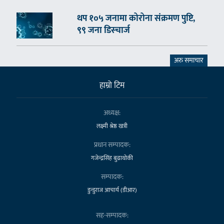
थप १०५ जनामा कोरोना संक्रमण पुष्टि,
९९ जना डिस्चार्ज
अरु समाचार
हाम्राे टिम
अध्यक्ष:
लक्ष्मी श्रेष्ठ खत्री
प्रधान सम्पादक:
गजेन्द्रसिंह बुढाथोकी
सम्पादक:
डुन्डुराज आचार्य (डीआर)
सह-सम्पादक: