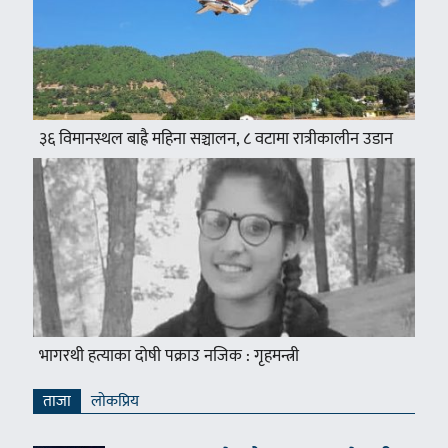
३६ विमानस्थल बाह्रै महिना सञ्चालन, ८ वटामा रात्रीकालीन उडान
भागरथी हत्याका दोषी पक्राउ नजिक : गृहमन्त्री
ताजा
लाेकप्रिय