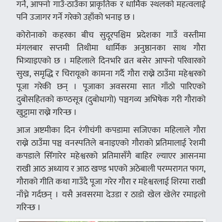
गर्ने, आफ्नो गाउँ-ठाउँका प्राकृतिक र धार्मिक स्थलको महत्वलाई
पनि उजागर गर्ने गरेको उहाँको भनाइ छ ।
कोरोनाको कहरका बीच सुदूरपश्चिम प्रदेशका गाउँ वस्तीमा
मंगलबार सप्तमी तिथीमा धार्मिक अनुष्ठानका साथ गौरा
भित्र्याइएको छ । महिलाले दिनभरि व्रत बसेर आफ्नो परिवारको
सुख, समृद्धि र चिरायूको कामना गर्दै गौरा राख्ने ठाउँमा महेश्वरको
पूजा गरेकी छन् । पूजाका अवसरमा सात गाँठो पारिएको
दुबोसहितको कण्ठसूत्र (दुबोधागो) पञ्चगव्य अभिषेक गरी गौराको
खुट्टामा राख्ने गरिन्छ ।
आज अष्टमीका दिन रंगीचंगी कपडामा सजिएका महिलाले गौरा
राख्ने ठाउँमा पञ्च वनस्पतिले बनाइएको गौराको प्रतिमालाई रेशमी
कपडाले सिँगारेर महेश्वरको प्रतिमासँगै बाहिर ल्याएर आसनमा
राखी आठ अध्याय र आठ खण्ड भएको अठेबाली परम्परागत फाग,
गौराको गीति कथा गाउँदै पूजा गरेर गौरा र महेश्वरलाई शिरमा राखी
नाँच्ने गर्दछन् । यसै अवसरमा देउडा र ठाडो खेल खेलेर रमाइलो
गरिन्छ ।