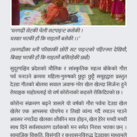
‘धनगढी सेटकी चेली सटपाइन्ट कसेकी ।
घरवार भएकी हौ कि माइतमै बसेकी ।।’
(धनगढीका धनी परिवारकी छोरी सट पाइन्टको पहिरनमा देखियौ,
बिवाह भएकी हौ कि माइतमै बसिरहेकी छ्यौ)
सुदूरपश्चिम प्रदेशको मौलिक र सांस्कृतिक महत्व बोकेको गौरा
पर्व मनाउने क्रममा महिला-पुरुषको छुट्टा छुट्टै समूहद्वारा प्रस्तुत
देउडा गीतको बोलमा सवाल जवाफ गरेर खेल खेल्दा सिर्जना हुने
रोमाञ्चक माहोललाई यो वर्ष कोरोनाको कहरले रोकिदिएको छ ।
कोरोना संक्रमण बढ्ने त्रासले यो वर्षको गौरा पर्वमा देउडा खेल
खेलेर एक आपसमा घोचपेच र तिखो व्यंग्य गर्दै रमाउन पाउने
अवसर नपाउँदा खेलका शौकीन मात्र होइन, खेल हेरेर मच्ची मच्ची
साथ दिने सर्वसाधारण दर्शकको मन समेत निराश भएका छन् ।
सामाजिक विकृति, विसंगति र कुशासनविरुद्ध देउडाका माध्यमले