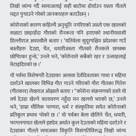
तिखो व्यंग्य गर्दै सामाजलाई सही बाटोमा डोर्याउन यस्ता गीतले
मद्दत पुर्‍याउने गरेको जानकारहरु बताउँछन् ।
कोरोनाको कारण कहिल्यै अनुभूति नगरिएको जस्तो एक खालको
सन्नाटा छाइरहँदा गौराको रौनकता पनि हराएको स्थानीयवासी
डिल्लीराज अवस्थीले बताए । ‘यतिवेला सुदूरपश्चिम प्रदेशका गाउँ
बस्तीहरु देउडा, चैत, धमारीजस्ता गीतको रौनकले छपक्क
छोपिएका हुन्थे,’ उनले भने, ‘कोरोनाले सबैको रहर र उत्साहलाई
मेटाइदिएको छ ।’
यो पर्वमा विशेषगरी देउडाका अलावा देवीदेवताका गाथा र महिमा
दर्शाउने खालका विभिन्न गीत गाउने गरिएको गौरा गीतका गितेरु
(गीतकार) लेखराज ओझाले बताए । ‘‘कोरोना संक्रमणको डरले यो
वर्ष देउडा खेल्ने वातावरण नहुँदा मन खल्लो भएको छ,’ उनले
भने, ‘हाम्रा मौलिक परम्परा, धर्म र संस्कृतिमा समेत कोरोनाको
प्रतिकूल प्रभाव परेको छ ।’ यो पर्वका बेला खेलिने चैत, धमारी,
फागलगायत खेलले इष्टदेव अर्थात कूल देउताको महिमा दर्शाउने र
देउडाका गीतले समाजका विकृति विसंगतिविरुद्ध तिखो व्यंग्य