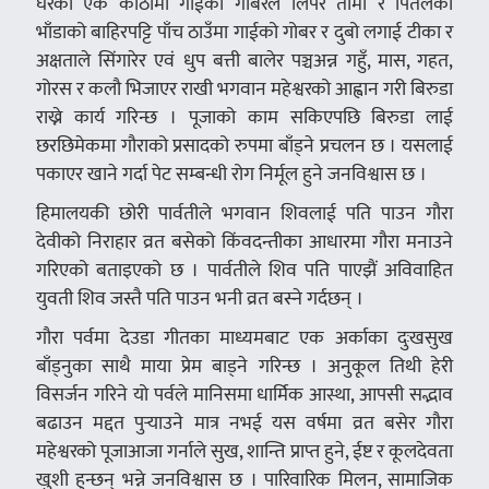
घरको एक कोठामा गाईको गोबरले लिपेर तामा र पितलका
भाँडाको बाहिरपट्टि पाँच ठाउँमा गाईको गोबर र दुबो लगाई टीका र
अक्षताले सिंगारेर एवं धुप बत्ती बालेर पञ्चअन्न गहुँ, मास, गहत,
गोरस र कलौ भिजाएर राखी भगवान महेश्वरको आह्वान गरी बिरुडा
राख्ने कार्य गरिन्छ । पूजाको काम सकिएपछि बिरुडा लाई
छरछिमेकमा गौराको प्रसादको रुपमा बाँड्ने प्रचलन छ । यसलाई
पकाएर खाने गर्दा पेट सम्बन्धी रोग निर्मूल हुने जनविश्वास छ ।
हिमालयकी छोरी पार्वतीले भगवान शिवलाई पति पाउन गौरा
देवीको निराहार व्रत बसेको किंवदन्तीका आधारमा गौरा मनाउने
गरिएको बताइएको छ । पार्वतीले शिव पति पाएझैं अविवाहित
युवती शिव जस्तै पति पाउन भनी व्रत बस्ने गर्दछन् ।
गौरा पर्वमा देउडा गीतका माध्यमबाट एक अर्काका दुःखसुख
बाँड्नुका साथै माया प्रेम बाड्ने गरिन्छ । अनुकूल तिथी हेरी
विसर्जन गरिने यो पर्वले मानिसमा धार्मिक आस्था, आपसी सद्भाव
बढाउन मद्दत पुर्‍याउने मात्र नभई यस वर्षमा व्रत बसेर गौरा
महेश्वरको पूजाआजा गर्नाले सुख, शान्ति प्राप्त हुने, ईष्ट र कूलदेवता
खुशी हुन्छन् भन्ने जनविश्वास छ । पारिवारिक मिलन, सामाजिक