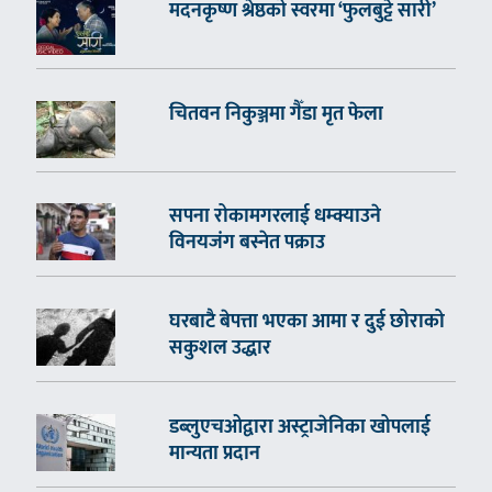
मदनकृष्ण श्रेष्ठको स्वरमा ‘फुलबुट्टे सारी’
चितवन निकुञ्जमा गैँडा मृत फेला
सपना रोकामगरलाई धम्क्याउने
विनयजंग बस्नेत पक्राउ
घरबाटै बेपत्ता भएका आमा र दुई छोराको
सकुशल उद्धार
डब्लुएचओद्वारा अस्ट्राजेनिका खोपलाई
मान्यता प्रदान