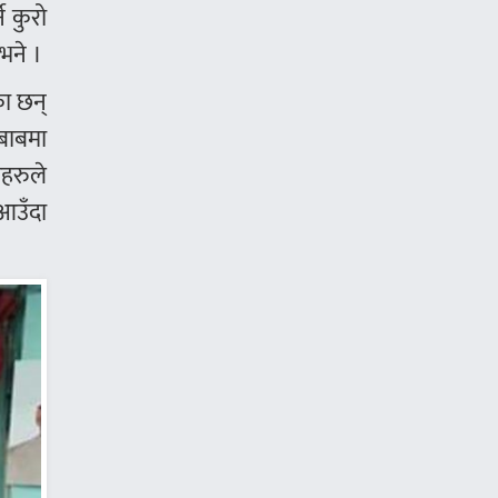
े कुरो
 भने ।
का छन्
बाबमा
ीहरुले
‘आउँदा