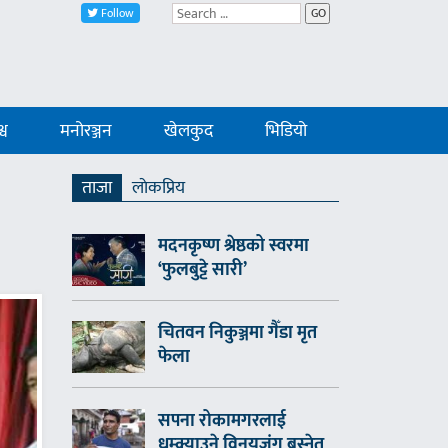
Follow
GO
्व
मनोरञ्जन
खेलकुद
भिडियो
ताजा
लाेकप्रिय
मदनकृष्ण श्रेष्ठको स्वरमा
‘फुलबुट्टे सारी’
चितवन निकुञ्जमा गैँडा मृत
फेला
सपना रोकामगरलाई
धम्क्याउने विनयजंग बस्नेत