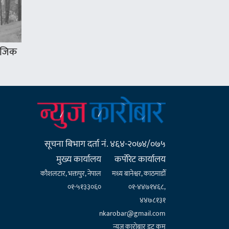
 नजिक
सूचना बिभाग दर्ता नं. ४६४-२०७४/०७५
मुख्य कार्यालय
कर्पाेरेट कार्यालय
कौशलटार, भक्तपुर, नेपाल
मध्य बानेश्वर, काठमाडौँ
०१-५१३३०६०
०१-४४७१४६८,
४४७८१३१
nkarobar@gmail.com
न्युज कारोबार डट कम