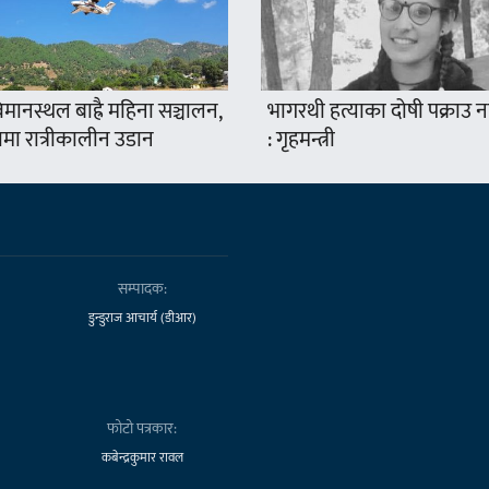
मानस्थल बाह्रै महिना सञ्चालन,
भागरथी हत्याका दोषी पक्राउ
ामा रात्रीकालीन उडान
: गृहमन्त्री
सम्पादक:
डुन्डुराज आचार्य (डीआर)
फोटो पत्रकार:
कबेन्द्रकुमार रावल