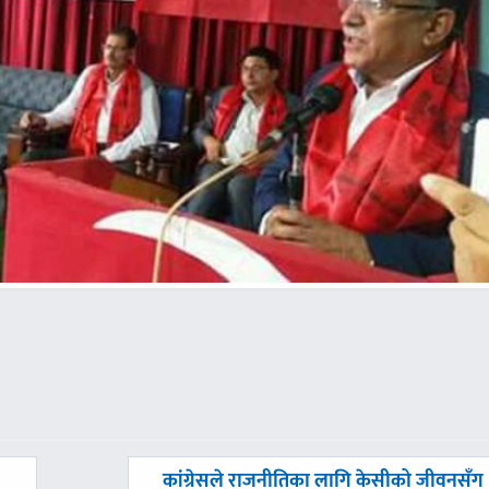
अघिल्लाे
कांग्रेसले राजनीतिका लागि केसीको जीवनसँग