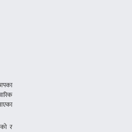
ेछापका
िवारिक
ुमाएका
गएको र