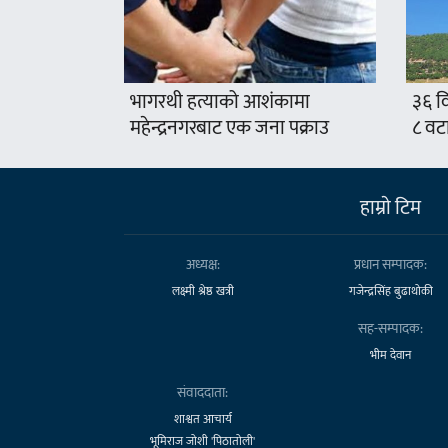
भागरथी हत्याको आशंकामा
३६ वि
महेन्द्रनगरबाट एक जना पक्राउ
८ वट
हाम्राे टिम
अध्यक्ष:
प्रधान सम्पादक:
लक्ष्मी श्रेष्ठ खत्री
गजेन्द्रसिंह बुढाथोकी
सह-सम्पादक:
भीम देवान
संवाददाता:
शाश्वत आचार्य
भूमिराज जोशी 'पिठातोली'