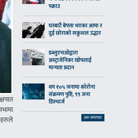
पक्राउ
घरबाटै बेपत्ता भएका आमा र
दुई छोराको सकुशल उद्धार
डब्लुएचओद्वारा
अस्ट्राजेनिका खोपलाई
मान्यता प्रदान
थप १०५ जनामा कोरोना
संक्रमण पुष्टि, ९९ जना
क्षपात
डिस्चार्ज
सभामा
अरु समाचार
ाहरुले