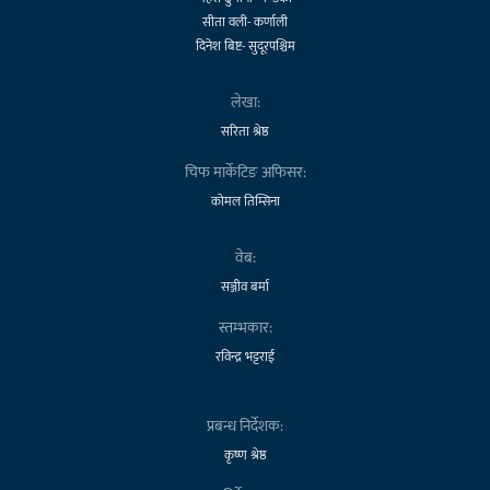
सीता वली- कर्णाली
दिनेश बिष्ट- सुदूरपश्चिम
लेखा:
सरिता श्रेष्ठ
चिफ मार्केटिङ अफिसर:
कोमल तिम्सिना
वेब:
सञ्जीव बर्मा
स्तम्भकार:
रविन्द्र भट्टराई
प्रबन्ध निर्देशक:
कृष्ण श्रेष्ठ