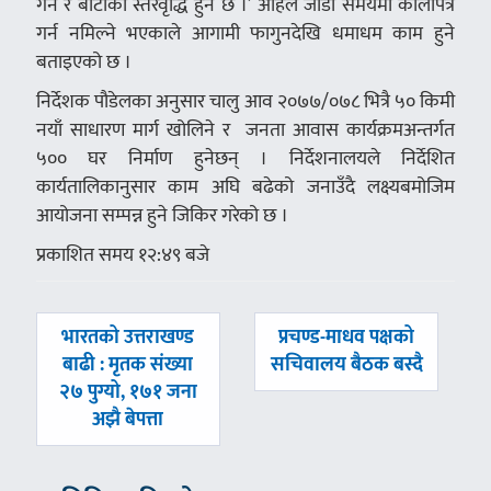
गर्ने र बाटोको स्तरवृद्धि हुने छ ।’ अहिले जाडो समयमा कालोपत्रे
गर्न नमिल्ने भएकाले आगामी फागुनदेखि धमाधम काम हुने
बताइएको छ ।
निर्देशक पौडेलका अनुसार चालु आव २०७७/०७८ भित्रै ५० किमी
नयाँ साधारण मार्ग खोलिने र जनता आवास कार्यक्रमअन्तर्गत
५०० घर निर्माण हुनेछन् । निर्देशनालयले निर्देशित
कार्यतालिकानुसार काम अघि बढेको जनाउँदै लक्ष्यबमोजिम
आयोजना सम्पन्न हुने जिकिर गरेको छ ।
प्रकाशित समय १२:४९ बजे
पछिल्लाे
अघिल्लाे
भारतको उत्तराखण्ड
प्रचण्ड-माधव पक्षको
-
-
बाढी : मृतक संख्या
सचिवालय बैठक बस्दै
२७ पुग्यो, १७१ जना
अझै बेपत्ता