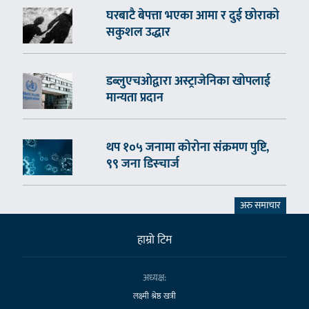
घरबाटै बेपत्ता भएका आमा र दुई छोराको
सकुशल उद्धार
डब्लुएचओद्वारा अस्ट्राजेनिका खोपलाई
मान्यता प्रदान
थप १०५ जनामा कोरोना संक्रमण पुष्टि,
९९ जना डिस्चार्ज
अरु समाचार
हाम्राे टिम
अध्यक्ष:
लक्ष्मी श्रेष्ठ खत्री