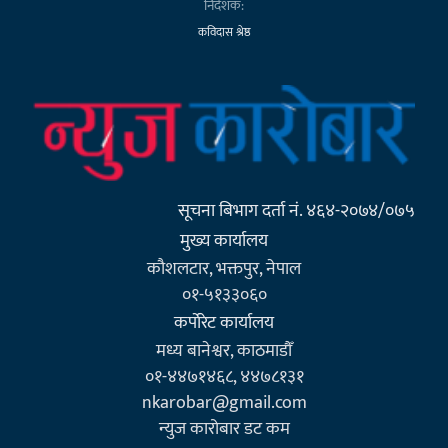
निर्देशक:
कविदास श्रेष्ठ
सूचना बिभाग दर्ता नं. ४६४-२०७४/०७५
मुख्य कार्यालय
कौशलटार, भक्तपुर, नेपाल
०१-५१३३०६०
कर्पाेरेट कार्यालय
मध्य बानेश्वर, काठमाडौँ
०१-४४७१४६८, ४४७८१३१
nkarobar@gmail.com
न्युज कारोबार डट कम