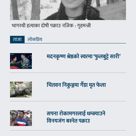
भागरथी हत्याका दोषी पक्राउ नजिक : गृहमन्त्री
ताजा
लाेकप्रिय
मदनकृष्ण श्रेष्ठको स्वरमा ‘फुलबुट्टे सारी’
चितवन निकुञ्जमा गैँडा मृत फेला
सपना रोकामगरलाई धम्क्याउने
विनयजंग बस्नेत पक्राउ