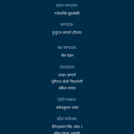
प्रधान सम्पादक:
गजेन्द्रसिंह बुढाथोकी
सम्पादक:
डुन्डुराज आचार्य (डीआर)
सह-सम्पादक:
भीम देवान
संवाददाता:
शाश्वत आचार्य
भूमिराज जोशी 'पिठातोली'
बबिता तामाङ
फोटो पत्रकार:
कबेन्द्रकुमार रावल
प्रदेश संयोजक:
दीपेन्द्रप्रसाद सिंह- प्रदेश २
महेश ढुंगाना- गण्डकी