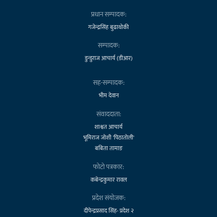
प्रधान सम्पादक:
गजेन्द्रसिंह बुढाथोकी
सम्पादक:
डुन्डुराज आचार्य (डीआर)
सह-सम्पादक:
भीम देवान
संवाददाता:
शाश्वत आचार्य
भूमिराज जोशी 'पिठातोली'
बबिता तामाङ
फोटो पत्रकार:
कबेन्द्रकुमार रावल
प्रदेश संयोजक:
दीपेन्द्रप्रसाद सिंह- प्रदेश २