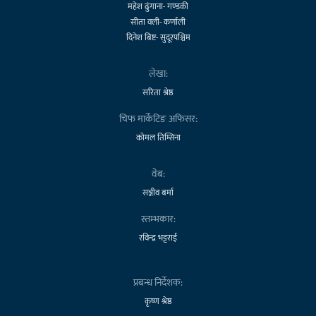
महेश ढुंगाना- गण्डकी
सीता वली- कर्णाली
दिनेश बिष्ट- सुदूरपश्चिम
लेखा:
सरिता श्रेष्ठ
चिफ मार्केटिङ अफिसर:
कोमल तिम्सिना
वेब:
सञ्जीव बर्मा
स्तम्भकार:
रविन्द्र भट्टराई
प्रबन्ध निर्देशक:
कृष्ण श्रेष्ठ