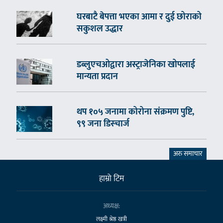
घरबाटै बेपत्ता भएका आमा र दुई छोराको
सकुशल उद्धार
डब्लुएचओद्वारा अस्ट्राजेनिका खोपलाई
मान्यता प्रदान
थप १०५ जनामा कोरोना संक्रमण पुष्टि,
९९ जना डिस्चार्ज
अरु समाचार
हाम्राे टिम
अध्यक्ष:
लक्ष्मी श्रेष्ठ खत्री