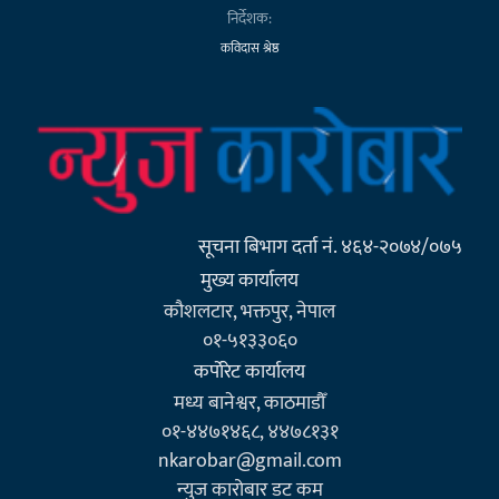
निर्देशक:
कविदास श्रेष्ठ
सूचना बिभाग दर्ता नं. ४६४-२०७४/०७५
मुख्य कार्यालय
कौशलटार, भक्तपुर, नेपाल
०१-५१३३०६०
कर्पाेरेट कार्यालय
मध्य बानेश्वर, काठमाडौँ
०१-४४७१४६८, ४४७८१३१
nkarobar@gmail.com
न्युज कारोबार डट कम