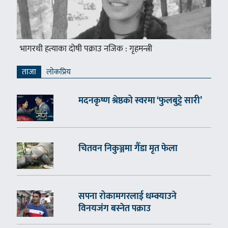
भागरथी हत्याका दोषी पक्राउ नजिक : गृहमन्त्री
ताजा
लाेकप्रिय
मदनकृष्ण श्रेष्ठको स्वरमा ‘फुलबुट्टे सारी’
चितवन निकुञ्जमा गैँडा मृत फेला
सपना रोकामगरलाई धम्क्याउने
विनयजंग बस्नेत पक्राउ