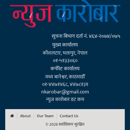
सूचना बिभाग दर्ता नं. ४६४-२०७४/०७५
मुख्य कार्यालय
कौशलटार, भक्तपुर, नेपाल
०१-५१३३०६०
कर्पाेरेट कार्यालय
मध्य बानेश्वर, काठमाडौँ
०१-४४७१४६८, ४४७८१३१
nkarobar@gmail.com
न्युज कारोबार डट कम
About
Our Team
Contact Us
© 2026 सर्वाधिकार सुरक्षित