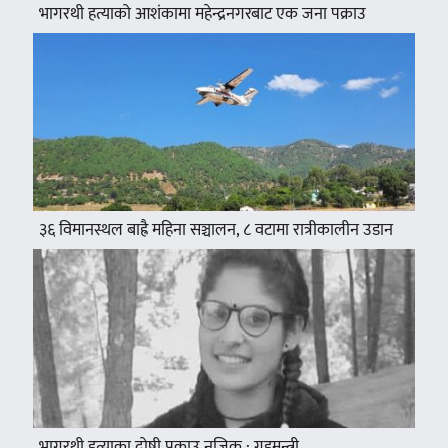
भागरथी हत्याको आशंकामा महेन्द्रनगरबाट एक जना पक्राउ
३६ विमानस्थल बाह्रै महिना सञ्चालन, ८ वटामा रात्रीकालीन उडान
भागरथी हत्याका दोषी पक्राउ नजिक : गृहमन्त्री