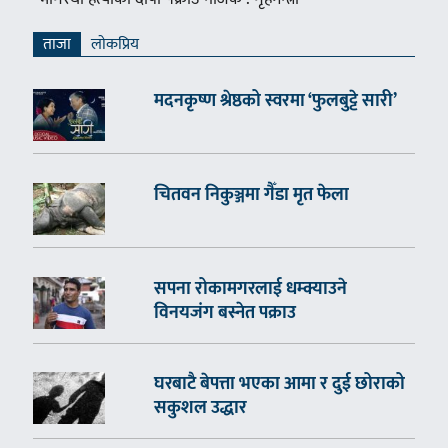
ताजा
लाेकप्रिय
मदनकृष्ण श्रेष्ठको स्वरमा ‘फुलबुट्टे सारी’
चितवन निकुञ्जमा गैँडा मृत फेला
सपना रोकामगरलाई धम्क्याउने
विनयजंग बस्नेत पक्राउ
घरबाटै बेपत्ता भएका आमा र दुई छोराको
सकुशल उद्धार