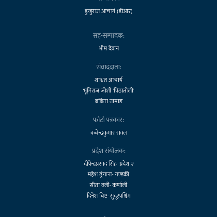
डुन्डुराज आचार्य (डीआर)
सह-सम्पादक:
भीम देवान
संवाददाता:
शाश्वत आचार्य
भूमिराज जोशी 'पिठातोली'
बबिता तामाङ
फोटो पत्रकार:
कबेन्द्रकुमार रावल
प्रदेश संयोजक:
दीपेन्द्रप्रसाद सिंह- प्रदेश २
महेश ढुंगाना- गण्डकी
सीता वली- कर्णाली
दिनेश बिष्ट- सुदूरपश्चिम