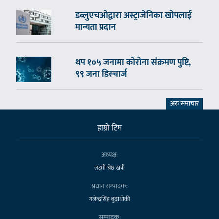
डब्लुएचओद्वारा अस्ट्राजेनिका खोपलाई
मान्यता प्रदान
थप १०५ जनामा कोरोना संक्रमण पुष्टि,
९९ जना डिस्चार्ज
अरु समाचार
हाम्राे टिम
अध्यक्ष:
लक्ष्मी श्रेष्ठ खत्री
प्रधान सम्पादक:
गजेन्द्रसिंह बुढाथोकी
सम्पादक: