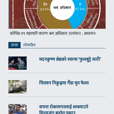
कोभिड-१९ महामारी कारण श्रम अधिकार उल्लंघन : अध्ययन
ताजा
लाेकप्रिय
मदनकृष्ण श्रेष्ठको स्वरमा ‘फुलबुट्टे सारी’
चितवन निकुञ्जमा गैँडा मृत फेला
सपना रोकामगरलाई धम्क्याउने
विनयजंग बस्नेत पक्राउ