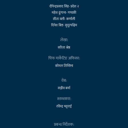
दीपेन्द्रप्रसाद सिंह- प्रदेश २
महेश ढुंगाना- गण्डकी
सीता वली- कर्णाली
दिनेश बिष्ट- सुदूरपश्चिम
लेखा:
सरिता श्रेष्ठ
चिफ मार्केटिङ अफिसर:
कोमल तिम्सिना
वेब:
सञ्जीव बर्मा
स्तम्भकार:
रविन्द्र भट्टराई
प्रबन्ध निर्देशक: