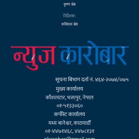
कृष्ण श्रेष्ठ
निर्देशक:
कविदास श्रेष्ठ
सूचना बिभाग दर्ता नं. ४६४-२०७४/०७५
मुख्य कार्यालय
कौशलटार, भक्तपुर, नेपाल
०१-५१३३०६०
कर्पाेरेट कार्यालय
मध्य बानेश्वर, काठमाडौँ
०१-४४७१४६८, ४४७८१३१