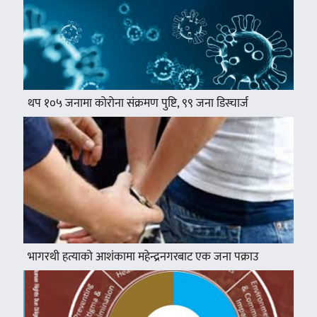
थप १०५ जनामा कोरोना संक्रमण पुष्टि, ९९ जना डिस्चार्ज
भागरथी हत्याको आशंकामा महेन्द्रनगरबाट एक जना पक्राउ