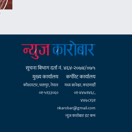
म
सूचना बिभाग दर्ता नं. ४६४-२०७४/०७५
मुख्य कार्यालय
कर्पाेरेट कार्यालय
कौशलटार, भक्तपुर, नेपाल
मध्य बानेश्वर, काठमाडौँ
०१-५१३३०६०
०१-४४७१४६८,
४४७८१३१
nkarobar@gmail.com
न्युज कारोबार डट कम