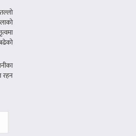
 तल्लो
खोलाको
ृत्वमा
बढेको
पानीका
जग रहन