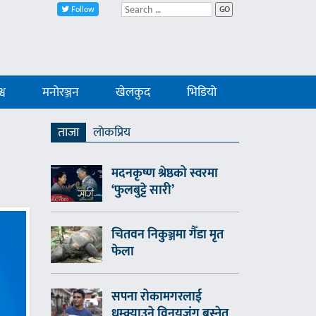
Follow
GO
्व
मनोरञ्जन
खेलकुद
भिडियो
ताजा
लाेकप्रिय
मदनकृष्ण श्रेष्ठको स्वरमा
‘फुलबुट्टे सारी’
चितवन निकुञ्जमा गैँडा मृत
फेला
सपना रोकामगरलाई
धम्क्याउने विनयजंग बस्नेत