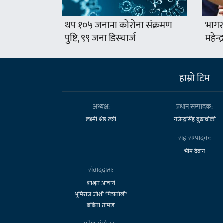
थप १०५ जनामा कोरोना संक्रमण
भागर
पुष्टि, ९९ जना डिस्चार्ज
महेन्
हाम्राे टिम
अध्यक्ष:
प्रधान सम्पादक:
लक्ष्मी श्रेष्ठ खत्री
गजेन्द्रसिंह बुढाथोकी
सह-सम्पादक:
भीम देवान
संवाददाता:
शाश्वत आचार्य
भूमिराज जोशी 'पिठातोली'
बबिता तामाङ