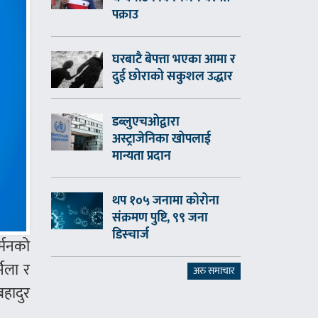
पक्राउ
घरबाटै बेपत्ता भएका आमा र
दुई छोराको सकुशल उद्धार
डब्लुएचओद्वारा
अस्ट्राजेनिका खोपलाई
मान्यता प्रदान
थप १०५ जनामा कोरोना
संक्रमण पुष्टि, ९९ जना
डिस्चार्ज
र्मनको
िला र
अरु समाचार
बहादुर