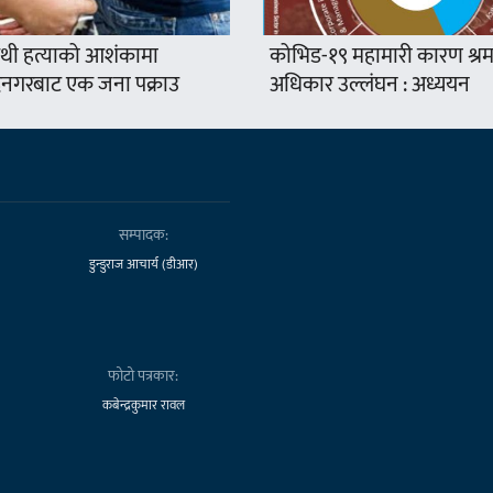
थी हत्याको आशंकामा
कोभिड-१९ महामारी कारण श्र
द्रनगरबाट एक जना पक्राउ
अधिकार उल्लंघन : अध्ययन
सम्पादक:
डुन्डुराज आचार्य (डीआर)
फोटो पत्रकार:
कबेन्द्रकुमार रावल