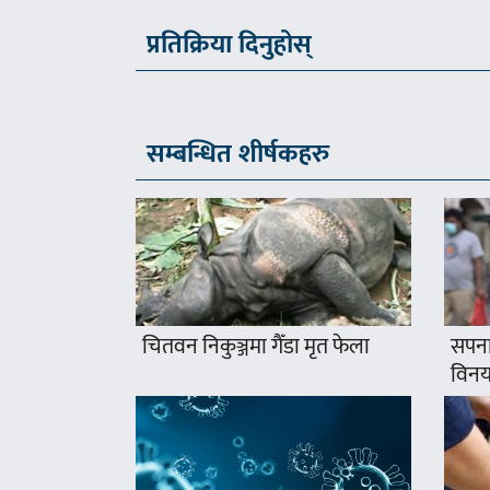
प्रतिक्रिया दिनुहोस्
सम्बन्धित शीर्षकहरु
चितवन निकुञ्जमा गैँडा मृत फेला
सपना
विनयज