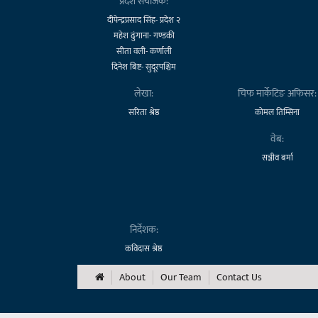
प्रदेश संयोजक:
दीपेन्द्रप्रसाद सिंह- प्रदेश २
महेश ढुंगाना- गण्डकी
सीता वली- कर्णाली
दिनेश बिष्ट- सुदूरपश्चिम
लेखा:
चिफ मार्केटिङ अफिसर:
सरिता श्रेष्ठ
कोमल तिम्सिना
वेब:
सञ्जीव बर्मा
निर्देशक:
कविदास श्रेष्ठ
About
Our Team
Contact Us