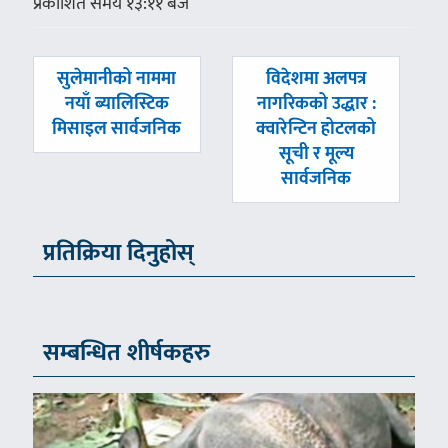
प्रकाशित समय १३:११ बजे
पछिल्लाे
अघिल्लाे
सुलेमानीको नाममा
विदेशमा अलपत्र
-
-
नयाँ ब्यालिस्टिक
नागरिकको उद्धार :
मिसाइल सार्वजनिक
क्वारेन्टिन होटलको
सूची र मूल्य
सार्वजनिक
प्रतिक्रिया दिनुहोस्
सम्बन्धित शीर्षकहरु