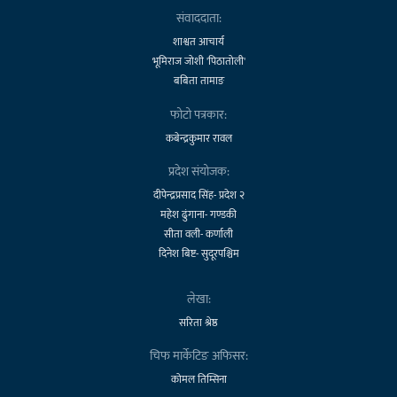
संवाददाता:
शाश्वत आचार्य
भूमिराज जोशी 'पिठातोली'
बबिता तामाङ
फोटो पत्रकार:
कबेन्द्रकुमार रावल
प्रदेश संयोजक:
दीपेन्द्रप्रसाद सिंह- प्रदेश २
महेश ढुंगाना- गण्डकी
सीता वली- कर्णाली
दिनेश बिष्ट- सुदूरपश्चिम
लेखा:
सरिता श्रेष्ठ
चिफ मार्केटिङ अफिसर:
कोमल तिम्सिना