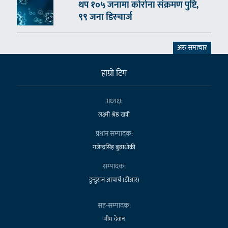
थप १०५ जनामा कोरोना संक्रमण पुष्टि,
९९ जना डिस्चार्ज
अरु समाचार
हाम्राे टिम
अध्यक्ष:
लक्ष्मी श्रेष्ठ खत्री
प्रधान सम्पादक:
गजेन्द्रसिंह बुढाथोकी
सम्पादक:
डुन्डुराज आचार्य (डीआर)
सह-सम्पादक:
भीम देवान