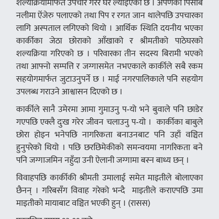
शल्यक्रियामार्फत उपचार गरेर घर ल्याइएको छ । अर्पणको पिसाब
नलीमा ऐंजेरु पलाएको तथा पिप र रगत जान थालेपछि उपचारका
लागि अस्पताल लगिएको थियो । आर्थिक स्थिति दयनीय भएका
कार्कीका जेठा छोराको आँखाको र श्रीमतीको पाठेघरको
शल्यक्रिया गरिएको छ । परिवारका तीन सदस्य बिरामी भएको
तथा आफ्नो सम्पत्ति र जग्गासमेत नभएकाले कार्कीले सबै रकम
सहयोगमार्फत जुटाउनुपर्ने छ । माई नगरपालिकाले पनि सहयोग
उपलब्ध गराउने आश्वासन दिएको छ ।
कार्कीले सानै उमेरमा आमा गुमाउनु प‑यो भने बुवाले पनि छाडेर
गएपछि एक्लै दुःख गरेर जीवन चलाउनु प‑यो । कार्कीका बाबुले
छोरा होइन भनेपछि नागरिकता बनाउनबाट पनि उहाँ वञ्चित
हुनुपरेको थियो । पछि छरछिमेकीको समन्वयमा नागरिकता बने
पनि जग्गाजमिन नहुँदा उनी ऐलानी जग्गामा बस्न बाध्य छन् ।
विवाहपछि कार्कीकी श्रीमती उमालाई समेत माइतीले बोलाएका
छैनन् । गरिबसँग विवाह गरेको भन्दै माइतीले कराएपछि उमा
माइतीको मायाबाट वञ्चित भएकी हुन् । (रासस)