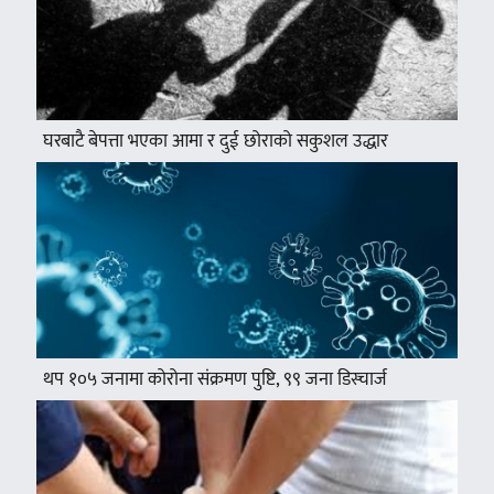
घरबाटै बेपत्ता भएका आमा र दुई छोराको सकुशल उद्धार
थप १०५ जनामा कोरोना संक्रमण पुष्टि, ९९ जना डिस्चार्ज