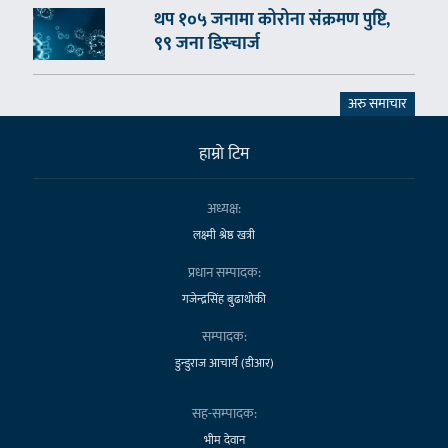
थप १०५ जनामा कोरोना संक्रमण पुष्टि,
९९ जना डिस्चार्ज
अरु समाचार
हाम्राे टिम
अध्यक्ष:
लक्ष्मी श्रेष्ठ खत्री
प्रधान सम्पादक:
गजेन्द्रसिंह बुढाथोकी
सम्पादक:
डुन्डुराज आचार्य (डीआर)
सह-सम्पादक:
भीम देवान