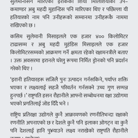
सुलेमानीसँगै मारिएका इराकका शिया मिलिशियाका उप–
कमाण्डर अबु महदी मुहान्डिस पनि मारिएका थिए र पछिल्ला यी
हतियारको नाम पनि उनीहरूको सम्मानमा उनीहरूकै नाममा
राखिएको छ ।
कसिम सुलेमानी मिसाइलले एक हजार ४०० किलोमिटर
टाढासम्म र अबु महदी मुहंडिस मिसाइलले एक हजार
किलोमिटरसम्मको आक्रमण गर्ने क्षमता रहेको रक्षामनत्रीले बताए
। उक्त अवसरमा इरानले घरेलु रूपमा निर्मित ड्रोनको पनि प्रदर्शन
गरेको थिए ।
‘इरानी हतियारहरू सजिलै पुनः उत्पादन गर्नसकिने, पर्याप्त शक्ति
भएका र लक्ष्यलाई सहजै परिवर्तन गर्नसक्ने उच्च गुण सम्पन्न
हुनपर्छ ।’ राष्ट्रपति हसन रौहानीले आफ्नो सम्बोधनमा रक्षा उद्योगमा
भएको प्रगतिलाई जोड दिँदै भने ।
राष्ट्रिय प्रतिरक्षा उद्योगले कुनै आक्रामणको रणनीतिभन्दा रक्षाको
रणनीति अपनाएको छ र देशले कुनै पनि इलाका ओगट्न वा कुनै
पनि देशलाई हानि पु¥याउने लक्ष्य नराखेको राष्ट्रपति रौहानीले