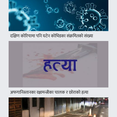
दक्षिण कोरियामा पनि घटेन कोभिडका संक्रमितको संख्या
अफगानिस्तानका रक्षामन्त्रीका चालक र छोराको हत्या