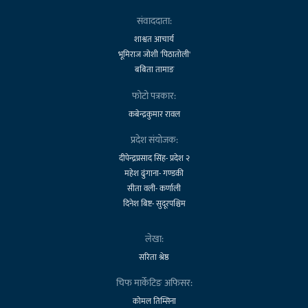
संवाददाता:
शाश्वत आचार्य
भूमिराज जोशी 'पिठातोली'
बबिता तामाङ
फोटो पत्रकार:
कबेन्द्रकुमार रावल
प्रदेश संयोजक:
दीपेन्द्रप्रसाद सिंह- प्रदेश २
महेश ढुंगाना- गण्डकी
सीता वली- कर्णाली
दिनेश बिष्ट- सुदूरपश्चिम
लेखा:
सरिता श्रेष्ठ
चिफ मार्केटिङ अफिसर:
कोमल तिम्सिना