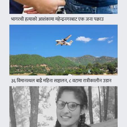
भागरथी हत्याको आशंकामा महेन्द्रनगरबाट एक जना पक्राउ
३६ विमानस्थल बाह्रै महिना सञ्चालन, ८ वटामा रात्रीकालीन उडान