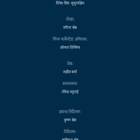
दिनेश बिष्ट- सुदूरपश्चिम
लेखा:
सरिता श्रेष्ठ
चिफ मार्केटिङ अफिसर:
कोमल तिम्सिना
वेब:
सञ्जीव बर्मा
स्तम्भकार:
रविन्द्र भट्टराई
प्रबन्ध निर्देशक:
कृष्ण श्रेष्ठ
निर्देशक:
कविदास श्रेष्ठ