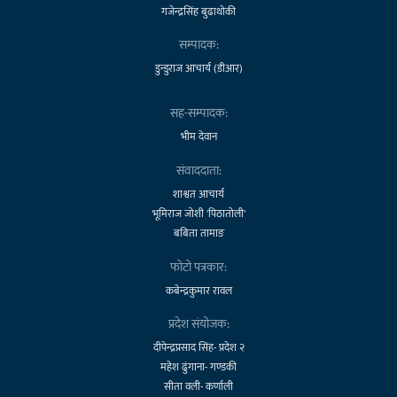
गजेन्द्रसिंह बुढाथोकी
सम्पादक:
डुन्डुराज आचार्य (डीआर)
सह-सम्पादक:
भीम देवान
संवाददाता:
शाश्वत आचार्य
भूमिराज जोशी 'पिठातोली'
बबिता तामाङ
फोटो पत्रकार:
कबेन्द्रकुमार रावल
प्रदेश संयोजक:
दीपेन्द्रप्रसाद सिंह- प्रदेश २
महेश ढुंगाना- गण्डकी
सीता वली- कर्णाली