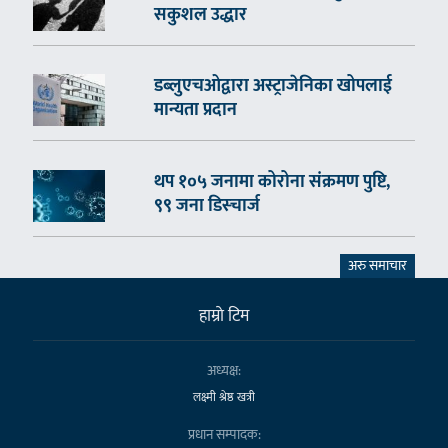
सकुशल उद्धार
डब्लुएचओद्वारा अस्ट्राजेनिका खोपलाई
मान्यता प्रदान
थप १०५ जनामा कोरोना संक्रमण पुष्टि,
९९ जना डिस्चार्ज
अरु समाचार
हाम्राे टिम
अध्यक्ष:
लक्ष्मी श्रेष्ठ खत्री
प्रधान सम्पादक: