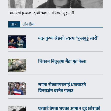
भागरथी हत्याका दोषी पक्राउ नजिक : गृहमन्त्री
ताजा
लाेकप्रिय
मदनकृष्ण श्रेष्ठको स्वरमा ‘फुलबुट्टे सारी’
चितवन निकुञ्जमा गैँडा मृत फेला
सपना रोकामगरलाई धम्क्याउने
विनयजंग बस्नेत पक्राउ
घरबाटै बेपत्ता भएका आमा र दुई छोराको