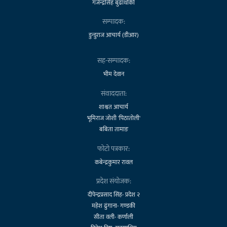
गजेन्द्रसिंह बुढाथोकी
सम्पादक:
डुन्डुराज आचार्य (डीआर)
सह-सम्पादक:
भीम देवान
संवाददाता:
शाश्वत आचार्य
भूमिराज जोशी 'पिठातोली'
बबिता तामाङ
फोटो पत्रकार:
कबेन्द्रकुमार रावल
प्रदेश संयोजक:
दीपेन्द्रप्रसाद सिंह- प्रदेश २
महेश ढुंगाना- गण्डकी
सीता वली- कर्णाली