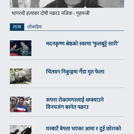
भागरथी हत्याका दोषी पक्राउ नजिक : गृहमन्त्री
ताजा
लाेकप्रिय
मदनकृष्ण श्रेष्ठको स्वरमा ‘फुलबुट्टे सारी’
चितवन निकुञ्जमा गैँडा मृत फेला
सपना रोकामगरलाई धम्क्याउने
विनयजंग बस्नेत पक्राउ
घरबाटै बेपत्ता भएका आमा र दुई छोराको