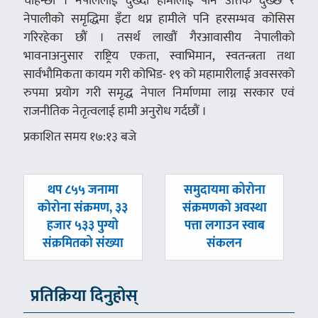
चाहन्छौं । नेपाललाई दुख्दा हामीलाई पनि उत्तिकै दुख्छ र
नेपालीको समृद्धिमा इँटा थप्न हामीले पनि हरसम्भव कोसिस
गरिरहेका छौं । तसर्थ लाखौं गैरआवासीय नेपालीको
भावनाअनुसार राष्ट्रिय एकता, स्वाभिमान, स्वतन्त्रता तथा
सार्वभौमिकता कायम गरी कोभिड- १९ को महामारीलाई अवसरको
रुपमा प्रयोग गरी समृद्ध नेपाल निर्माणमा लाग्न सरकार एवं
राजनीतिक नेतृत्वलाई हामी अनुरोध गर्दछौं ।
प्रकाशित समय १७:१३ बजे
पछिल्लाे
अघिल्लाे
थप ८५५ जनामा
समुदायमा कोरोना
-
-
कोरोना संक्रमण, ३३
संक्रमणको अवस्था
हजार ५३३ पुग्यो
पत्ता लगाउन स्वाब
संक्रमितको संख्या
संकलन
प्रतिक्रिया दिनुहोस्