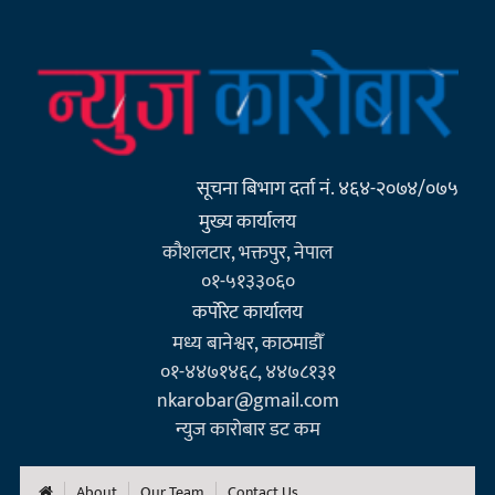
सूचना बिभाग दर्ता नं. ४६४-२०७४/०७५
मुख्य कार्यालय
कौशलटार, भक्तपुर, नेपाल
०१-५१३३०६०
कर्पाेरेट कार्यालय
मध्य बानेश्वर, काठमाडौँ
०१-४४७१४६८, ४४७८१३१
nkarobar@gmail.com
न्युज कारोबार डट कम
About
Our Team
Contact Us