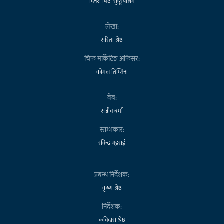
दिनेश बिष्ट- सुदूरपश्चिम
लेखा:
सरिता श्रेष्ठ
चिफ मार्केटिङ अफिसर:
कोमल तिम्सिना
वेब:
सञ्जीव बर्मा
स्तम्भकार:
रविन्द्र भट्टराई
प्रबन्ध निर्देशक:
कृष्ण श्रेष्ठ
निर्देशक:
कविदास श्रेष्ठ