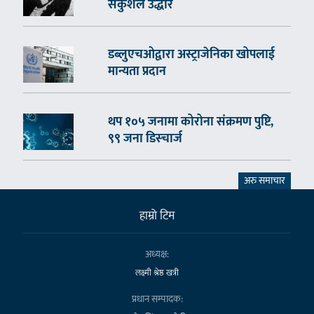
सकुशल उद्धार
डब्लुएचओद्वारा अस्ट्राजेनिका खोपलाई
मान्यता प्रदान
थप १०५ जनामा कोरोना संक्रमण पुष्टि,
९९ जना डिस्चार्ज
अरु समाचार
हाम्राे टिम
अध्यक्ष:
लक्ष्मी श्रेष्ठ खत्री
प्रधान सम्पादक: