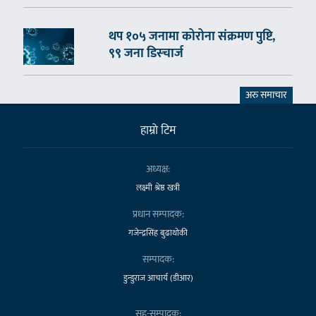
थप १०५ जनामा कोरोना संक्रमण पुष्टि,
९९ जना डिस्चार्ज
अरु समाचार
हाम्राे टिम
अध्यक्ष:
लक्ष्मी श्रेष्ठ खत्री
प्रधान सम्पादक:
गजेन्द्रसिंह बुढाथोकी
सम्पादक:
डुन्डुराज आचार्य (डीआर)
सह-सम्पादक: