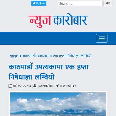
Follow
GO
Toggle
navigatio
गृहपृष्ठ
काठमाडौँ उपत्यकामा एक हप्ता निषेधाज्ञा लम्बियाे
काठमाडौँ उपत्यकामा एक हप्ता
निषेधाज्ञा लम्बियाे
भदौ १०, २०७७ |
न्युज कारोबार |
काठमाडौं |