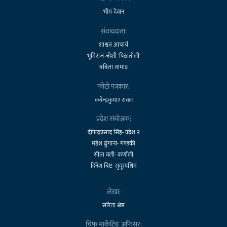
भीम देवान
संवाददाता:
शाश्वत आचार्य
भूमिराज जोशी 'पिठातोली'
बबिता तामाङ
फोटो पत्रकार:
कबेन्द्रकुमार रावल
प्रदेश संयोजक:
दीपेन्द्रप्रसाद सिंह- प्रदेश २
महेश ढुंगाना- गण्डकी
सीता वली- कर्णाली
दिनेश बिष्ट- सुदूरपश्चिम
लेखा:
सरिता श्रेष्ठ
चिफ मार्केटिङ अफिसर: