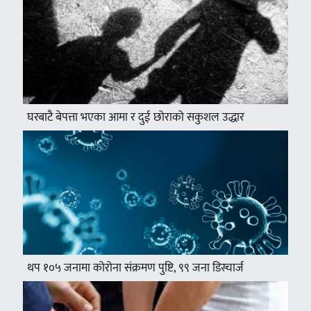
घरबाटै बेपत्ता भएका आमा र दुई छोराको सकुशल उद्धार
थप १०५ जनामा कोरोना संक्रमण पुष्टि, ९९ जना डिस्चार्ज