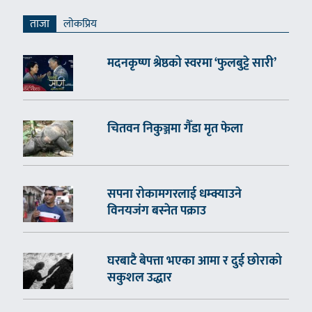
ताजा
लाेकप्रिय
मदनकृष्ण श्रेष्ठको स्वरमा ‘फुलबुट्टे सारी’
चितवन निकुञ्जमा गैँडा मृत फेला
सपना रोकामगरलाई धम्क्याउने
विनयजंग बस्नेत पक्राउ
घरबाटै बेपत्ता भएका आमा र दुई छोराको
सकुशल उद्धार