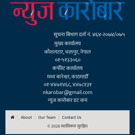
सूचना बिभाग दर्ता नं. ४६४-२०७४/०७५
मुख्य कार्यालय
कौशलटार, भक्तपुर, नेपाल
०१-५१३३०६०
कर्पाेरेट कार्यालय
मध्य बानेश्वर, काठमाडौँ
०१-४४७१४६८, ४४७८१३१
nkarobar@gmail.com
न्युज कारोबार डट कम
About
Our Team
Contact Us
© 2026 सर्वाधिकार सुरक्षित