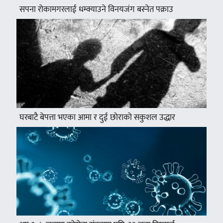
सपना रोकामगरलाई धम्क्याउने विनयजंग बस्नेत पक्राउ
घरबाटै बेपत्ता भएका आमा र दुई छोराको सकुशल उद्धार