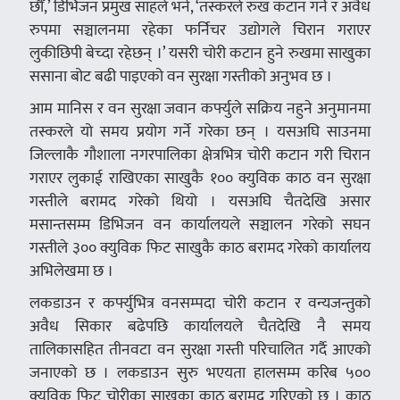
छौँ,’ डिभिजन प्रमुख साहले भने, ‘तस्करले रुख कटान गर्ने र अवैध
रुपमा सञ्चालनमा रहेका फर्निचर उद्योगले चिरान गराएर
लुकीछिपी बेच्दा रहेछन् ।’ यसरी चोरी कटान हुने रुखमा साखुका
ससाना बोट बढी पाइएको वन सुरक्षा गस्तीको अनुभव छ ।
आम मानिस र वन सुरक्षा जवान कर्फ्युले सक्रिय नहुने अनुमानमा
तस्करले यो समय प्रयोग गर्ने गरेका छन् । यसअघि साउनमा
जिल्लाकै गौशाला नगरपालिका क्षेत्रभित्र चोरी कटान गरी चिरान
गराएर लुकाई राखिएका साखुकै १०० क्युविक काठ वन सुरक्षा
गस्तीले बरामद गरेको थियो । यसअघि चैतदेखि असार
मसान्तसम्म डिभिजन वन कार्यालयले सञ्चालन गरेको सघन
गस्तीले ३०० क्युविक फिट साखुकै काठ बरामद गरेको कार्यालय
अभिलेखमा छ ।
लकडाउन र कर्फ्युभित्र वनसम्पदा चोरी कटान र वन्यजन्तुको
अवैध सिकार बढेपछि कार्यालयले चैतदेखि नै समय
तालिकासहित तीनवटा वन सुरक्षा गस्ती परिचालित गर्दै आएको
जनाएको छ । लकडाउन सुरु भएयता हालसम्म करिब ५००
क्युविक फिट चोरीका साखुका काठ बरामद गरिएको छ । काठ