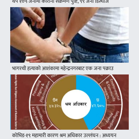
थप १०५ जनामा कोरोना संक्रमण पुष्टि, ९९ जना डिस्चार्ज
भागरथी हत्याको आशंकामा महेन्द्रनगरबाट एक जना पक्राउ
कोभिड-१९ महामारी कारण श्रम अधिकार उल्लंघन : अध्ययन