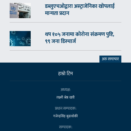
डब्लुएचओद्वारा अस्ट्राजेनिका खोपलाई
मान्यता प्रदान
थप १०५ जनामा कोरोना संक्रमण पुष्टि,
९९ जना डिस्चार्ज
अरु समाचार
हाम्राे टिम
अध्यक्ष:
लक्ष्मी श्रेष्ठ खत्री
प्रधान सम्पादक:
गजेन्द्रसिंह बुढाथोकी
सम्पादक: