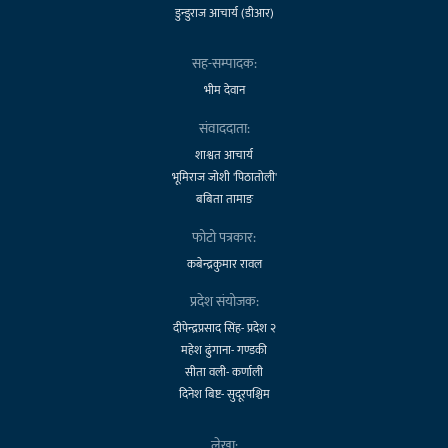
डुन्डुराज आचार्य (डीआर)
सह-सम्पादक:
भीम देवान
संवाददाता:
शाश्वत आचार्य
भूमिराज जोशी 'पिठातोली'
बबिता तामाङ
फोटो पत्रकार:
कबेन्द्रकुमार रावल
प्रदेश संयोजक:
दीपेन्द्रप्रसाद सिंह- प्रदेश २
महेश ढुंगाना- गण्डकी
सीता वली- कर्णाली
दिनेश बिष्ट- सुदूरपश्चिम
लेखा: