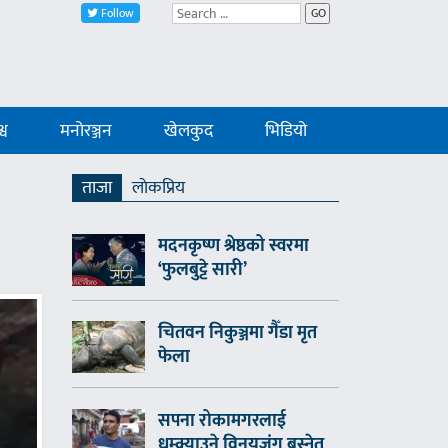
Follow
GO
्व
मनोरञ्जन
खेलकुद
भिडियो
ताजा
लाेकप्रिय
मदनकृष्ण श्रेष्ठको स्वरमा
‘फुलबुट्टे सारी’
चितवन निकुञ्जमा गैँडा मृत
फेला
सपना रोकामगरलाई
धम्क्याउने विनयजंग बस्नेत