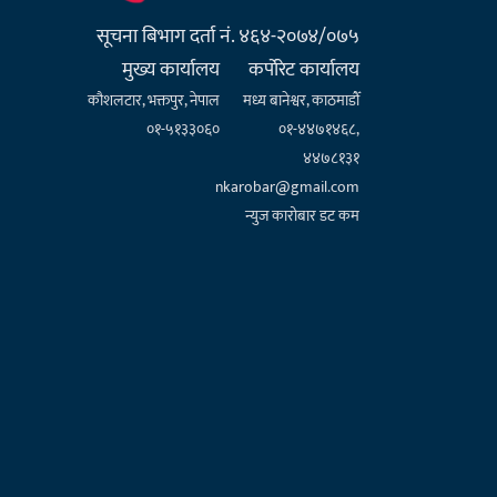
सूचना बिभाग दर्ता नं. ४६४-२०७४/०७५
मुख्य कार्यालय
कर्पाेरेट कार्यालय
कौशलटार, भक्तपुर, नेपाल
मध्य बानेश्वर, काठमाडौँ
०१-५१३३०६०
०१-४४७१४६८,
४४७८१३१
nkarobar@gmail.com
न्युज कारोबार डट कम