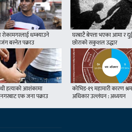
 रोकामगरलाई धम्क्याउने
घरबाटै बेपत्ता भएका आमा र दु
ंग बस्नेत पक्राउ
छोराको सकुशल उद्धार
थी हत्याको आशंकामा
कोभिड-१९ महामारी कारण श्र
द्रनगरबाट एक जना पक्राउ
अधिकार उल्लंघन : अध्ययन