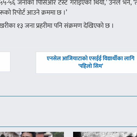
‘५५-५६ जनाको पिसिआर टेस्ट गराइएको थियो,’ उनले भने, ‘त
ूको रिपोर्ट आउने क्रममा छ ।’
ीपोखरीका १३ जना प्रहरीमा पनि संक्रमण देखिएको छ ।
अघिल्लाे
एनसेल आजियाटाको एसईई विद्यार्थीका लागि
-
‘पहिलो सिम’