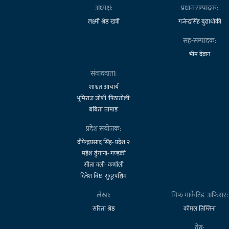
अध्यक्ष:
प्रधान सम्पादक:
लक्ष्मी श्रेष्ठ खत्री
गजेन्द्रसिंह बुढाथोकी
सह-सम्पादक:
भीम देवान
संवाददाता:
शाश्वत आचार्य
भूमिराज जोशी 'पिठातोली'
बबिता तामाङ
प्रदेश संयोजक:
दीपेन्द्रप्रसाद सिंह- प्रदेश २
महेश ढुंगाना- गण्डकी
सीता वली- कर्णाली
दिनेश बिष्ट- सुदूरपश्चिम
लेखा:
चिफ मार्केटिङ अफिसर:
सरिता श्रेष्ठ
कोमल तिम्सिना
वेब: