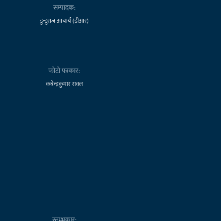
सम्पादक:
डुन्डुराज आचार्य (डीआर)
फोटो पत्रकार:
कबेन्द्रकुमार रावल
स्तम्भकार: