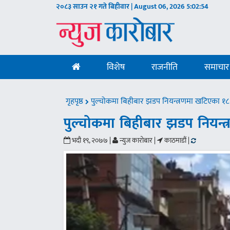
२०८३ साउन २१ गते बिहीवार | August 06, 2026
5:02:55
विशेष
राजनीति
समाचार
गृहपृष्ठ
पुल्चोकमा बिहीबार झडप नियन्त्रणमा खटिएका १८ 
पुल्चोकमा बिहीबार झडप नियन्त
भदौ १९, २०७७ |
न्युज कारोबार |
काठमाडौं |