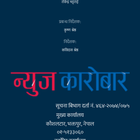
रविन्द्र भट्टराई
प्रबन्ध निर्देशक:
कृष्ण श्रेष्ठ
निर्देशक:
कविदास श्रेष्ठ
सूचना बिभाग दर्ता नं. ४६४-२०७४/०७५
मुख्य कार्यालय
कौशलटार, भक्तपुर, नेपाल
०१-५१३३०६०