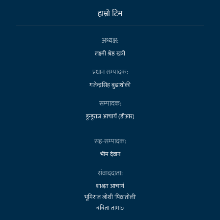
हाम्राे टिम
अध्यक्ष:
लक्ष्मी श्रेष्ठ खत्री
प्रधान सम्पादक:
गजेन्द्रसिंह बुढाथोकी
सम्पादक:
डुन्डुराज आचार्य (डीआर)
सह-सम्पादक:
भीम देवान
संवाददाता:
शाश्वत आचार्य
भूमिराज जोशी 'पिठातोली'
बबिता तामाङ