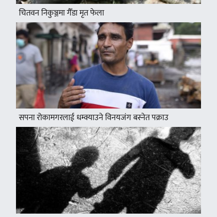
चितवन निकुञ्जमा गैँडा मृत फेला
सपना रोकामगरलाई धम्क्याउने विनयजंग बस्नेत पक्राउ