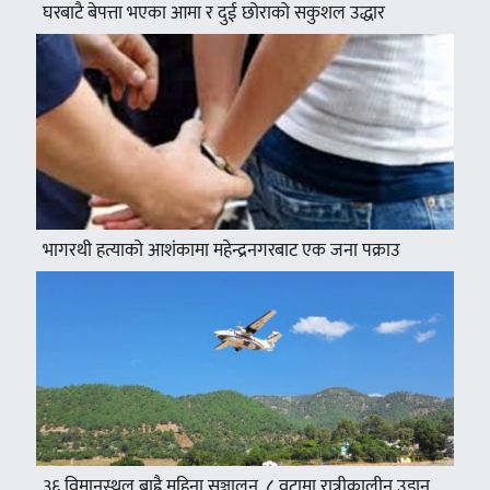
घरबाटै बेपत्ता भएका आमा र दुई छोराको सकुशल उद्धार
भागरथी हत्याको आशंकामा महेन्द्रनगरबाट एक जना पक्राउ
३६ विमानस्थल बाह्रै महिना सञ्चालन, ८ वटामा रात्रीकालीन उडान