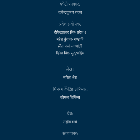
फोटो पत्रकार:
कबेन्द्रकुमार रावल
प्रदेश संयोजक:
दीपेन्द्रप्रसाद सिंह- प्रदेश २
महेश ढुंगाना- गण्डकी
सीता वली- कर्णाली
दिनेश बिष्ट- सुदूरपश्चिम
लेखा:
सरिता श्रेष्ठ
चिफ मार्केटिङ अफिसर:
कोमल तिम्सिना
वेब:
सञ्जीव बर्मा
स्तम्भकार: