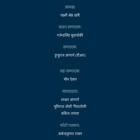
अध्यक्ष:
लक्ष्मी श्रेष्ठ खत्री
प्रधान सम्पादक:
गजेन्द्रसिंह बुढाथोकी
सम्पादक:
डुन्डुराज आचार्य (डीआर)
सह-सम्पादक:
भीम देवान
संवाददाता:
शाश्वत आचार्य
भूमिराज जोशी 'पिठातोली'
बबिता तामाङ
फोटो पत्रकार:
कबेन्द्रकुमार रावल