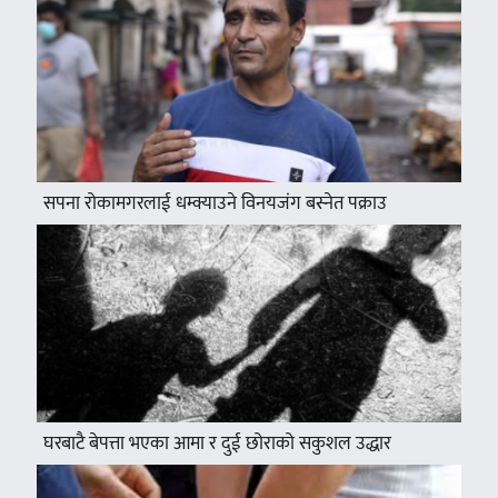
सपना रोकामगरलाई धम्क्याउने विनयजंग बस्नेत पक्राउ
घरबाटै बेपत्ता भएका आमा र दुई छोराको सकुशल उद्धार