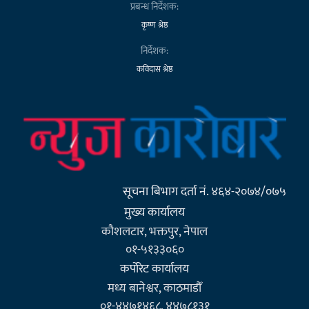
प्रबन्ध निर्देशक:
कृष्ण श्रेष्ठ
निर्देशक:
कविदास श्रेष्ठ
सूचना बिभाग दर्ता नं. ४६४-२०७४/०७५
मुख्य कार्यालय
कौशलटार, भक्तपुर, नेपाल
०१-५१३३०६०
कर्पाेरेट कार्यालय
मध्य बानेश्वर, काठमाडौँ
०१-४४७१४६८, ४४७८१३१