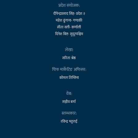
प्रदेश संयोजक:
दीपेन्द्रप्रसाद सिंह- प्रदेश २
महेश ढुंगाना- गण्डकी
सीता वली- कर्णाली
दिनेश बिष्ट- सुदूरपश्चिम
लेखा:
सरिता श्रेष्ठ
चिफ मार्केटिङ अफिसर:
कोमल तिम्सिना
वेब:
सञ्जीव बर्मा
स्तम्भकार:
रविन्द्र भट्टराई