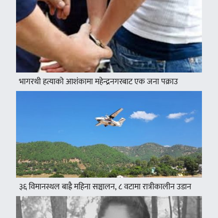
भागरथी हत्याको आशंकामा महेन्द्रनगरबाट एक जना पक्राउ
३६ विमानस्थल बाह्रै महिना सञ्चालन, ८ वटामा रात्रीकालीन उडान