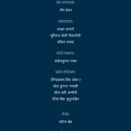
सह-सम्पादक:
भीम देवान
संवाददाता:
शाश्वत आचार्य
भूमिराज जोशी 'पिठातोली'
बबिता तामाङ
फोटो पत्रकार:
कबेन्द्रकुमार रावल
प्रदेश संयोजक:
दीपेन्द्रप्रसाद सिंह- प्रदेश २
महेश ढुंगाना- गण्डकी
सीता वली- कर्णाली
दिनेश बिष्ट- सुदूरपश्चिम
लेखा:
सरिता श्रेष्ठ