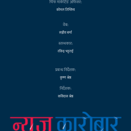
चिफ मार्केटिङ अफिसर:
कोमल तिम्सिना
वेब:
सञ्जीव बर्मा
स्तम्भकार:
रविन्द्र भट्टराई
प्रबन्ध निर्देशक:
कृष्ण श्रेष्ठ
निर्देशक:
कविदास श्रेष्ठ