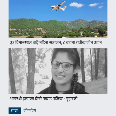
३६ विमानस्थल बाह्रै महिना सञ्चालन, ८ वटामा रात्रीकालीन उडान
भागरथी हत्याका दोषी पक्राउ नजिक : गृहमन्त्री
ताजा
लाेकप्रिय