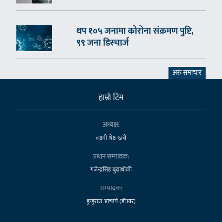
थप १०५ जनामा कोरोना संक्रमण पुष्टि,
९९ जना डिस्चार्ज
अरु समाचार
हाम्राे टिम
अध्यक्ष:
लक्ष्मी श्रेष्ठ खत्री
प्रधान सम्पादक:
गजेन्द्रसिंह बुढाथोकी
सम्पादक:
डुन्डुराज आचार्य (डीआर)