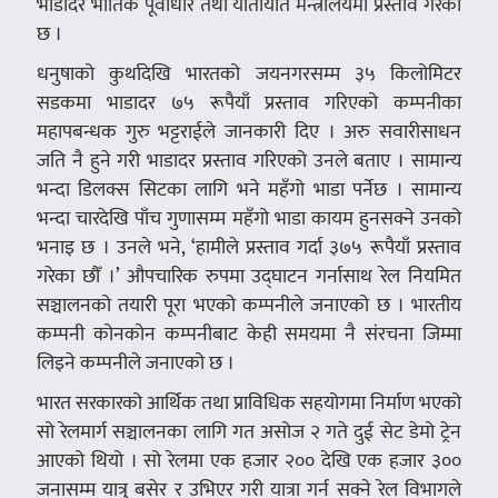
भाडादर भौतिक पूर्वाधार तथा यातायात मन्त्रालयमा प्रस्ताव गरेको
छ ।
धनुषाको कुर्थादेखि भारतको जयनगरसम्म ३५ किलोमिटर
सडकमा भाडादर ७५ रूपैयाँ प्रस्ताव गरिएको कम्पनीका
महापबन्धक गुरु भट्टराईले जानकारी दिए । अरु सवारीसाधन
जति नै हुने गरी भाडादर प्रस्ताव गरिएको उनले बताए । सामान्य
भन्दा डिलक्स सिटका लागि भने महँगो भाडा पर्नेछ । सामान्य
भन्दा चारदेखि पाँच गुणासम्म महँगो भाडा कायम हुनसक्ने उनको
भनाइ छ । उनले भने, ‘हामीले प्रस्ताव गर्दा ३७५ रूपैयाँ प्रस्ताव
गरेका छौँ ।’ औपचारिक रुपमा उद्घाटन गर्नासाथ रेल नियमित
सञ्चालनको तयारी पूरा भएको कम्पनीले जनाएको छ । भारतीय
कम्पनी कोनकोन कम्पनीबाट केही समयमा नै संरचना जिम्मा
लिइने कम्पनीले जनाएको छ ।
भारत सरकारको आर्थिक तथा प्राविधिक सहयोगमा निर्माण भएको
सो रेलमार्ग सञ्चालनका लागि गत असोज २ गते दुई सेट डेमो ट्रेन
आएको थियो । सो रेलमा एक हजार २०० देखि एक हजार ३००
जनासम्म यात्रु बसेर र उभिएर गरी यात्रा गर्न सक्ने रेल विभागले