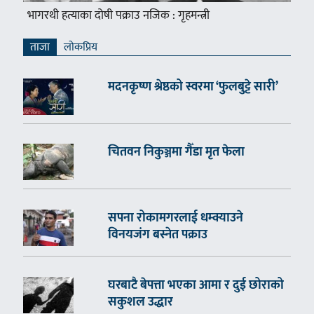
भागरथी हत्याका दोषी पक्राउ नजिक : गृहमन्त्री
ताजा
लाेकप्रिय
मदनकृष्ण श्रेष्ठको स्वरमा ‘फुलबुट्टे सारी’
चितवन निकुञ्जमा गैँडा मृत फेला
सपना रोकामगरलाई धम्क्याउने
विनयजंग बस्नेत पक्राउ
घरबाटै बेपत्ता भएका आमा र दुई छोराको
सकुशल उद्धार