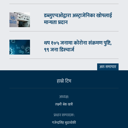
डब्लुएचओद्वारा अस्ट्राजेनिका खोपलाई
मान्यता प्रदान
थप १०५ जनामा कोरोना संक्रमण पुष्टि,
९९ जना डिस्चार्ज
अरु समाचार
हाम्राे टिम
अध्यक्ष:
लक्ष्मी श्रेष्ठ खत्री
प्रधान सम्पादक:
गजेन्द्रसिंह बुढाथोकी