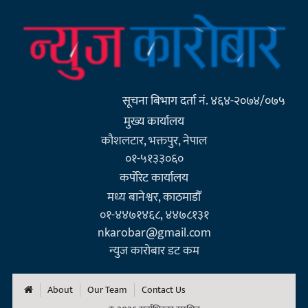
सूचना बिभाग दर्ता नं. ४६४-२०७४/०७५
मुख्य कार्यालय
कौशलटार, भक्तपुर, नेपाल
०१-५१३३०६०
कर्पाेरेट कार्यालय
मध्य बानेश्वर, काठमाडौँ
०१-४४७१४६८, ४४७८१३१
nkarobar@gmail.com
न्युज कारोबार डट कम
About
Our Team
Contact Us