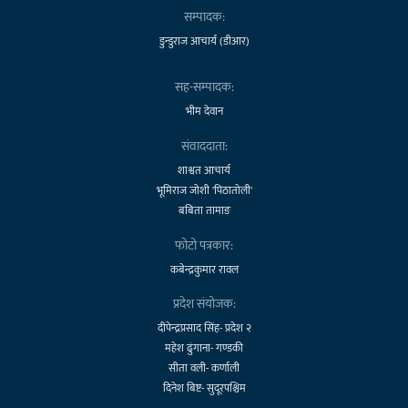
सम्पादक:
डुन्डुराज आचार्य (डीआर)
सह-सम्पादक:
भीम देवान
संवाददाता:
शाश्वत आचार्य
भूमिराज जोशी 'पिठातोली'
बबिता तामाङ
फोटो पत्रकार:
कबेन्द्रकुमार रावल
प्रदेश संयोजक:
दीपेन्द्रप्रसाद सिंह- प्रदेश २
महेश ढुंगाना- गण्डकी
सीता वली- कर्णाली
दिनेश बिष्ट- सुदूरपश्चिम