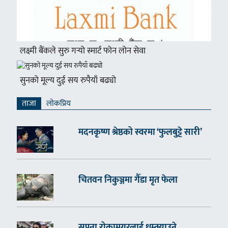
लक्ष्मी बैंकले सुरु गर्‍यो स्मार्ट फोन लोन सेवा
सुनको मूल्य दुई सय रुपैयाँ बढ्यो
ताजा
लाेकप्रिय
मदनकृष्ण श्रेष्ठको स्वरमा ‘फुलबुट्टे सारी’
चितवन निकुञ्जमा गैँडा मृत फेला
सपना रोकामगरलाई धम्क्याउने