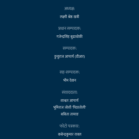
अध्यक्ष:
लक्ष्मी श्रेष्ठ खत्री
प्रधान सम्पादक:
गजेन्द्रसिंह बुढाथोकी
सम्पादक:
डुन्डुराज आचार्य (डीआर)
सह-सम्पादक:
भीम देवान
संवाददाता:
शाश्वत आचार्य
भूमिराज जोशी 'पिठातोली'
बबिता तामाङ
फोटो पत्रकार:
कबेन्द्रकुमार रावल