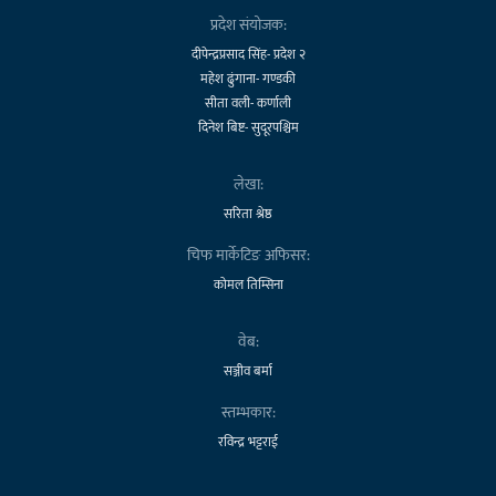
प्रदेश संयोजक:
दीपेन्द्रप्रसाद सिंह- प्रदेश २
महेश ढुंगाना- गण्डकी
सीता वली- कर्णाली
दिनेश बिष्ट- सुदूरपश्चिम
लेखा:
सरिता श्रेष्ठ
चिफ मार्केटिङ अफिसर:
कोमल तिम्सिना
वेब:
सञ्जीव बर्मा
स्तम्भकार:
रविन्द्र भट्टराई