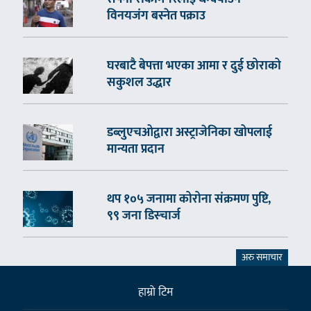
विनयजंग बस्नेत पक्राउ
घरबाटै बेपत्ता भएका आमा र दुई छोराको
सकुशल उद्धार
डब्लुएचओद्वारा अस्ट्राजेनिका खोपलाई
मान्यता प्रदान
थप १०५ जनामा कोरोना संक्रमण पुष्टि,
९९ जना डिस्चार्ज
अरु समाचार
हाम्राे टिम