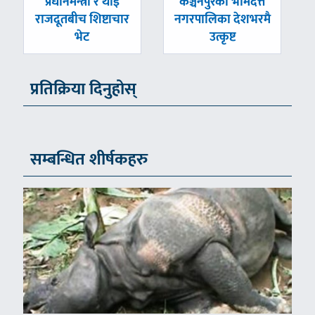
पछिल्लाे
अघिल्लाे
प्रधानमन्त्री र थाई
कञ्चनपुरको भीमदत्त
-
-
राजदूतबीच शिष्टाचार
नगरपालिका देशभरमै
भेट
उत्कृष्ट
प्रतिक्रिया दिनुहोस्
सम्बन्धित शीर्षकहरु