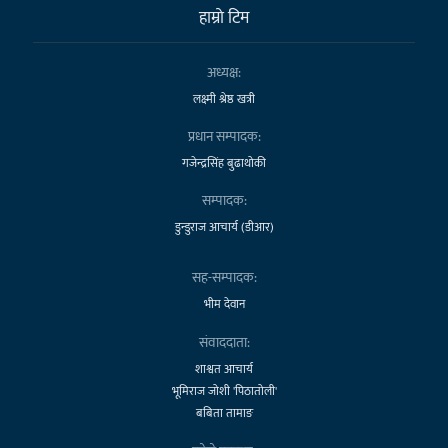
हाम्राे टिम
अध्यक्ष:
लक्ष्मी श्रेष्ठ खत्री
प्रधान सम्पादक:
गजेन्द्रसिंह बुढाथोकी
सम्पादक:
डुन्डुराज आचार्य (डीआर)
सह-सम्पादक:
भीम देवान
संवाददाता:
शाश्वत आचार्य
भूमिराज जोशी 'पिठातोली'
बबिता तामाङ