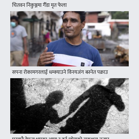
चितवन निकुञ्जमा गैँडा मृत फेला
सपना रोकामगरलाई धम्क्याउने विनयजंग बस्नेत पक्राउ