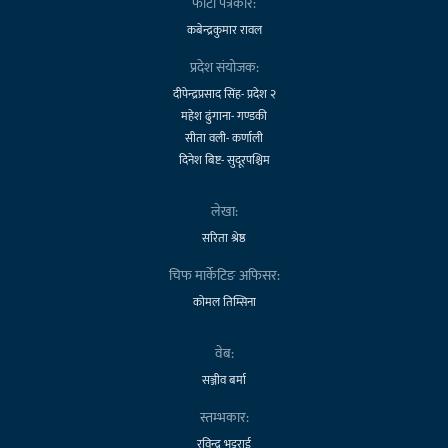
फोटो पत्रकार:
कबेन्द्रकुमार रावल
प्रदेश संयोजक:
दीपेन्द्रप्रसाद सिंह- प्रदेश २
महेश ढुंगाना- गण्डकी
सीता वली- कर्णाली
दिनेश बिष्ट- सुदूरपश्चिम
लेखा:
सरिता श्रेष्ठ
चिफ मार्केटिङ अफिसर:
कोमल तिम्सिना
वेब:
सञ्जीव बर्मा
स्तम्भकार:
रविन्द्र भट्टराई