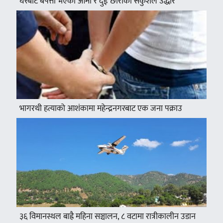
घरबाटै बेपत्ता भएका आमा र दुई छोराको सकुशल उद्धार
भागरथी हत्याको आशंकामा महेन्द्रनगरबाट एक जना पक्राउ
३६ विमानस्थल बाह्रै महिना सञ्चालन, ८ वटामा रात्रीकालीन उडान