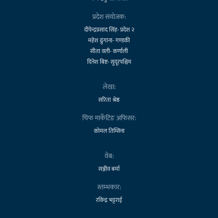
प्रदेश संयोजक:
दीपेन्द्रप्रसाद सिंह- प्रदेश २
महेश ढुंगाना- गण्डकी
सीता वली- कर्णाली
दिनेश बिष्ट- सुदूरपश्चिम
लेखा:
सरिता श्रेष्ठ
चिफ मार्केटिङ अफिसर:
कोमल तिम्सिना
वेब:
सञ्जीव बर्मा
स्तम्भकार:
रविन्द्र भट्टराई