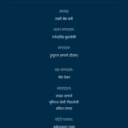
अध्यक्ष:
लक्ष्मी श्रेष्ठ खत्री
प्रधान सम्पादक:
गजेन्द्रसिंह बुढाथोकी
सम्पादक:
डुन्डुराज आचार्य (डीआर)
सह-सम्पादक:
भीम देवान
संवाददाता:
शाश्वत आचार्य
भूमिराज जोशी 'पिठातोली'
बबिता तामाङ
फोटो पत्रकार:
कबेन्द्रकुमार रावल