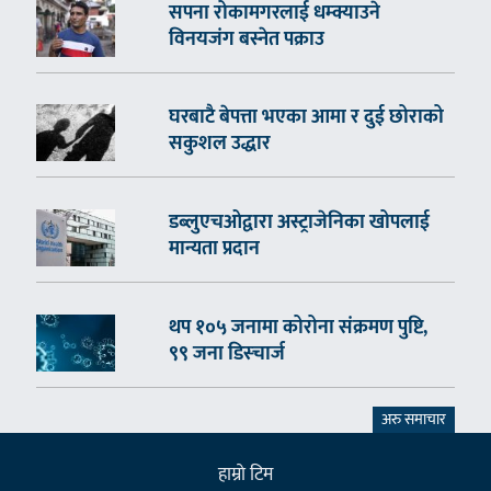
सपना रोकामगरलाई धम्क्याउने
विनयजंग बस्नेत पक्राउ
घरबाटै बेपत्ता भएका आमा र दुई छोराको
सकुशल उद्धार
डब्लुएचओद्वारा अस्ट्राजेनिका खोपलाई
मान्यता प्रदान
थप १०५ जनामा कोरोना संक्रमण पुष्टि,
९९ जना डिस्चार्ज
अरु समाचार
हाम्राे टिम