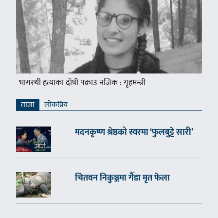
भागरथी हत्याका दोषी पक्राउ नजिक : गृहमन्त्री
ताजा
लाेकप्रिय
मदनकृष्ण श्रेष्ठको स्वरमा ‘फुलबुट्टे सारी’
चितवन निकुञ्जमा गैँडा मृत फेला