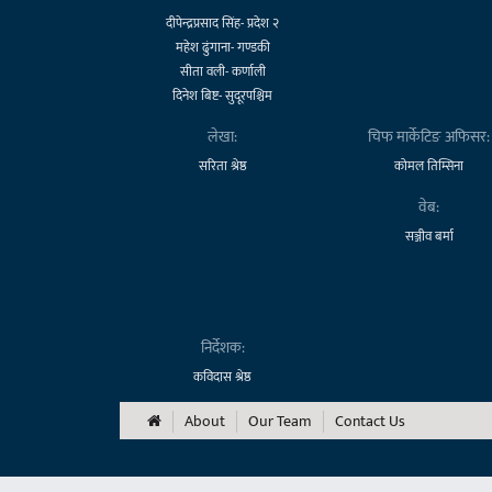
दीपेन्द्रप्रसाद सिंह- प्रदेश २
महेश ढुंगाना- गण्डकी
सीता वली- कर्णाली
दिनेश बिष्ट- सुदूरपश्चिम
लेखा:
चिफ मार्केटिङ अफिसर:
सरिता श्रेष्ठ
कोमल तिम्सिना
वेब:
सञ्जीव बर्मा
निर्देशक:
कविदास श्रेष्ठ
About
Our Team
Contact Us