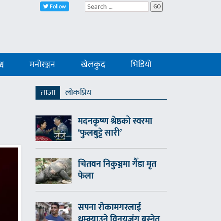
Follow
GO
्व
मनोरञ्जन
खेलकुद
भिडियो
ताजा
लाेकप्रिय
मदनकृष्ण श्रेष्ठको स्वरमा
‘फुलबुट्टे सारी’
चितवन निकुञ्जमा गैँडा मृत
फेला
सपना रोकामगरलाई
धम्क्याउने विनयजंग बस्नेत