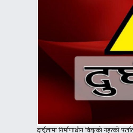
दार्चुलामा निर्माणाधीन विद्युत्को नहरको प