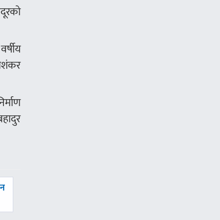
जदूरको
वर्षीय
रीशंकर
िर्माण
बहादुर
दन