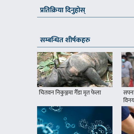
प्रतिक्रिया दिनुहोस्
सम्बन्धित शीर्षकहरु
चितवन निकुञ्जमा गैँडा मृत फेला
सपना
विनयज