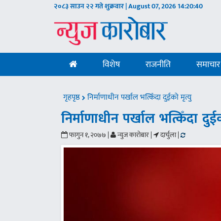
२०८३ साउन २२ गते शुक्रवार | August 07, 2026
14:20:41
विशेष
राजनीति
समाचार
गृहपृष्ठ
निर्माणाधीन पर्खाल भत्किँदा दुईको मृत्यु
निर्माणाधीन पर्खाल भत्किँदा दुईक
फागुन १, २०७७ |
न्युज कारोबार |
दार्चुला |