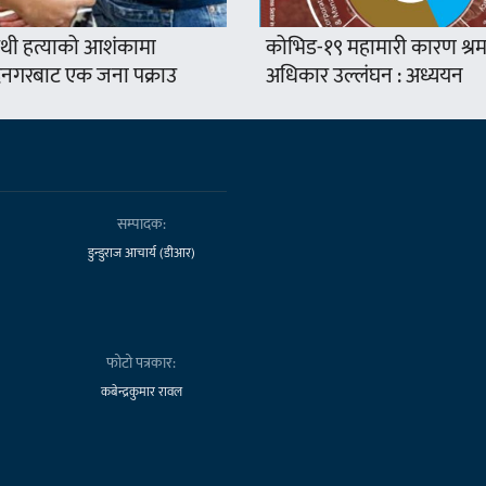
थी हत्याको आशंकामा
कोभिड-१९ महामारी कारण श्र
द्रनगरबाट एक जना पक्राउ
अधिकार उल्लंघन : अध्ययन
सम्पादक:
डुन्डुराज आचार्य (डीआर)
फोटो पत्रकार:
कबेन्द्रकुमार रावल