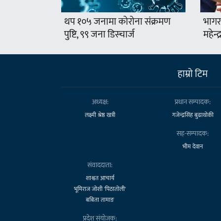
थप १०५ जनामा कोरोना संक्रमण
भागर
पुष्टि, ९९ जना डिस्चार्ज
महेन्
हाम्राे टिम
अध्यक्ष:
प्रधान सम्पादक:
लक्ष्मी श्रेष्ठ खत्री
गजेन्द्रसिंह बुढाथोकी
सह-सम्पादक:
भीम देवान
संवाददाता:
शाश्वत आचार्य
भूमिराज जोशी 'पिठातोली'
बबिता तामाङ
प्रदेश संयोजक: