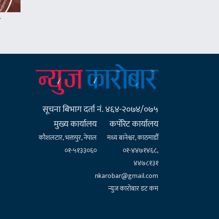
म
सूचना बिभाग दर्ता नं. ४६४-२०७४/०७५
मुख्य कार्यालय
कर्पाेरेट कार्यालय
कौशलटार, भक्तपुर, नेपाल
मध्य बानेश्वर, काठमाडौँ
०१-५१३३०६०
०१-४४७१४६८,
४४७८१३१
nkarobar@gmail.com
न्युज कारोबार डट कम