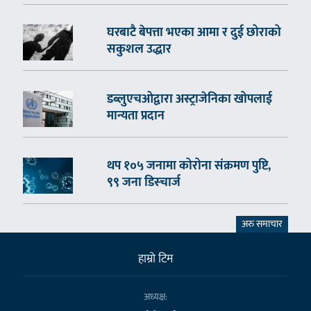
घरबाटै बेपत्ता भएका आमा र दुई छोराको
सकुशल उद्धार
डब्लुएचओद्वारा अस्ट्राजेनिका खोपलाई
मान्यता प्रदान
थप १०५ जनामा कोरोना संक्रमण पुष्टि,
९९ जना डिस्चार्ज
अरु समाचार
हाम्राे टिम
अध्यक्ष: