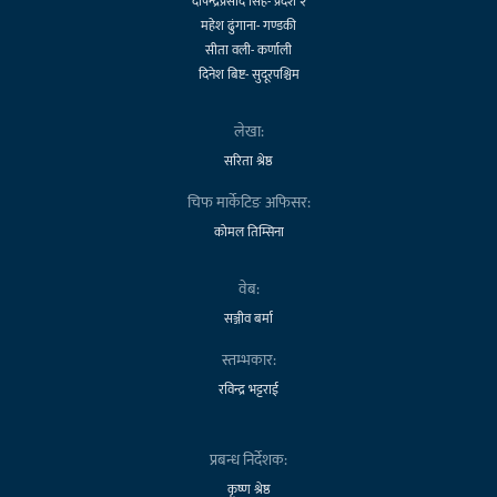
दीपेन्द्रप्रसाद सिंह- प्रदेश २
महेश ढुंगाना- गण्डकी
सीता वली- कर्णाली
दिनेश बिष्ट- सुदूरपश्चिम
लेखा:
सरिता श्रेष्ठ
चिफ मार्केटिङ अफिसर:
कोमल तिम्सिना
वेब:
सञ्जीव बर्मा
स्तम्भकार:
रविन्द्र भट्टराई
प्रबन्ध निर्देशक:
कृष्ण श्रेष्ठ