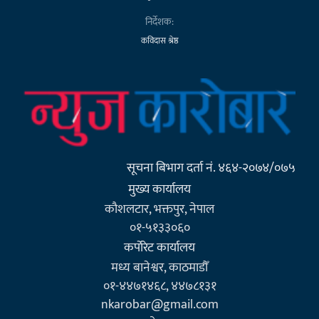
निर्देशक:
कविदास श्रेष्ठ
सूचना बिभाग दर्ता नं. ४६४-२०७४/०७५
मुख्य कार्यालय
कौशलटार, भक्तपुर, नेपाल
०१-५१३३०६०
कर्पाेरेट कार्यालय
मध्य बानेश्वर, काठमाडौँ
०१-४४७१४६८, ४४७८१३१
nkarobar@gmail.com