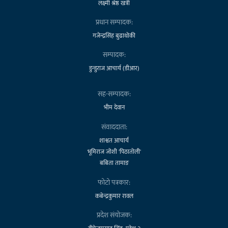
लक्ष्मी श्रेष्ठ खत्री
प्रधान सम्पादक:
गजेन्द्रसिंह बुढाथोकी
सम्पादक:
डुन्डुराज आचार्य (डीआर)
सह-सम्पादक:
भीम देवान
संवाददाता:
शाश्वत आचार्य
भूमिराज जोशी 'पिठातोली'
बबिता तामाङ
फोटो पत्रकार:
कबेन्द्रकुमार रावल
प्रदेश संयोजक: