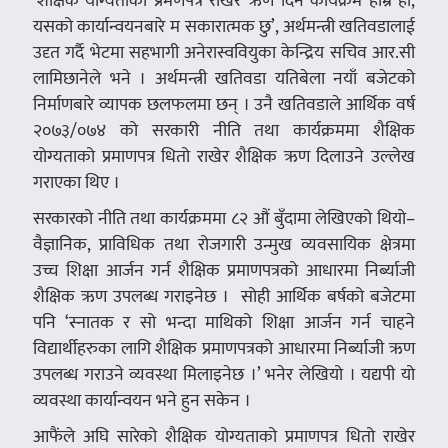
‘शैक्षिक योग्यताको प्रमणपत्र राखेर ऋण दिने कार्यक्रम हाम्रै हो,
यसको कार्यान्वयनबारे म सकारात्मक छु’, अर्थमन्त्री खतिवडालाई
उदृत गर्दै भेटमा सहभागी अनेरास्ववियुका केन्द्रिय सचिव आर.सी
लामिछानेले भने । अर्थमन्त्री खतिवडा यतिबेला नयाँ बजेटको
निर्माणबारे व्यापक छलफलमा छन् । उनै खतिवडाले आर्थिक वर्ष
२०७३/०७४ को सरकारी नीति तथा कार्यक्रममा शैक्षिक
योग्यताको प्रमाणपत्र धितो राखेर शैक्षिक ऋण दिलाउने उल्लेख
गराएका थिए ।
सरकारको नीति तथा कार्यक्रममा ८२ औं बुँदामा लेखिएको थियो–
वैज्ञानिक, प्राविधिक तथा रोजगारी उन्मुख व्यवसायिक क्षेत्रमा
उच्च शिक्षा आर्जन गर्न शैक्षिक प्रमाणपत्रको आधारमा निर्ब्याजी
शैक्षिक ऋण उपलब्ध गराइनेछ । सोही आर्थिक बर्षको बजेटमा
पनि ‘स्नातक र सो भन्दा माथिको शिक्षा आर्जन गर्न चाहने
विद्यार्थीहरुका लागि शैक्षिक प्रमाणपत्रको आधारमा निर्ब्याजी ऋण
उपलब्ध गराउने व्यवस्था मिलाइनेछ ।’ भनेर लेखियो । यद्यपी यो
व्यवस्था कार्यान्वयन भने हुन सकेन ।
आफैंले अघि सारेको शैक्षिक योग्यताको प्रमाणपत्र धितो राखेर