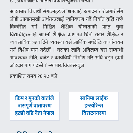
छ’, अर्थमन्त्रालय श्रोतले विकासन्युजसँग भन्यो ।
आइतबार विद्यार्थी संगठनहरुले ‘श्रमलाई उत्पादन र रोजगारीसँग
जोडी आयातमुखी अर्थतन्त्रलाई न्युनिकरण गर्दै निर्यात वृद्धि तर्फ
विकसित गर्न निश्चित शैक्षिक योग्यताको प्राप्त युवा
विद्यार्थीहरुलाई आफ्नो शैक्षिक प्रमणपत्र धितो राखेर शैक्षिक र
व्यवसायिक ऋण दिने व्यवस्था यसै आर्थिक बर्षदेखि कार्यान्वयन
गर्न बिशेष माग गर्दछौं । यसका लागि अबिलम्ब यस सम्बन्धी
आवश्यक नीति, बजेट र कार्यबिधी निर्माण गरि अघि बढ्न हामी
जोडदार माग गर्दछौं ।’ -साभारः विकासन्यूज
प्रकाशित समय १६:२७ बजे
पछिल्लाे
अघिल्लाे
किम र मुनको वार्ताले
सानिमा लाईफ
-
-
त्रासपूर्ण वातावरण
इन्स्योरेन्स
हट्यो वष्ठि नेता नेपाल
बिराटनगरमा