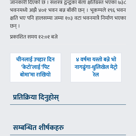
जानकारी दिएको छ । सशस्त्र द्वन्द्वका बेला क्षतिग्रस्त भएका ७३८
भवनमध्ये अझै ४०१ भवन बन्न बाँकी छन् । भूकम्पले १९६ भवन
क्षति भए पनि हालसम्मा जम्मा १०३ वटा भवनमात्रै निर्माण भएका
छन् ।
प्रकाशित समय १२:०१ बजे
पछिल्लाे
अघिल्लाे
चीनलाई उपहार दिन
४ वर्षमा यस्तो बन्ने भो
-
-
‘केटो’लाई ‘पिट
नागढुंगा-धुलिखेल मेट्रो
बोमा’मा राखियो
रेल
प्रतिक्रिया दिनुहोस्
सम्बन्धित शीर्षकहरु