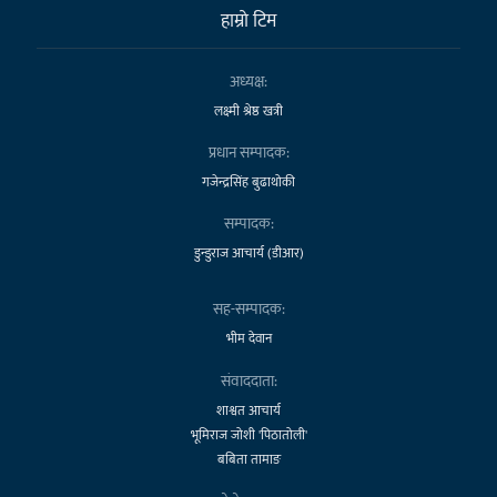
हाम्राे टिम
अध्यक्ष:
लक्ष्मी श्रेष्ठ खत्री
प्रधान सम्पादक:
गजेन्द्रसिंह बुढाथोकी
सम्पादक:
डुन्डुराज आचार्य (डीआर)
सह-सम्पादक:
भीम देवान
संवाददाता:
शाश्वत आचार्य
भूमिराज जोशी 'पिठातोली'
बबिता तामाङ