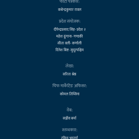
फोटो पत्रकार:
कबेन्द्रकुमार रावल
प्रदेश संयोजक:
दीपेन्द्रप्रसाद सिंह- प्रदेश २
महेश ढुंगाना- गण्डकी
सीता वली- कर्णाली
दिनेश बिष्ट- सुदूरपश्चिम
लेखा:
सरिता श्रेष्ठ
चिफ मार्केटिङ अफिसर:
कोमल तिम्सिना
वेब:
सञ्जीव बर्मा
स्तम्भकार:
रविन्द्र भट्टराई