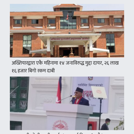
अख्तियारद्वारा एकै महिनामा १४ जनाविरुद्ध मुद्दा दायर, २६ लाख
१६ हजार बिगो रकम दाबी