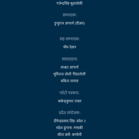
गजेन्द्रसिंह बुढाथोकी
सम्पादक:
डुन्डुराज आचार्य (डीआर)
सह-सम्पादक:
भीम देवान
संवाददाता:
शाश्वत आचार्य
भूमिराज जोशी 'पिठातोली'
बबिता तामाङ
फोटो पत्रकार:
कबेन्द्रकुमार रावल
प्रदेश संयोजक:
दीपेन्द्रप्रसाद सिंह- प्रदेश २
महेश ढुंगाना- गण्डकी
सीता वली- कर्णाली