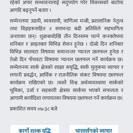
रहेको अपार सम्भावनालाई सदुपयोग गरेर विकासको बाटोमा
आगडि बढ्नुपर्ने बताए ।
सम्मेनलमा उद्यमी, व्यवसायी, वाणिज्य मन्त्री, प्रशासनिक नेतृत्व
तथा विज्ञहरूसहित २ सयभन्दा बढी अतिथिले सहभागिता
जनाएका छन्। शुक्रबारदेखि तीन दिनसम्म चल्ने कनक्लेभमा
शनिबार र आइतबार विभिन्न सेसन हुनेछ । दोस्रो दिन शनिबार
विभिन्न सातवटा विषयमा समानान्तर प्यानल छलफल हुनेछ र
तेस्रो दिन पाँचवटा विषयमा प्यानल छलफल गर्ने कार्यक्रम छ।
सम्मेलनमा सार्क क्षेत्रको साझा समृद्धि, सार्क मुलुकमा व्यापार र
लगानी प्रवर्द्धन, आर्थिक र राजनीतिक संकट विषयमा छलफल
कार्यक्रम राखिएको छ। त्यस्तै विश्व अर्थव्यवस्थामा सार्कको
भूमिका, उर्जा र सहकारी क्षेत्रमा सार्कमा भएको सफलता र
आगामी कार्यदिशा लगायतका विषयमा छलफल गर्ने कार्यक्रम छ।
प्रकाशित समय ०७:३८ बजे
पछिल्लाे
अघिल्लाे
कार्गो शुल्क वृद्धि
भारतसँगको व्यापार