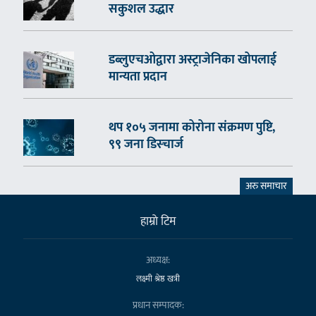
सकुशल उद्धार
डब्लुएचओद्वारा अस्ट्राजेनिका खोपलाई
मान्यता प्रदान
थप १०५ जनामा कोरोना संक्रमण पुष्टि,
९९ जना डिस्चार्ज
अरु समाचार
हाम्राे टिम
अध्यक्ष:
लक्ष्मी श्रेष्ठ खत्री
प्रधान सम्पादक: