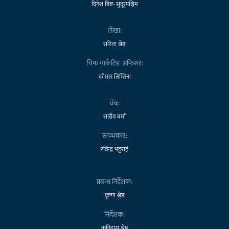
दिनेश बिष्ट- सुदूरपश्चिम
लेखा:
सरिता श्रेष्ठ
चिफ मार्केटिङ अफिसर:
कोमल तिम्सिना
वेब:
सञ्जीव बर्मा
स्तम्भकार:
रविन्द्र भट्टराई
प्रबन्ध निर्देशक:
कृष्ण श्रेष्ठ
निर्देशक:
कविदास श्रेष्ठ