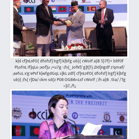
k|d cf]nLnfO{ dfofsf] lrgf] k|bfg ub}{ cWoIf a}B 5}7f}+ blIf0f
Pl;ofnL If]qLo ;xof]u ;+u7g -;fs{_ Jofkf/ g]t[Tj ;Dd]ngdf z'qmaf/
;xefuL x'g'ePsf k|wfgdGqL s]kL zdf{ cf]nLnfO{ dfofsf] lrgf] k|bfg
ub}{ ;fs{ r]Da/ ckm sd{z P08 OG8i6«Lsf cWoIf ;'/h a}B . tl:a/ /Tg
>]i7, /f;;