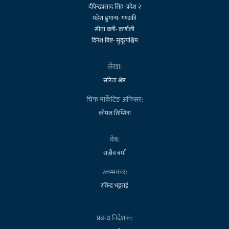
दीपेन्द्रप्रसाद सिंह- प्रदेश २
महेश ढुंगाना- गण्डकी
सीता वली- कर्णाली
दिनेश बिष्ट- सुदूरपश्चिम
लेखा:
सरिता श्रेष्ठ
चिफ मार्केटिङ अफिसर:
कोमल तिम्सिना
वेब:
सञ्जीव बर्मा
स्तम्भकार:
रविन्द्र भट्टराई
प्रबन्ध निर्देशक: