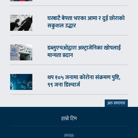
घरबाटै बेपत्ता भएका आमा र दुई छोराको
सकुशल उद्धार
डब्लुएचओद्वारा अस्ट्राजेनिका खोपलाई
मान्यता प्रदान
थप १०५ जनामा कोरोना संक्रमण पुष्टि,
९९ जना डिस्चार्ज
अरु समाचार
हाम्राे टिम
अध्यक्ष: