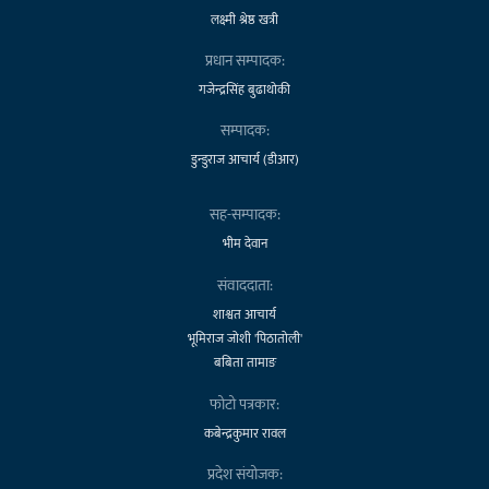
लक्ष्मी श्रेष्ठ खत्री
प्रधान सम्पादक:
गजेन्द्रसिंह बुढाथोकी
सम्पादक:
डुन्डुराज आचार्य (डीआर)
सह-सम्पादक:
भीम देवान
संवाददाता:
शाश्वत आचार्य
भूमिराज जोशी 'पिठातोली'
बबिता तामाङ
फोटो पत्रकार:
कबेन्द्रकुमार रावल
प्रदेश संयोजक: