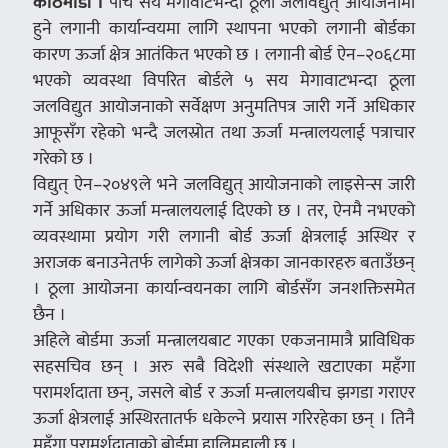
काठमाडौं ।
पाँच सय मेगावाटभन्दा ठूला जलविद्युत् आयोजनामा
हुने लगानी कार्यान्वयमा लागि स्थापना भएको लगानी बोर्डका
कारण ऊर्जा क्षेत्र आतंकित भएको छ । लगानी बोर्ड ऐन–२०६८मा
भएको व्यवस्था विपरित बोर्डले ५ सय मेगावाटभन्दा ठूला
जलविद्युत आयोजनाको सर्वेक्षण अनुमतिपत्र जारी गर्ने अधिकार
आफूसँग रहेको भन्दै जलस्रोत तथा ऊर्जा मन्त्रालयलाई पत्राचार
गरेको छ ।
विद्युत् ऐन–२०४९ले भने जलविद्युत् आयोजनाको लाइसेन्स जारी
गर्ने अधिकार ऊर्जा मन्त्रालयलाई दिएको छ । तर, ऐनमै नभएको
व्यवस्थामा प्रयोग गरी लगानी बोर्ड ऊर्जा क्षेत्रलाई अस्थिर र
अराजक बनाउनेतर्फ लागेको ऊर्जा क्षेत्रका जानकारहरु बताउँछन्
। ठूला आयोजना कार्यान्वयनका लागि बोर्डसँग जनशक्तिसमेत
छैन ।
अहिले बोर्डमा ऊर्जा मन्त्रालयबाट गएका एकजनामात्रै प्राविधिक
सहसचिव छन् । अरु सबै विदेशी संस्थाले खटाएका महँगा
परामर्शदाता छन्, जसले बोर्ड र ऊर्जा मन्त्रालयबीच झगडा गराएर
ऊर्जा क्षेत्रलाई अस्थिरतातर्फ धकेल्ने प्रयास गरिरहेका छन् । तिनै
महँगा परामर्शदाताको बोर्डमा हालिमुहाली छ ।