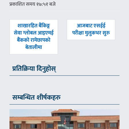
प्रकाशित समय १७:५१ बजे
पछिल्लाे
अघिल्लाे
शाखारहित बैंकिङ्ग
आजबाट एसईई
-
-
सेवा ग्लोबल आइएमई
परीक्षा मुलुकभर सुरु
बैंकको रामेछापको
बेतालीमा
प्रतिक्रिया दिनुहोस्
सम्बन्धित शीर्षकहरु