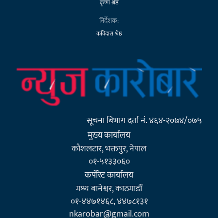
कृष्ण श्रेष्ठ
निर्देशक:
कविदास श्रेष्ठ
सूचना बिभाग दर्ता नं. ४६४-२०७४/०७५
मुख्य कार्यालय
कौशलटार, भक्तपुर, नेपाल
०१-५१३३०६०
कर्पाेरेट कार्यालय
मध्य बानेश्वर, काठमाडौँ
०१-४४७१४६८, ४४७८१३१
nkarobar@gmail.com