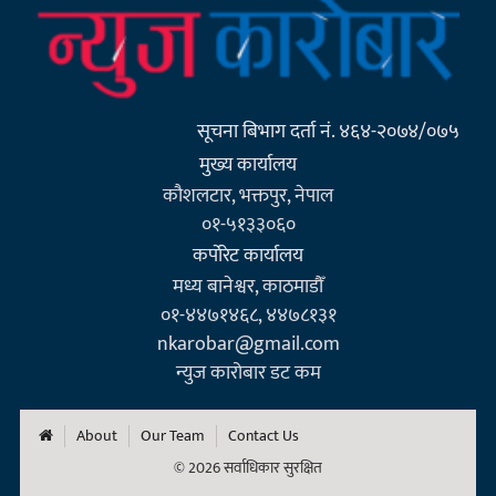
सूचना बिभाग दर्ता नं. ४६४-२०७४/०७५
मुख्य कार्यालय
कौशलटार, भक्तपुर, नेपाल
०१-५१३३०६०
कर्पाेरेट कार्यालय
मध्य बानेश्वर, काठमाडौँ
०१-४४७१४६८, ४४७८१३१
nkarobar@gmail.com
न्युज कारोबार डट कम
About
Our Team
Contact Us
© 2026 सर्वाधिकार सुरक्षित