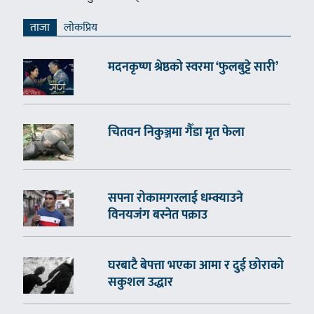
ताजा
लाेकप्रिय
मदनकृष्ण श्रेष्ठको स्वरमा ‘फुलबुट्टे सारी’
चितवन निकुञ्जमा गैँडा मृत फेला
सपना रोकामगरलाई धम्क्याउने
विनयजंग बस्नेत पक्राउ
घरबाटै बेपत्ता भएका आमा र दुई छोराको
सकुशल उद्धार