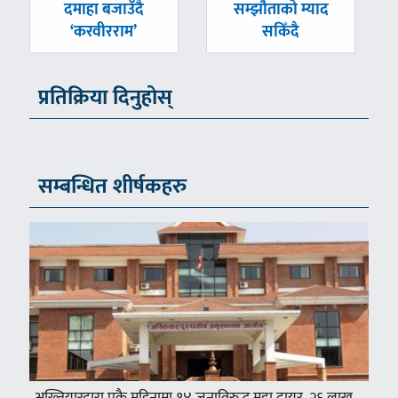
-
-
दमाहा बजाउँदै
सम्झौताको म्याद
‘करवीरराम’
सकिँदै
प्रतिक्रिया दिनुहोस्
सम्बन्धित शीर्षकहरु
अख्तियारद्वारा एकै महिनामा १४ जनाविरुद्ध मुद्दा दायर, २६ लाख