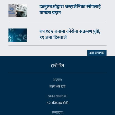
डब्लुएचओद्वारा अस्ट्राजेनिका खोपलाई
मान्यता प्रदान
थप १०५ जनामा कोरोना संक्रमण पुष्टि,
९९ जना डिस्चार्ज
अरु समाचार
हाम्राे टिम
अध्यक्ष:
लक्ष्मी श्रेष्ठ खत्री
प्रधान सम्पादक:
गजेन्द्रसिंह बुढाथोकी
सम्पादक: