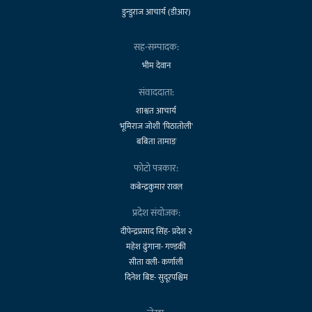
डुन्डुराज आचार्य (डीआर)
सह-सम्पादक:
भीम देवान
संवाददाता:
शाश्वत आचार्य
भूमिराज जोशी 'पिठातोली'
बबिता तामाङ
फोटो पत्रकार:
कबेन्द्रकुमार रावल
प्रदेश संयोजक:
दीपेन्द्रप्रसाद सिंह- प्रदेश २
महेश ढुंगाना- गण्डकी
सीता वली- कर्णाली
दिनेश बिष्ट- सुदूरपश्चिम