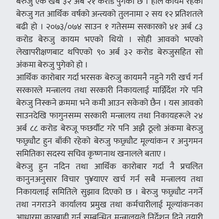
बेरुजु एक खर्ब ३२ अर्ब २१ करोड पुगेको छ । हाल कायम रहेको
बेरुजु गत आर्थिक वर्षको अन्त्यको तुलनामा २ सय १२ प्रतिशतले
बढी हो । २०७३/०७४ साउन १ गतेसम्म सरकारको ४१ अर्ब ८३
करोड बेरुजु कायम भएको थियो । सोही आवको भएको
लेखापरीक्षणबाट थपिएको ९० अर्ब ३२ करोड बेरुजुसहित सो
अंकमा बेरुजु पुगेको हो ।
आर्थिक कारोबार गर्दा भरसक बेरुजु कायमनै नहुने गरी खर्च गर्न
सरकारले मन्त्रालय तथा सरकारी निकायलाई मार्ग्निर्देश गरे पनि
बेरुजु निस्कने क्रममा भने कमी आउन सकेको छैन । यस आवको
साउनदेखि फागुनसम्म सरकारी मन्त्रालय तथा निकायहरूले २४
अर्ब ८८ करोड बेरुजू फछर्याैट गरे पनि अझै ठूलो अंकमा बेरुजु
फछ्र्यौट हुन बाँकी रहेको बेरुजु फछ्र्याैट मूल्यांकन र अनुगमन
समितिका सदस्य सचिव कृष्णनाथ खनालले बताए ।
बेरुजु हुन नदिन तथा आर्थिक कारोबार गर्दा नै प्रचलित
कानुनअनुसार विचार पु¥याएर खर्च गर्न सबै मन्त्रालय तथा
निकायलाई समितिले सुझाव दिएको छ । बेरुजु फछ्र्यौट नगर्ने
तथा नगराउने कार्यालय प्रमुख तथा कर्मचारीलाई मूल्यांकनका
आधारमा कारबाही गर्न सम्बन्धित मन्त्रालयले निर्देशन दिने तयारी