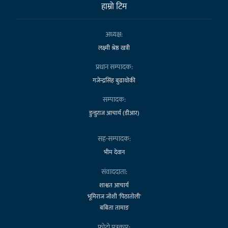
हाम्राे टिम
अध्यक्ष:
लक्ष्मी श्रेष्ठ खत्री
प्रधान सम्पादक:
गजेन्द्रसिंह बुढाथोकी
सम्पादक:
डुन्डुराज आचार्य (डीआर)
सह-सम्पादक:
भीम देवान
संवाददाता:
शाश्वत आचार्य
भूमिराज जोशी 'पिठातोली'
बबिता तामाङ
फोटो पत्रकार: