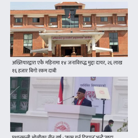
अख्तियारद्वारा एकै महिनामा १४ जनाविरुद्ध मुद्दा दायर, २६ लाख
१६ हजार बिगो रकम दाबी
प्रधानमन्त्री ओलीका तीन वर्ष : ‘काम गर्न दिइएन’ भन्दै ‘खुद्रा