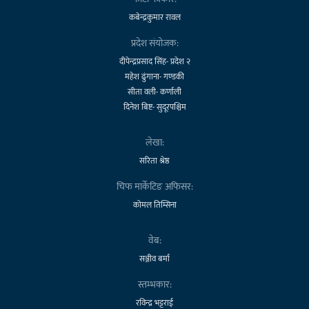
कबेन्द्रकुमार रावल
प्रदेश संयोजक:
दीपेन्द्रप्रसाद सिंह- प्रदेश २
महेश ढुंगाना- गण्डकी
सीता वली- कर्णाली
दिनेश बिष्ट- सुदूरपश्चिम
लेखा:
सरिता श्रेष्ठ
चिफ मार्केटिङ अफिसर:
कोमल तिम्सिना
वेब:
सञ्जीव बर्मा
स्तम्भकार:
रविन्द्र भट्टराई