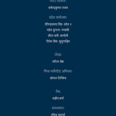
फोटो पत्रकार:
कबेन्द्रकुमार रावल
प्रदेश संयोजक:
दीपेन्द्रप्रसाद सिंह- प्रदेश २
महेश ढुंगाना- गण्डकी
सीता वली- कर्णाली
दिनेश बिष्ट- सुदूरपश्चिम
लेखा:
सरिता श्रेष्ठ
चिफ मार्केटिङ अफिसर:
कोमल तिम्सिना
वेब:
सञ्जीव बर्मा
स्तम्भकार:
रविन्द्र भट्टराई