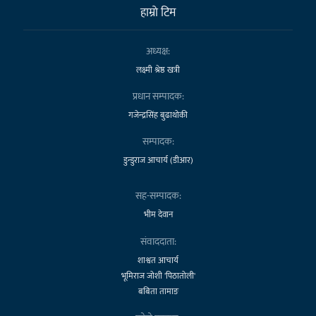
हाम्राे टिम
अध्यक्ष:
लक्ष्मी श्रेष्ठ खत्री
प्रधान सम्पादक:
गजेन्द्रसिंह बुढाथोकी
सम्पादक:
डुन्डुराज आचार्य (डीआर)
सह-सम्पादक:
भीम देवान
संवाददाता:
शाश्वत आचार्य
भूमिराज जोशी 'पिठातोली'
बबिता तामाङ